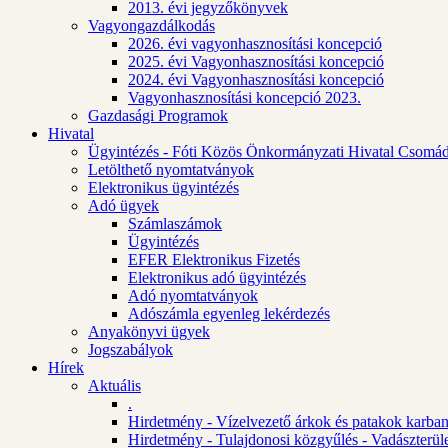
2013. évi jegyzőkönyvek
Vagyongazdálkodás
2026. évi vagyonhasznosítási koncepció
2025. évi Vagyonhasznosítási koncepció
2024. évi Vagyonhasznosítási koncepció
Vagyonhasznosítási koncepció 2023.
Gazdasági Programok
Hivatal
Ügyintézés - Fóti Közös Önkormányzati Hivatal Csomád
Letölthető nyomtatványok
Elektronikus ügyintézés
Adó ügyek
Számlaszámok
Ügyintézés
EFER Elektronikus Fizetés
Elektronikus adó ügyintézés
Adó nyomtatványok
Adószámla egyenleg lekérdezés
Anyakönyvi ügyek
Jogszabályok
Hírek
Aktuális
.
Hirdetmény - Vízelvezető árkok és patakok karban
Hirdetmény - Tulajdonosi közgyűlés - Vadászterül