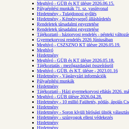
Meghívó - GÜB és KT ülésre 2026.06.15.
Pályaépítési munkák 71. sz. vasútvonal
Hirdetmény - Tulajdonosi gyűlés
Hirdetmény - Kéményseprő álláshírdetés
Rendeletek társadalmi egyeztetése
Rendeletek társadalmi egyeztetése
Tájékoztató - háziorvosi rendelés - pénteki változá
Gyermekorvosi rendelés 2026 Júniusában
Meghívó - CSZSZNO KT ülésre 2026.05.19.
Meghívó
Hirdetmény
Meghívó - GÜB és KT ülésre 2026.05.18.
Tájékoztatás - mezőgazdasági összeírásról
Meghívó - GÜB. és KT. ülésre - 2023.01.16
Hirdetmény - Vágányzári információk
Pályaépítési munkák
Hirdetmény
Tájékoztató - Házi gyermekorvosi ellátás 2026. m
Meghívó - GÜB ülésre 2026.04.28.
Hirdetmény - 10 millió Faültetés, pótlás, ápolás 
Hirdetmény
Hirdetmény - Soron kívüli bírósági ülnök választás
Hirdetmény - szúnyogok elleni védekezés
Hirdetmény
Hirdetmény