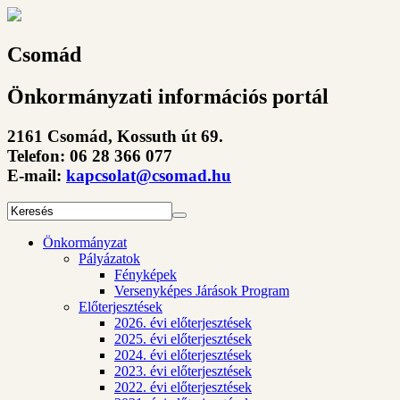
Csomád
Önkormányzati információs portál
2161 Csomád, Kossuth út 69.
Telefon: 06 28 366 077
E-mail:
kapcsolat@csomad.hu
Önkormányzat
Pályázatok
Fényképek
Versenyképes Járások Program
Előterjesztések
2026. évi előterjesztések
2025. évi előterjesztések
2024. évi előterjesztések
2023. évi előterjesztések
2022. évi előterjesztések