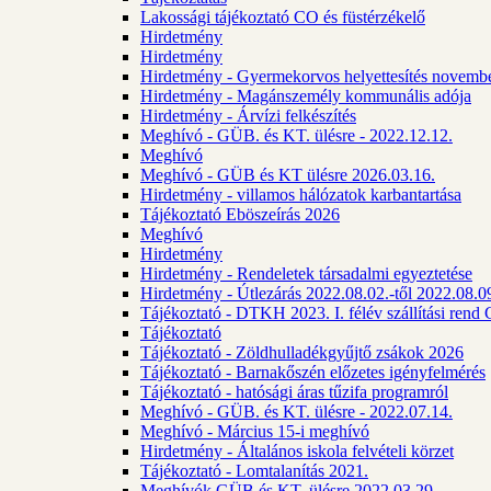
Lakossági tájékoztató CO és füstérzékelő
Hirdetmény
Hirdetmény
Hirdetmény - Gyermekorvos helyettesítés novembe
Hirdetmény - Magánszemély kommunális adója
Hirdetmény - Árvízi felkészítés
Meghívó - GÜB. és KT. ülésre - 2022.12.12.
Meghívó
Meghívó - GÜB és KT ülésre 2026.03.16.
Hirdetmény - villamos hálózatok karbantartása
Tájékoztató Eböszeírás 2026
Meghívó
Hirdetmény
Hirdetmény - Rendeletek társadalmi egyeztetése
Hirdetmény - Útlezárás 2022.08.02.-től 2022.08.09
Tájékoztató - DTKH 2023. I. félév szállítási ren
Tájékoztató
Tájékoztató - Zöldhulladékgyűjtő zsákok 2026
Tájékoztató - Barnakőszén előzetes igényfelmérés
Tájékoztató - hatósági áras tűzifa programról
Meghívó - GÜB. és KT. ülésre - 2022.07.14.
Meghívó - Március 15-i meghívó
Hirdetmény - Általános iskola felvételi körzet
Tájékoztató - Lomtalanítás 2021.
Meghívók GÜB és KT. ülésre 2022.03.29.