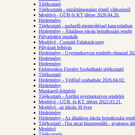
Tájékoztató
Tájékoztatás - gázártámogatást érintő változásról
Meghívó - GÜB és KT ülésre 2026.04.20.
Hirdetmény
Tájékoztató - parlagfű-mentesítéssel kapcsolatban
Hirdetmény - Általános iskola beiratkozási rendje
Pályaépítési munkák
Meghívó - Csomád Falukarácsony
Pályázati felhívás
Hirdetmény - Gyermekorvosi rendelés elmarad 20
Hirdetmény
Hirdetmény
Elektronikus Fizetési Szolgáltatás tájékoztató
Tájékoztató
Hirdetmény - Védőnő szabadság 2026.04.02.
Hirdetmény
Munkaerő-felmérés
Tájékoztató - Áprilisi gyermekorvos rendelés
Meghívó - GÜB. és KT. ülésre 2022.03.21.
Meghívó - az iskola 30 éves
Hirdetmény
Hirdetmény - Az általános iskola beiratkozási ren
Tájékoztató - Ösz utcai búszmegálló - gyalogos át
Meghívó
Tájékoztatás