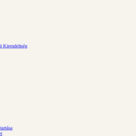
i Kirendeltség
tartása
et