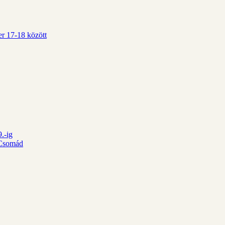
r 17-18 között
.-ig
d Csomád