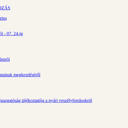
OZÁS
ztus
l - 07. 24-ig
zámról
álatainak megkezdéséről
gazgatóság tájékoztatója a nyári veszélyforrásokról