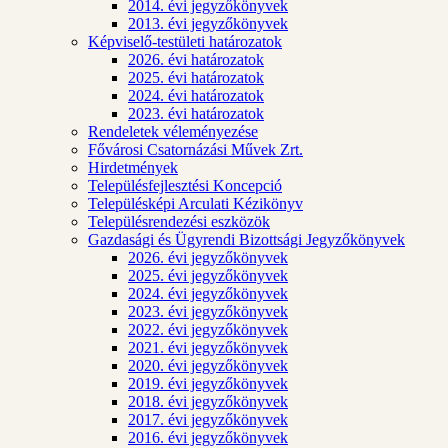
2014. évi jegyzőkönyvek
2013. évi jegyzőkönyvek
Képviselő-testületi határozatok
2026. évi határozatok
2025. évi határozatok
2024. évi határozatok
2023. évi határozatok
Rendeletek véleményezése
Fővárosi Csatornázási Művek Zrt.
Hirdetmények
Településfejlesztési Koncepció
Településképi Arculati Kézikönyv
Településrendezési eszközök
Gazdasági és Ügyrendi Bizottsági Jegyzőkönyvek
2026. évi jegyzőkönyvek
2025. évi jegyzőkönyvek
2024. évi jegyzőkönyvek
2023. évi jegyzőkönyvek
2022. évi jegyzőkönyvek
2021. évi jegyzőkönyvek
2020. évi jegyzőkönyvek
2019. évi jegyzőkönyvek
2018. évi jegyzőkönyvek
2017. évi jegyzőkönyvek
2016. évi jegyzőkönyvek