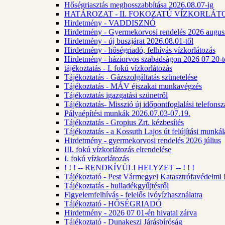
Hőségriasztás meghosszabbítása 2026.08.07-ig
HATÁROZAT - II. FOKOZATÚ VÍZKORLÁT
Hirdetmény - VADDISZNÓ
Hirdetmény - Gyermekorvosi rendelés 2026 augus
Hirdetmény - új buszjárat 2026.08.01-től
Hirdetmény - hőségriadó, felhívás vízkorlátozás
Hirdetmény - háziorvos szabadságon 2026 07 20-tó
tájékoztatás - I. fokú vízkorlátozás
Tájékoztatás - Gázszolgáltatás szünetelése
Tájékoztatás - MÁV éjszakai munkavégzés
Tájékoztatás igazgatási szünetről
Tájékoztatás- Misszió új időpontfoglalási telefons
Pályaépítési munkák 2026.07.03-07.19.
Tájékoztatás - Gropius Zrt. kézbesítés
Tájékoztatás - a Kossuth Lajos út felújítási munk
Hirdetmény - gyermekorvosi rendelés 2026 július
III. fokú vízkorlátozás elrendelése
I. fokú vízkorlátozás
! ! ! -- RENDKÍVÜLI HELYZET -- ! ! !
Tájékoztató - Pest Vármegyei Katasztrófavédelmi I
Tájékoztatás - hulladékgyűjtésről
Figyelemfelhívás - felelős ivóvízhasználatra
Tájékoztató - HŐSÉGRIADÓ
Hirdetmény - 2026 07 01-én hivatal zárva
Tájékoztató - Dunakeszi Járásbíróság