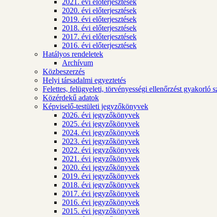
2021. évi előterjesztések
2020. évi előterjesztések
2019. évi előterjesztések
2018. évi előterjesztések
2017. évi előterjesztések
2016. évi előterjesztések
Hatályos rendeletek
Archívum
Közbeszerzés
Helyi társadalmi egyeztetés
Felettes, felügyeleti, törvényességi ellenőrzést gyakorló 
Közérdekű adatok
Képviselő-testületi jegyzőkönyvek
2026. évi jegyzőkönyvek
2025. évi jegyzőkönyvek
2024. évi jegyzőkönyvek
2023. évi jegyzőkönyvek
2022. évi jegyzőkönyvek
2021. évi jegyzőkönyvek
2020. évi jegyzőkönyvek
2019. évi jegyzőkönyvek
2018. évi jegyzőkönyvek
2017. évi jegyzőkönyvek
2016. évi jegyzőkönyvek
2015. évi jegyzőkönyvek