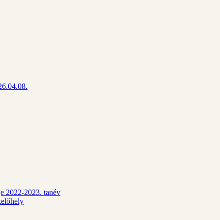
26.04.08.
dje 2022-2023. tanév
kelőhely