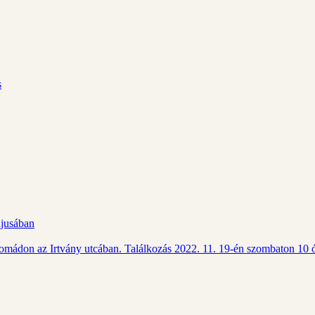
s
ájusában
Csomádon az Irtvány utcában. Találkozás 2022. 11. 19-én szombaton 10 ó