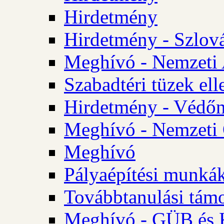
Hirdetmény
Hirdetmény - Szlo
Meghívó - Nemzeti 
Szabadtéri tüzek ell
Hirdetmény - Védőn
Meghívó - Nemzeti 
Meghívó
Pályaépítési munká
Továbbtanulási tám
Meghívó - GÜB és K