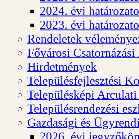
2024. évi határozat
2023. évi határozat
Rendeletek véleménye
Fővárosi Csatornázási
Hirdetmények
Településfejlesztési K
Településképi Arculat
Településrendezési es
Gazdasági és Ügyrendi
2026. évi jegyzőkö