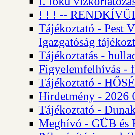
I. fokú vízkorlátozá
! ! ! -- RENDKÍVÜL
Tájékoztató - Pest 
Igazgatóság tájékozt
Tájékoztatás - hulla
Figyelemfelhívás - f
Tájékoztató - HŐ
Hirdetmény - 2026 0
Tájékoztató - Dunak
Meghívó - GÜB és K