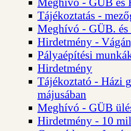
Meghívó - GÜB és K
Tájékoztatás - mező
Meghívó - GÜB. és 
Hirdetmény - Vágán
Pályaépítési munká
Hirdetmény
Tájékoztató - Házi 
májusában
Meghívó - GÜB ülés
Hirdetmény - 10 mill