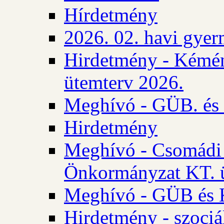
Hírdetmény
2026. 02. havi gyer
Hirdetmény - Kémén
ütemterv 2026.
Meghívó - GÜB. és K
Hirdetmény
Meghívó - Csomádi 
Önkormányzat KT. ü
Meghívó - GÜB és K
Hirdetmény - szociá