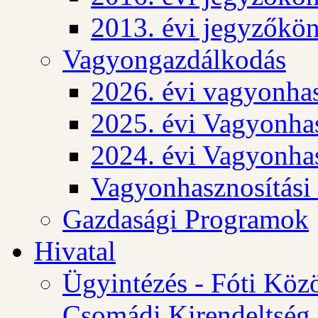
2013. évi jegyzőkö
Vagyongazdálkodás
2026. évi vagyonhas
2025. évi Vagyonhas
2024. évi Vagyonhas
Vagyonhasznosítási
Gazdasági Programok
Hivatal
Ügyintézés - Fóti Köz
Csomádi Kirendeltség