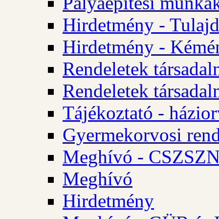
Pályaépítési munkák
Hirdetmény - Tulajd
Hirdetmény - Kémén
Rendeletek társadal
Rendeletek társadal
Tájékoztató - házior
Gyermekorvosi rend
Meghívó - CSZSZNO
Meghívó
Hirdetmény