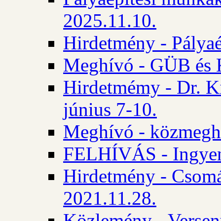
2025.11.10.
Hirdetmény - Pályaé
Meghívó - GÜB és K
Hirdetmémy - Dr. Ki
június 7-10.
Meghívó - közmeghal
FELHÍVÁS - Ingyene
Hirdetmény - Csomád
2021.11.28.
Közlemény - Versen