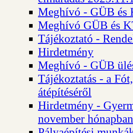
Meghívó - GÜB és K
Meghívó GÜB és KT 
Tájékoztató - Rende
Hirdetmény
Meghívó - GÜB ülés
Tájékoztatás - a Fó
átépítéséről
Hirdetmény - Gyerm
november hónapba
Pályaépítési munkák