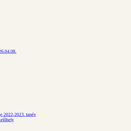
26.04.08.
dje 2022-2023. tanév
kelőhely