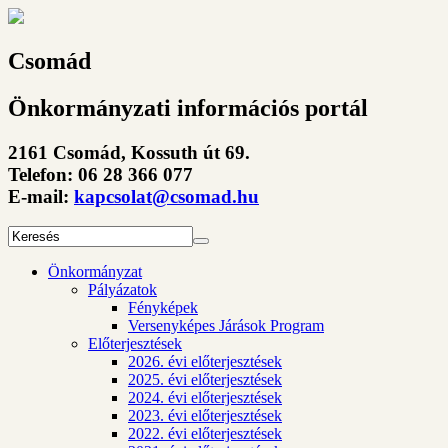
Csomád
Önkormányzati információs portál
2161 Csomád, Kossuth út 69.
Telefon: 06 28 366 077
E-mail:
kapcsolat@csomad.hu
Önkormányzat
Pályázatok
Fényképek
Versenyképes Járások Program
Előterjesztések
2026. évi előterjesztések
2025. évi előterjesztések
2024. évi előterjesztések
2023. évi előterjesztések
2022. évi előterjesztések