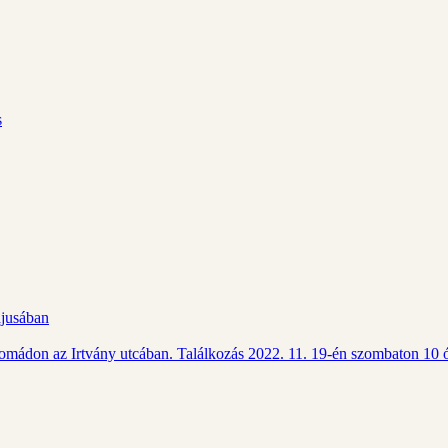
s
ájusában
Csomádon az Irtvány utcában. Találkozás 2022. 11. 19-én szombaton 10 ó