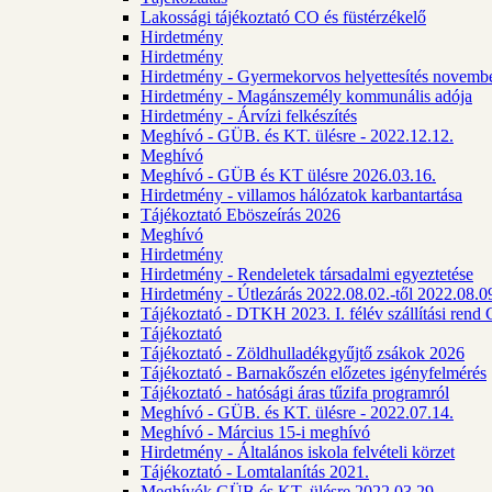
Lakossági tájékoztató CO és füstérzékelő
Hirdetmény
Hirdetmény
Hirdetmény - Gyermekorvos helyettesítés novembe
Hirdetmény - Magánszemély kommunális adója
Hirdetmény - Árvízi felkészítés
Meghívó - GÜB. és KT. ülésre - 2022.12.12.
Meghívó
Meghívó - GÜB és KT ülésre 2026.03.16.
Hirdetmény - villamos hálózatok karbantartása
Tájékoztató Eböszeírás 2026
Meghívó
Hirdetmény
Hirdetmény - Rendeletek társadalmi egyeztetése
Hirdetmény - Útlezárás 2022.08.02.-től 2022.08.09
Tájékoztató - DTKH 2023. I. félév szállítási ren
Tájékoztató
Tájékoztató - Zöldhulladékgyűjtő zsákok 2026
Tájékoztató - Barnakőszén előzetes igényfelmérés
Tájékoztató - hatósági áras tűzifa programról
Meghívó - GÜB. és KT. ülésre - 2022.07.14.
Meghívó - Március 15-i meghívó
Hirdetmény - Általános iskola felvételi körzet
Tájékoztató - Lomtalanítás 2021.
Meghívók GÜB és KT. ülésre 2022.03.29.