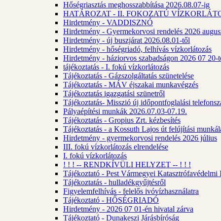
Hőségriasztás meghosszabbítása 2026.08.07-ig
HATÁROZAT - II. FOKOZATÚ VÍZKORLÁT
Hirdetmény - VADDISZNÓ
Hirdetmény - Gyermekorvosi rendelés 2026 augus
Hirdetmény - új buszjárat 2026.08.01-től
Hirdetmény - hőségriadó, felhívás vízkorlátozás
Hirdetmény - háziorvos szabadságon 2026 07 20-tó
tájékoztatás - I. fokú vízkorlátozás
Tájékoztatás - Gázszolgáltatás szünetelése
Tájékoztatás - MÁV éjszakai munkavégzés
Tájékoztatás igazgatási szünetről
Tájékoztatás- Misszió új időpontfoglalási telefons
Pályaépítési munkák 2026.07.03-07.19.
Tájékoztatás - Gropius Zrt. kézbesítés
Tájékoztatás - a Kossuth Lajos út felújítási munk
Hirdetmény - gyermekorvosi rendelés 2026 július
III. fokú vízkorlátozás elrendelése
I. fokú vízkorlátozás
! ! ! -- RENDKÍVÜLI HELYZET -- ! ! !
Tájékoztató - Pest Vármegyei Katasztrófavédelmi I
Tájékoztatás - hulladékgyűjtésről
Figyelemfelhívás - felelős ivóvízhasználatra
Tájékoztató - HŐSÉGRIADÓ
Hirdetmény - 2026 07 01-én hivatal zárva
Tájékoztató - Dunakeszi Járásbíróság