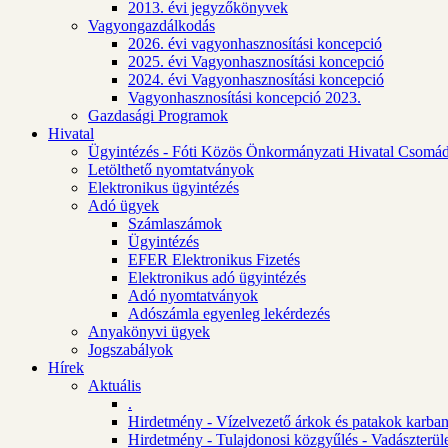
2013. évi jegyzőkönyvek
Vagyongazdálkodás
2026. évi vagyonhasznosítási koncepció
2025. évi Vagyonhasznosítási koncepció
2024. évi Vagyonhasznosítási koncepció
Vagyonhasznosítási koncepció 2023.
Gazdasági Programok
Hivatal
Ügyintézés - Fóti Közös Önkormányzati Hivatal Csomád
Letölthető nyomtatványok
Elektronikus ügyintézés
Adó ügyek
Számlaszámok
Ügyintézés
EFER Elektronikus Fizetés
Elektronikus adó ügyintézés
Adó nyomtatványok
Adószámla egyenleg lekérdezés
Anyakönyvi ügyek
Jogszabályok
Hírek
Aktuális
.
Hirdetmény - Vízelvezető árkok és patakok karban
Hirdetmény - Tulajdonosi közgyűlés - Vadászterül