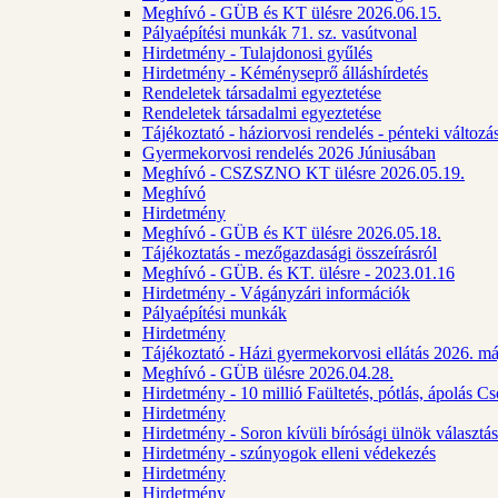
Meghívó - GÜB és KT ülésre 2026.06.15.
Pályaépítési munkák 71. sz. vasútvonal
Hirdetmény - Tulajdonosi gyűlés
Hirdetmény - Kéményseprő álláshírdetés
Rendeletek társadalmi egyeztetése
Rendeletek társadalmi egyeztetése
Tájékoztató - háziorvosi rendelés - pénteki változá
Gyermekorvosi rendelés 2026 Júniusában
Meghívó - CSZSZNO KT ülésre 2026.05.19.
Meghívó
Hirdetmény
Meghívó - GÜB és KT ülésre 2026.05.18.
Tájékoztatás - mezőgazdasági összeírásról
Meghívó - GÜB. és KT. ülésre - 2023.01.16
Hirdetmény - Vágányzári információk
Pályaépítési munkák
Hirdetmény
Tájékoztató - Házi gyermekorvosi ellátás 2026. m
Meghívó - GÜB ülésre 2026.04.28.
Hirdetmény - 10 millió Faültetés, pótlás, ápolás 
Hirdetmény
Hirdetmény - Soron kívüli bírósági ülnök választás
Hirdetmény - szúnyogok elleni védekezés
Hirdetmény
Hirdetmény