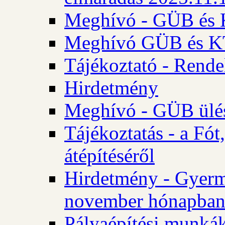
Meghívó - GÜB és K
Meghívó GÜB és KT 
Tájékoztató - Rende
Hirdetmény
Meghívó - GÜB ülés
Tájékoztatás - a Fó
átépítéséről
Hirdetmény - Gyerm
november hónapba
Pályaépítési munkák