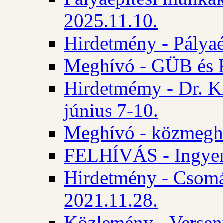
2025.11.10.
Hirdetmény - Pályaé
Meghívó - GÜB és K
Hirdetmémy - Dr. Ki
június 7-10.
Meghívó - közmeghal
FELHÍVÁS - Ingyene
Hirdetmény - Csomád
2021.11.28.
Közlemény - Versen