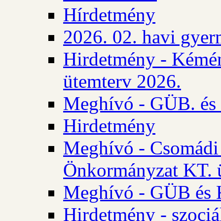
Hírdetmény
2026. 02. havi gyer
Hirdetmény - Kémén
ütemterv 2026.
Meghívó - GÜB. és K
Hirdetmény
Meghívó - Csomádi 
Önkormányzat KT. ü
Meghívó - GÜB és K
Hirdetmény - szociá