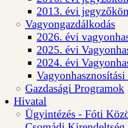
2013. évi jegyzőkö
Vagyongazdálkodás
2026. évi vagyonhas
2025. évi Vagyonhas
2024. évi Vagyonhas
Vagyonhasznosítási
Gazdasági Programok
Hivatal
Ügyintézés - Fóti Köz
Csomádi Kirendeltség