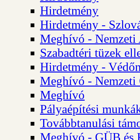
Hirdetmény
Hirdetmény - Szlo
Meghívó - Nemzeti 
Szabadtéri tüzek ell
Hirdetmény - Védőn
Meghívó - Nemzeti 
Meghívó
Pályaépítési munká
Továbbtanulási tám
Meghívó - GÜB és K