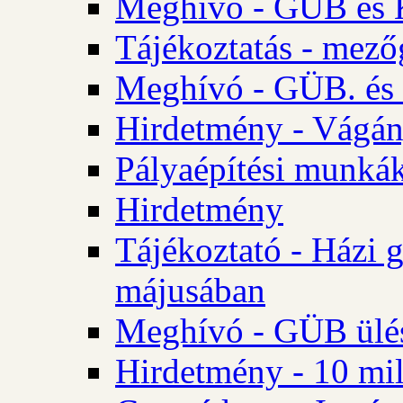
Meghívó - GÜB és K
Tájékoztatás - mező
Meghívó - GÜB. és 
Hirdetmény - Vágán
Pályaépítési munká
Hirdetmény
Tájékoztató - Házi 
májusában
Meghívó - GÜB ülés
Hirdetmény - 10 mill