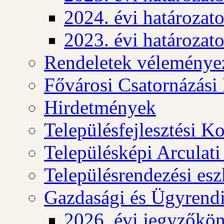
2024. évi határozat
2023. évi határozat
Rendeletek véleménye
Fővárosi Csatornázási
Hirdetmények
Településfejlesztési K
Településképi Arculat
Településrendezési es
Gazdasági és Ügyrendi
2026. évi jegyzőkö