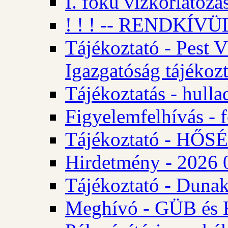
I. fokú vízkorlátozá
! ! ! -- RENDKÍVÜL
Tájékoztató - Pest 
Igazgatóság tájékozt
Tájékoztatás - hulla
Figyelemfelhívás - f
Tájékoztató - HŐ
Hirdetmény - 2026 0
Tájékoztató - Dunak
Meghívó - GÜB és K