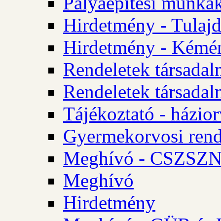
Pályaépítési munkák
Hirdetmény - Tulajd
Hirdetmény - Kémén
Rendeletek társadal
Rendeletek társadal
Tájékoztató - házior
Gyermekorvosi rend
Meghívó - CSZSZNO
Meghívó
Hirdetmény