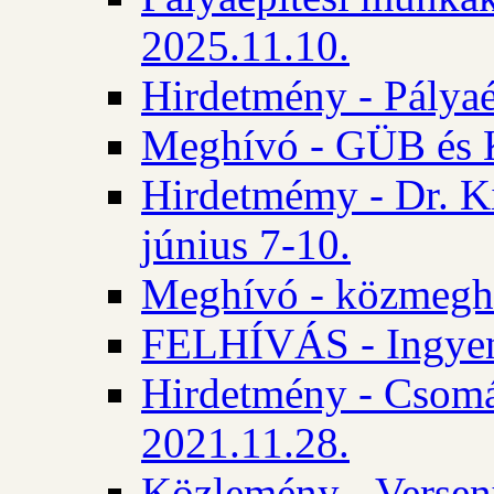
2025.11.10.
Hirdetmény - Pályaé
Meghívó - GÜB és K
Hirdetmémy - Dr. Ki
június 7-10.
Meghívó - közmeghal
FELHÍVÁS - Ingyene
Hirdetmény - Csomád
2021.11.28.
Közlemény - Versen