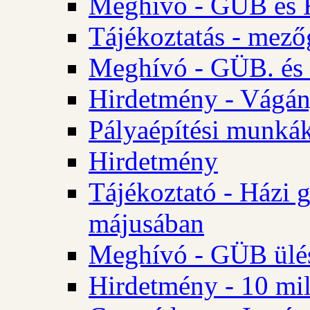
Meghívó - GÜB és K
Tájékoztatás - mező
Meghívó - GÜB. és 
Hirdetmény - Vágán
Pályaépítési munká
Hirdetmény
Tájékoztató - Házi 
májusában
Meghívó - GÜB ülés
Hirdetmény - 10 mill