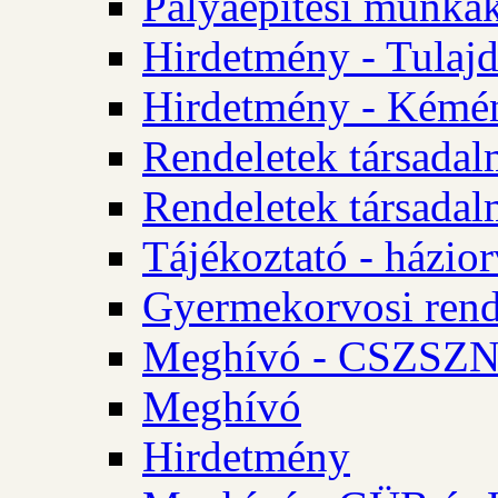
Pályaépítési munkák
Hirdetmény - Tulajd
Hirdetmény - Kémén
Rendeletek társadal
Rendeletek társadal
Tájékoztató - házior
Gyermekorvosi rend
Meghívó - CSZSZNO
Meghívó
Hirdetmény