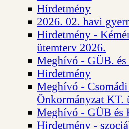
Hírdetmény
2026. 02. havi gyer
Hirdetmény - Kémén
ütemterv 2026.
Meghívó - GÜB. és K
Hirdetmény
Meghívó - Csomádi 
Önkormányzat KT. ü
Meghívó - GÜB és K
Hirdetmény - szociá