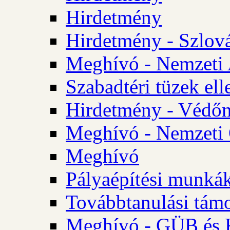
Hirdetmény
Hirdetmény - Szlo
Meghívó - Nemzeti 
Szabadtéri tüzek ell
Hirdetmény - Védőn
Meghívó - Nemzeti 
Meghívó
Pályaépítési munká
Továbbtanulási tám
Meghívó - GÜB és K