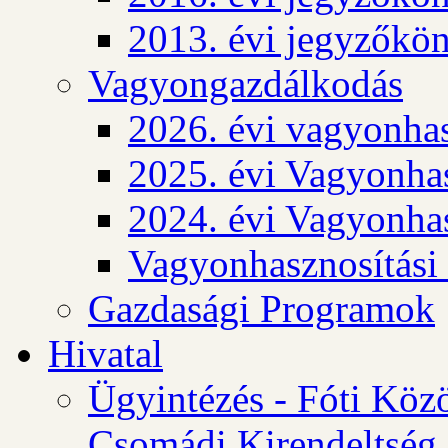
2013. évi jegyzőkö
Vagyongazdálkodás
2026. évi vagyonhas
2025. évi Vagyonhas
2024. évi Vagyonhas
Vagyonhasznosítási
Gazdasági Programok
Hivatal
Ügyintézés - Fóti Köz
Csomádi Kirendeltség