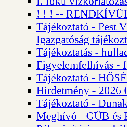
I. fokú vízkorlátozá
! ! ! -- RENDKÍVÜL
Tájékoztató - Pest 
Igazgatóság tájékozt
Tájékoztatás - hulla
Figyelemfelhívás - f
Tájékoztató - HŐ
Hirdetmény - 2026 0
Tájékoztató - Dunak
Meghívó - GÜB és K