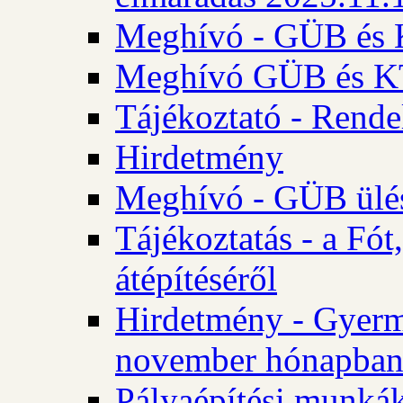
Meghívó - GÜB és K
Meghívó GÜB és KT 
Tájékoztató - Rende
Hirdetmény
Meghívó - GÜB ülés
Tájékoztatás - a Fó
átépítéséről
Hirdetmény - Gyerm
november hónapba
Pályaépítési munkák