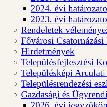
2024. évi határozat
2023. évi határozat
Rendeletek véleménye
Fővárosi Csatornázási
Hirdetmények
Településfejlesztési K
Településképi Arculat
Településrendezési es
Gazdasági és Ügyrendi
2026. évi jegyzőkö