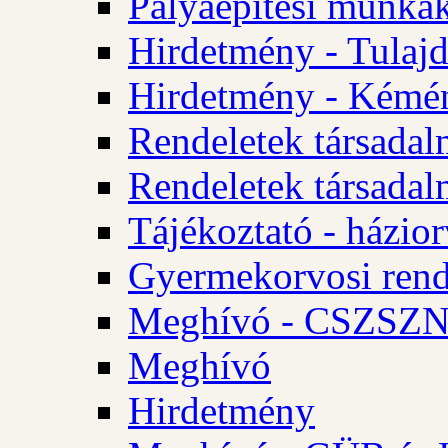
Pályaépítési munkák
Hirdetmény - Tulajd
Hirdetmény - Kémén
Rendeletek társadal
Rendeletek társadal
Tájékoztató - házior
Gyermekorvosi rend
Meghívó - CSZSZNO
Meghívó
Hirdetmény