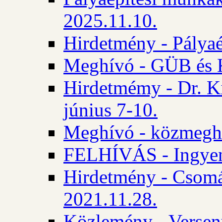
2025.11.10.
Hirdetmény - Pályaé
Meghívó - GÜB és K
Hirdetmémy - Dr. Ki
június 7-10.
Meghívó - közmeghal
FELHÍVÁS - Ingyene
Hirdetmény - Csomád
2021.11.28.
Közlemény - Versen