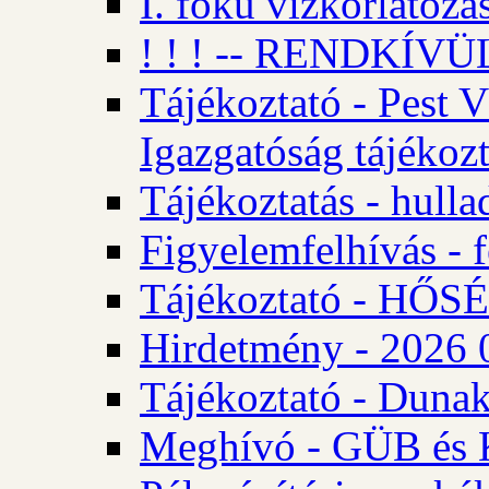
I. fokú vízkorlátozá
! ! ! -- RENDKÍVÜL
Tájékoztató - Pest 
Igazgatóság tájékozt
Tájékoztatás - hulla
Figyelemfelhívás - f
Tájékoztató - HŐ
Hirdetmény - 2026 0
Tájékoztató - Dunak
Meghívó - GÜB és K