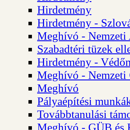
Hirdetmény
Hirdetmény - Szlo
Meghívó - Nemzeti 
Szabadtéri tüzek ell
Hirdetmény - Védőn
Meghívó - Nemzeti 
Meghívó
Pályaépítési munká
Továbbtanulási tám
Meghívó - GÜB és K