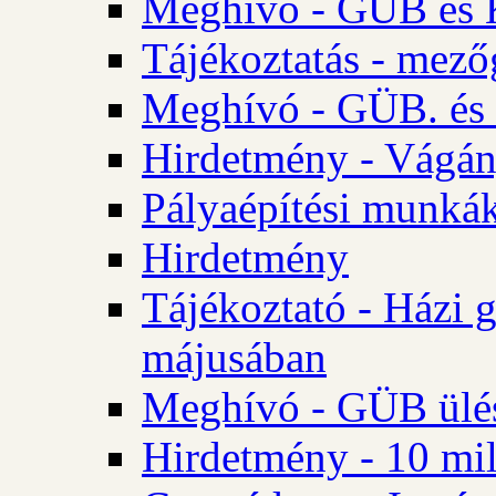
Meghívó - GÜB és K
Tájékoztatás - mező
Meghívó - GÜB. és 
Hirdetmény - Vágán
Pályaépítési munká
Hirdetmény
Tájékoztató - Házi 
májusában
Meghívó - GÜB ülés
Hirdetmény - 10 mill