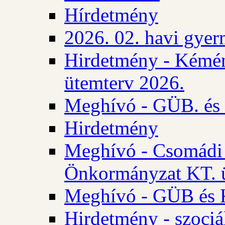
Hírdetmény
2026. 02. havi gyer
Hirdetmény - Kémén
ütemterv 2026.
Meghívó - GÜB. és K
Hirdetmény
Meghívó - Csomádi 
Önkormányzat KT. ü
Meghívó - GÜB és K
Hirdetmény - szociá