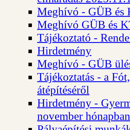
Meghívó - GÜB és K
Meghívó GÜB és KT 
Tájékoztató - Rende
Hirdetmény
Meghívó - GÜB ülés
Tájékoztatás - a Fó
átépítéséről
Hirdetmény - Gyerm
november hónapba
Pályaépítési munkák