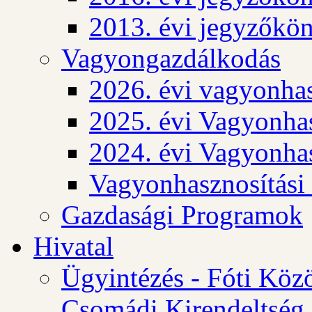
2013. évi jegyzőkö
Vagyongazdálkodás
2026. évi vagyonhas
2025. évi Vagyonhas
2024. évi Vagyonhas
Vagyonhasznosítási
Gazdasági Programok
Hivatal
Ügyintézés - Fóti Köz
Csomádi Kirendeltség