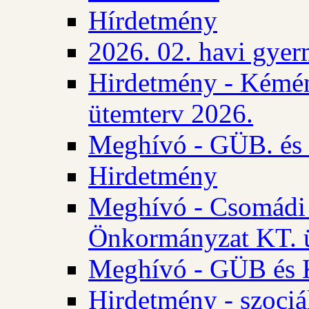
Hírdetmény
2026. 02. havi gyer
Hirdetmény - Kémén
ütemterv 2026.
Meghívó - GÜB. és K
Hirdetmény
Meghívó - Csomádi 
Önkormányzat KT. ü
Meghívó - GÜB és K
Hirdetmény - szociá