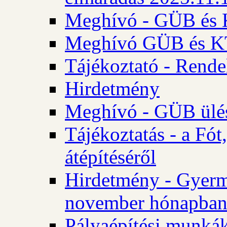
Meghívó - GÜB és K
Meghívó GÜB és KT 
Tájékoztató - Rende
Hirdetmény
Meghívó - GÜB ülés
Tájékoztatás - a Fó
átépítéséről
Hirdetmény - Gyerm
november hónapba
Pályaépítési munkák