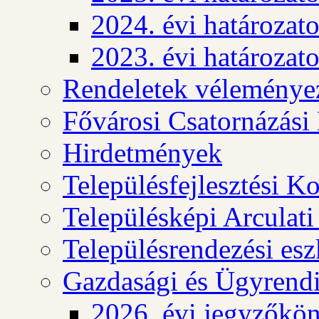
2024. évi határozat
2023. évi határozat
Rendeletek véleménye
Fővárosi Csatornázási
Hirdetmények
Településfejlesztési K
Településképi Arculat
Településrendezési es
Gazdasági és Ügyrendi
2026. évi jegyzőkö