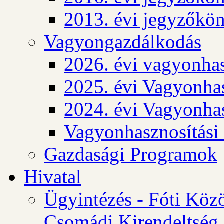
2013. évi jegyzőkö
Vagyongazdálkodás
2026. évi vagyonhas
2025. évi Vagyonhas
2024. évi Vagyonhas
Vagyonhasznosítási
Gazdasági Programok
Hivatal
Ügyintézés - Fóti Köz
Csomádi Kirendeltség