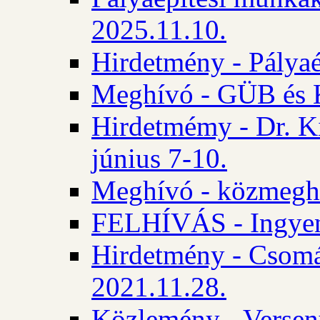
2025.11.10.
Hirdetmény - Pályaé
Meghívó - GÜB és K
Hirdetmémy - Dr. Ki
június 7-10.
Meghívó - közmeghal
FELHÍVÁS - Ingyene
Hirdetmény - Csomád
2021.11.28.
Közlemény - Versen