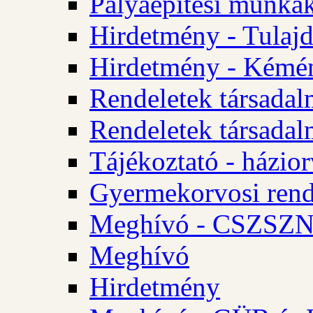
Pályaépítési munkák
Hirdetmény - Tulajd
Hirdetmény - Kémén
Rendeletek társadal
Rendeletek társadal
Tájékoztató - házior
Gyermekorvosi rend
Meghívó - CSZSZNO
Meghívó
Hirdetmény