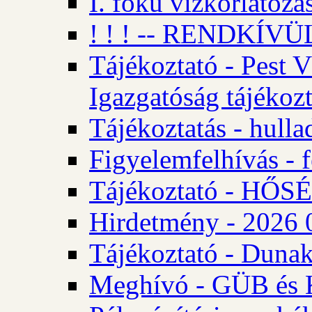
I. fokú vízkorlátozá
! ! ! -- RENDKÍVÜL
Tájékoztató - Pest 
Igazgatóság tájékozt
Tájékoztatás - hulla
Figyelemfelhívás - f
Tájékoztató - HŐ
Hirdetmény - 2026 0
Tájékoztató - Dunak
Meghívó - GÜB és K