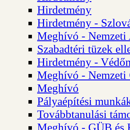
Hirdetmény
Hirdetmény - Szlo
Meghívó - Nemzeti 
Szabadtéri tüzek ell
Hirdetmény - Védőn
Meghívó - Nemzeti 
Meghívó
Pályaépítési munká
Továbbtanulási tám
Meghívó - GÜB és K