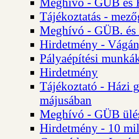
Meghívó - GÜB és K
Tájékoztatás - mező
Meghívó - GÜB. és 
Hirdetmény - Vágán
Pályaépítési munká
Hirdetmény
Tájékoztató - Házi 
májusában
Meghívó - GÜB ülés
Hirdetmény - 10 mill