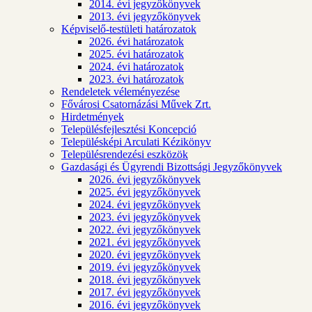
2014. évi jegyzőkönyvek
2013. évi jegyzőkönyvek
Képviselő-testületi határozatok
2026. évi határozatok
2025. évi határozatok
2024. évi határozatok
2023. évi határozatok
Rendeletek véleményezése
Fővárosi Csatornázási Művek Zrt.
Hirdetmények
Településfejlesztési Koncepció
Településképi Arculati Kézikönyv
Településrendezési eszközök
Gazdasági és Ügyrendi Bizottsági Jegyzőkönyvek
2026. évi jegyzőkönyvek
2025. évi jegyzőkönyvek
2024. évi jegyzőkönyvek
2023. évi jegyzőkönyvek
2022. évi jegyzőkönyvek
2021. évi jegyzőkönyvek
2020. évi jegyzőkönyvek
2019. évi jegyzőkönyvek
2018. évi jegyzőkönyvek
2017. évi jegyzőkönyvek
2016. évi jegyzőkönyvek