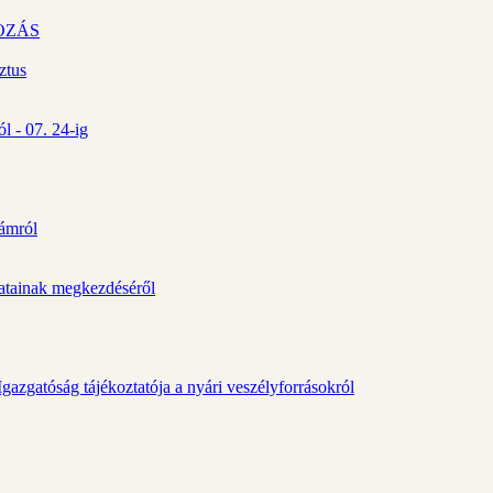
OZÁS
ztus
l - 07. 24-ig
zámról
álatainak megkezdéséről
gazgatóság tájékoztatója a nyári veszélyforrásokról