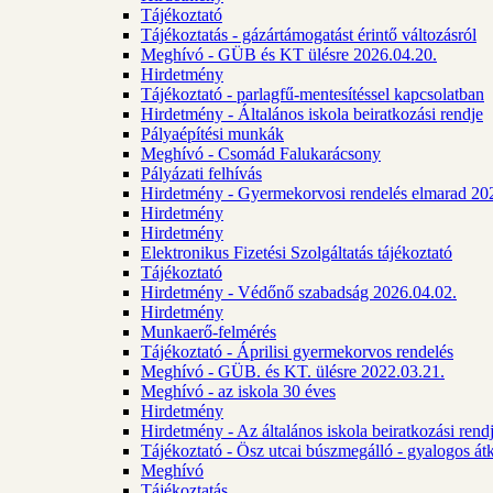
Tájékoztató
Tájékoztatás - gázártámogatást érintő változásról
Meghívó - GÜB és KT ülésre 2026.04.20.
Hirdetmény
Tájékoztató - parlagfű-mentesítéssel kapcsolatban
Hirdetmény - Általános iskola beiratkozási rendje
Pályaépítési munkák
Meghívó - Csomád Falukarácsony
Pályázati felhívás
Hirdetmény - Gyermekorvosi rendelés elmarad 20
Hirdetmény
Hirdetmény
Elektronikus Fizetési Szolgáltatás tájékoztató
Tájékoztató
Hirdetmény - Védőnő szabadság 2026.04.02.
Hirdetmény
Munkaerő-felmérés
Tájékoztató - Áprilisi gyermekorvos rendelés
Meghívó - GÜB. és KT. ülésre 2022.03.21.
Meghívó - az iskola 30 éves
Hirdetmény
Hirdetmény - Az általános iskola beiratkozási ren
Tájékoztató - Ösz utcai búszmegálló - gyalogos át
Meghívó
Tájékoztatás