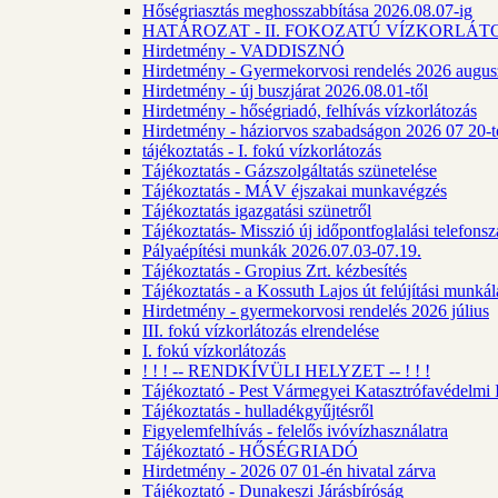
Hőségriasztás meghosszabbítása 2026.08.07-ig
HATÁROZAT - II. FOKOZATÚ VÍZKORLÁT
Hirdetmény - VADDISZNÓ
Hirdetmény - Gyermekorvosi rendelés 2026 augus
Hirdetmény - új buszjárat 2026.08.01-től
Hirdetmény - hőségriadó, felhívás vízkorlátozás
Hirdetmény - háziorvos szabadságon 2026 07 20-tó
tájékoztatás - I. fokú vízkorlátozás
Tájékoztatás - Gázszolgáltatás szünetelése
Tájékoztatás - MÁV éjszakai munkavégzés
Tájékoztatás igazgatási szünetről
Tájékoztatás- Misszió új időpontfoglalási telefons
Pályaépítési munkák 2026.07.03-07.19.
Tájékoztatás - Gropius Zrt. kézbesítés
Tájékoztatás - a Kossuth Lajos út felújítási munk
Hirdetmény - gyermekorvosi rendelés 2026 július
III. fokú vízkorlátozás elrendelése
I. fokú vízkorlátozás
! ! ! -- RENDKÍVÜLI HELYZET -- ! ! !
Tájékoztató - Pest Vármegyei Katasztrófavédelmi I
Tájékoztatás - hulladékgyűjtésről
Figyelemfelhívás - felelős ivóvízhasználatra
Tájékoztató - HŐSÉGRIADÓ
Hirdetmény - 2026 07 01-én hivatal zárva
Tájékoztató - Dunakeszi Járásbíróság