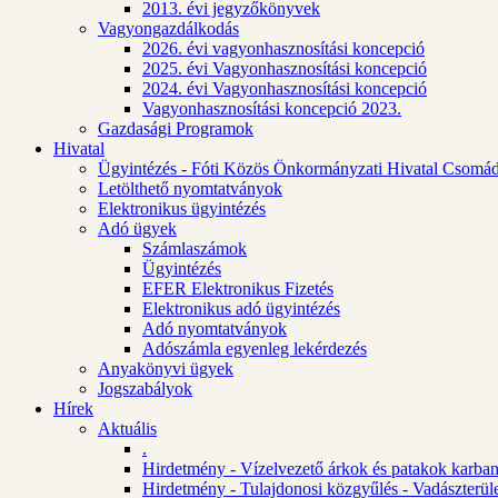
2013. évi jegyzőkönyvek
Vagyongazdálkodás
2026. évi vagyonhasznosítási koncepció
2025. évi Vagyonhasznosítási koncepció
2024. évi Vagyonhasznosítási koncepció
Vagyonhasznosítási koncepció 2023.
Gazdasági Programok
Hivatal
Ügyintézés - Fóti Közös Önkormányzati Hivatal Csomád
Letölthető nyomtatványok
Elektronikus ügyintézés
Adó ügyek
Számlaszámok
Ügyintézés
EFER Elektronikus Fizetés
Elektronikus adó ügyintézés
Adó nyomtatványok
Adószámla egyenleg lekérdezés
Anyakönyvi ügyek
Jogszabályok
Hírek
Aktuális
.
Hirdetmény - Vízelvezető árkok és patakok karban
Hirdetmény - Tulajdonosi közgyűlés - Vadászterül