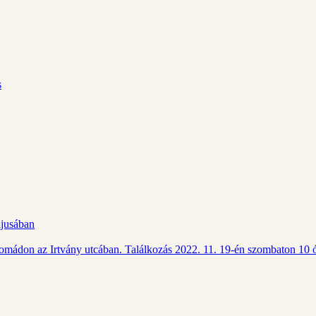
s
ájusában
Csomádon az Irtvány utcában. Találkozás 2022. 11. 19-én szombaton 10 ó