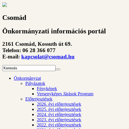
Csomád
Önkormányzati információs portál
2161 Csomád, Kossuth út 69.
Telefon: 06 28 366 077
E-mail:
kapcsolat@csomad.hu
Önkormányzat
Pályázatok
Fényképek
Versenyképes Járások Program
Előterjesztések
2026. évi előterjesztések
2025. évi előterjesztések
2024. évi előterjesztések
2023. évi előterjesztések
2022. évi előterjesztések