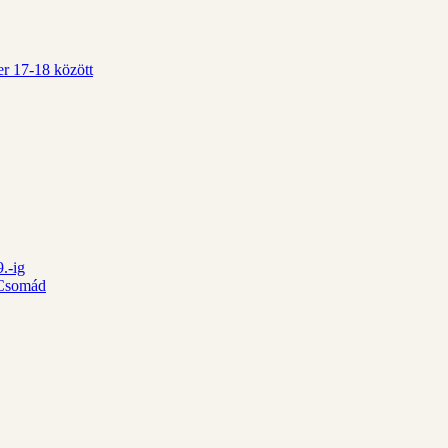
r 17-18 között
.-ig
d Csomád