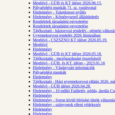
Meghívó - GÜB és KT ülésre 2026.06.15.
Pályaépítési munkák 71. sz. vasútvonal
Hirdetmény - Tulajdonosi gyűlés
Hirdetmény - Kéményseprő álláshírdetés
Rendeletek társadalmi egyeztetése
Rendeletek társadalmi egyeztetése
Tájékoztató - háziorvosi rendelés - pénteki változá
Gyermekorvosi rendelés 2026 Júniusában
Meghívó - CSZSZNO KT ülésre 2026.05.19.
Meghívó
Hirdetmény
Meghívó - GÜB és KT ülésre 2026.05.18.
Tájékoztatás - mezőgazdasági összeírásról
Meghívó - GÜB. és KT. ülésre - 2023.01.16
Hirdetmény - Vágányzári információk
Pályaépítési munkák
Hirdetmény
Tájékoztató - Házi gyermekorvosi ellátás 2026. m
Meghívó - GÜB ülésre 2026.04.28.
Hirdetmény - 10 millió Faültetés, pótlás, ápolás 
Hirdetmény
Hirdetmény - Soron kívüli bírósági ülnök választás
Hirdetmény - szúnyogok elleni védekezés
Hirdetmény
Hirdetmény