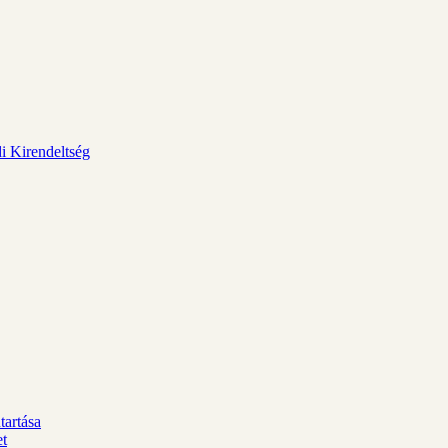
i Kirendeltség
tartása
et