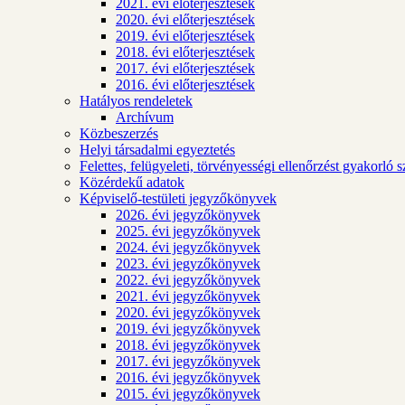
2021. évi előterjesztések
2020. évi előterjesztések
2019. évi előterjesztések
2018. évi előterjesztések
2017. évi előterjesztések
2016. évi előterjesztések
Hatályos rendeletek
Archívum
Közbeszerzés
Helyi társadalmi egyeztetés
Felettes, felügyeleti, törvényességi ellenőrzést gyakorló 
Közérdekű adatok
Képviselő-testületi jegyzőkönyvek
2026. évi jegyzőkönyvek
2025. évi jegyzőkönyvek
2024. évi jegyzőkönyvek
2023. évi jegyzőkönyvek
2022. évi jegyzőkönyvek
2021. évi jegyzőkönyvek
2020. évi jegyzőkönyvek
2019. évi jegyzőkönyvek
2018. évi jegyzőkönyvek
2017. évi jegyzőkönyvek
2016. évi jegyzőkönyvek
2015. évi jegyzőkönyvek