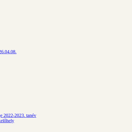
26.04.08.
dje 2022-2023. tanév
kelőhely