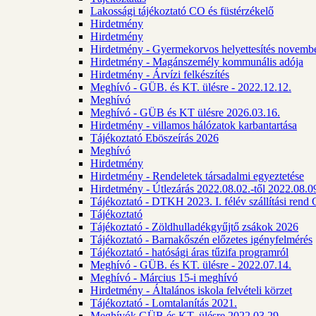
Lakossági tájékoztató CO és füstérzékelő
Hirdetmény
Hirdetmény
Hirdetmény - Gyermekorvos helyettesítés novembe
Hirdetmény - Magánszemély kommunális adója
Hirdetmény - Árvízi felkészítés
Meghívó - GÜB. és KT. ülésre - 2022.12.12.
Meghívó
Meghívó - GÜB és KT ülésre 2026.03.16.
Hirdetmény - villamos hálózatok karbantartása
Tájékoztató Eböszeírás 2026
Meghívó
Hirdetmény
Hirdetmény - Rendeletek társadalmi egyeztetése
Hirdetmény - Útlezárás 2022.08.02.-től 2022.08.09
Tájékoztató - DTKH 2023. I. félév szállítási ren
Tájékoztató
Tájékoztató - Zöldhulladékgyűjtő zsákok 2026
Tájékoztató - Barnakőszén előzetes igényfelmérés
Tájékoztató - hatósági áras tűzifa programról
Meghívó - GÜB. és KT. ülésre - 2022.07.14.
Meghívó - Március 15-i meghívó
Hirdetmény - Általános iskola felvételi körzet
Tájékoztató - Lomtalanítás 2021.
Meghívók GÜB és KT. ülésre 2022.03.29.