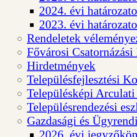
2024. évi határozat
2023. évi határozat
Rendeletek véleménye
Fővárosi Csatornázási
Hirdetmények
Településfejlesztési K
Településképi Arculat
Településrendezési es
Gazdasági és Ügyrendi
2026. évi jegyzőkö