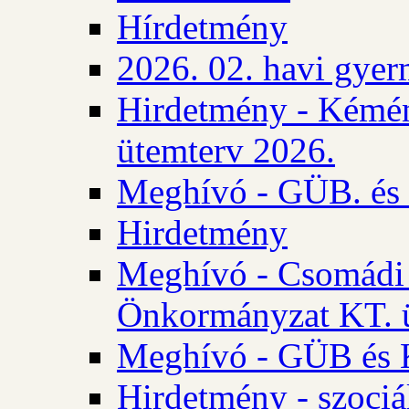
Hírdetmény
2026. 02. havi gyer
Hirdetmény - Kémén
ütemterv 2026.
Meghívó - GÜB. és K
Hirdetmény
Meghívó - Csomádi 
Önkormányzat KT. ü
Meghívó - GÜB és K
Hirdetmény - szociá