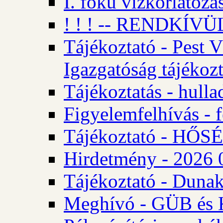
I. fokú vízkorlátozá
! ! ! -- RENDKÍVÜL
Tájékoztató - Pest 
Igazgatóság tájékozt
Tájékoztatás - hulla
Figyelemfelhívás - f
Tájékoztató - HŐ
Hirdetmény - 2026 0
Tájékoztató - Dunak
Meghívó - GÜB és K