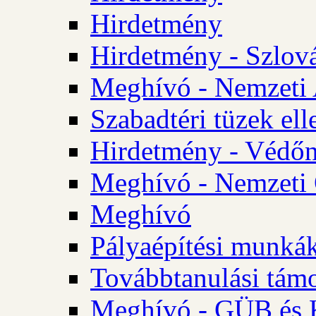
Hirdetmény
Hirdetmény - Szlo
Meghívó - Nemzeti 
Szabadtéri tüzek ell
Hirdetmény - Védőn
Meghívó - Nemzeti 
Meghívó
Pályaépítési munká
Továbbtanulási tám
Meghívó - GÜB és K