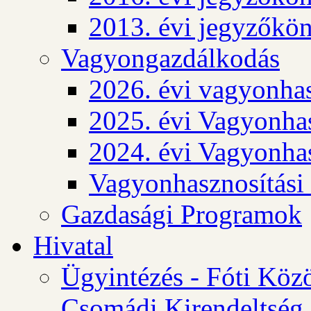
2013. évi jegyzőkö
Vagyongazdálkodás
2026. évi vagyonhas
2025. évi Vagyonhas
2024. évi Vagyonhas
Vagyonhasznosítási
Gazdasági Programok
Hivatal
Ügyintézés - Fóti Köz
Csomádi Kirendeltség