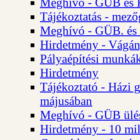
Meghívó - GÜB és K
Tájékoztatás - mező
Meghívó - GÜB. és 
Hirdetmény - Vágán
Pályaépítési munká
Hirdetmény
Tájékoztató - Házi 
májusában
Meghívó - GÜB ülés
Hirdetmény - 10 mill