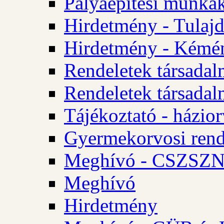
Pályaépítési munkák
Hirdetmény - Tulajd
Hirdetmény - Kémén
Rendeletek társadal
Rendeletek társadal
Tájékoztató - házior
Gyermekorvosi rend
Meghívó - CSZSZNO
Meghívó
Hirdetmény