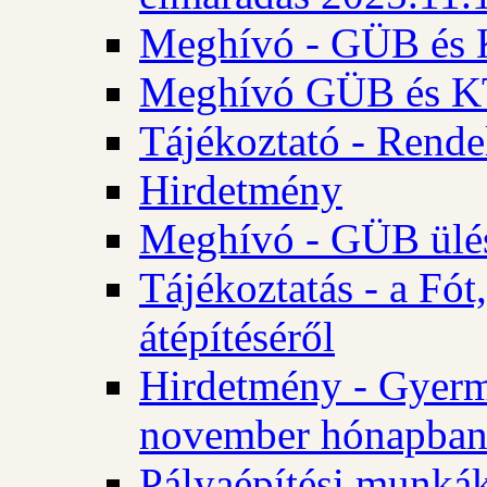
Meghívó - GÜB és K
Meghívó GÜB és KT 
Tájékoztató - Rende
Hirdetmény
Meghívó - GÜB ülés
Tájékoztatás - a Fó
átépítéséről
Hirdetmény - Gyerm
november hónapba
Pályaépítési munkák