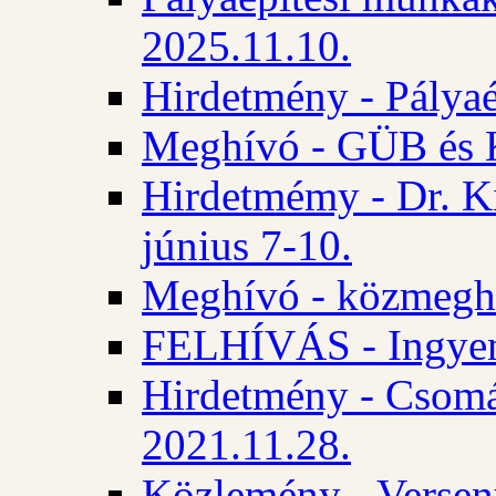
2025.11.10.
Hirdetmény - Pályaé
Meghívó - GÜB és K
Hirdetmémy - Dr. Ki
június 7-10.
Meghívó - közmeghal
FELHÍVÁS - Ingyene
Hirdetmény - Csomád
2021.11.28.
Közlemény - Versen