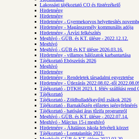
Lakossági tájékoztató CO és füstérzékelő
Hirdetmény
Hirdetmény
Hirdetmény - Gyermekorvos helyettesítés novembe
Hirdetmény - Magánszemély kommunális adója
Hirdetmény - Árvízi felkészítés
Meghívó - GÜB. és KT. ülésre - 2022.12.12.
Meghívó
Meghívó - GÜB és KT ülésre 2026.03.16.
Hirdetmény - villamos hálózatok karbantartása
Tájékoztató Eböszeírás 2026
Meghívó
Hirdetmény
Hirdetmény - Rendeletek társadalmi egyeztetése
Hirdetmény - Útlezárás 2022.08.02.-től 2022.08.09
Tájékoztató - DTKH 2023. I. félév szállítási ren
Tájékoztató
Tájékoztató - Zöldhulladékgyűjtő zsákok 2026
Tájékoztató - Barnakőszén előzetes igényfelmérés
Tájékoztató - hatósági áras tűzifa programról
Meghívó - GÜB. és KT. ülésre - 2022.07.14.
Meghívó - Március 15-i meghívó
Hirdetmény - Általános iskola felvételi körzet
Tájékoztató - Lomtalanítás 2021.
Meghívók GÜB és KT. ülésre 2022.03.29.