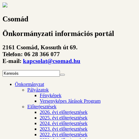
Csomád
Önkormányzati információs portál
2161 Csomád, Kossuth út 69.
Telefon: 06 28 366 077
E-mail:
kapcsolat@csomad.hu
Önkormányzat
Pályázatok
Fényképek
Versenyképes Járások Program
Előterjesztések
2026. évi előterjesztések
2025. évi előterjesztések
2024. évi előterjesztések
2023. évi előterjesztések
2022. évi előterjesztések