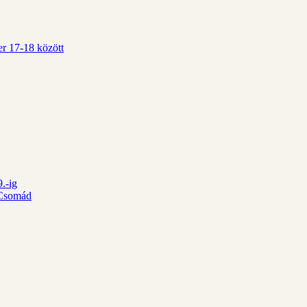
r 17-18 között
.-ig
d Csomád