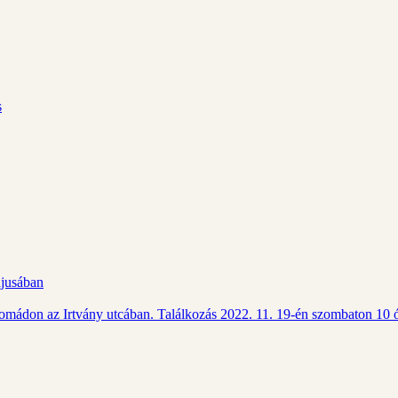
s
ájusában
Csomádon az Irtvány utcában. Találkozás 2022. 11. 19-én szombaton 10 ó