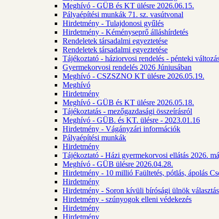
Meghívó - GÜB és KT ülésre 2026.06.15.
Pályaépítési munkák 71. sz. vasútvonal
Hirdetmény - Tulajdonosi gyűlés
Hirdetmény - Kéményseprő álláshírdetés
Rendeletek társadalmi egyeztetése
Rendeletek társadalmi egyeztetése
Tájékoztató - háziorvosi rendelés - pénteki változá
Gyermekorvosi rendelés 2026 Júniusában
Meghívó - CSZSZNO KT ülésre 2026.05.19.
Meghívó
Hirdetmény
Meghívó - GÜB és KT ülésre 2026.05.18.
Tájékoztatás - mezőgazdasági összeírásról
Meghívó - GÜB. és KT. ülésre - 2023.01.16
Hirdetmény - Vágányzári információk
Pályaépítési munkák
Hirdetmény
Tájékoztató - Házi gyermekorvosi ellátás 2026. m
Meghívó - GÜB ülésre 2026.04.28.
Hirdetmény - 10 millió Faültetés, pótlás, ápolás 
Hirdetmény
Hirdetmény - Soron kívüli bírósági ülnök választás
Hirdetmény - szúnyogok elleni védekezés
Hirdetmény
Hirdetmény