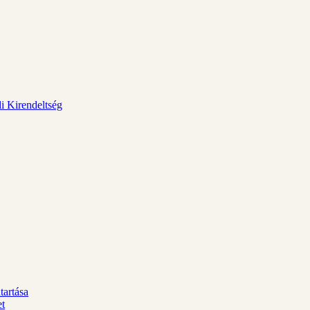
i Kirendeltség
tartása
et