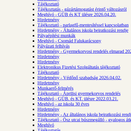
Tájékoztató
Tájékoztatás - gázártámogatást érintő változásról
Meghívó - GÜB és KT ülésre 2026.04.20.
Hirdetmény
Tájékoztató - parlagfű-mentesítéssel kapcsolatban
Hirdetmény - Általános iskola beiratkozási rendje
Pályaépítési munkák
Meghívó - Csomád Falukarácsony
Pályázati felhívás
Hirdetmény - Gyermekorvosi rendelés elmarad 20
Hirdetmény
Hirdetmény
Elektronikus Fizetési Szolgáltatás tájékoztató
Tájékoztató
Hirdetmény - Védőnő szabadság 2026.04.02.
Hirdetmény
Munkaerő-felmérés
Tájékoztató - Áprilisi gyermekorvos rendelés
Meghívó - GÜB. és KT. ülésre 2022.03.21.
Meghívó - az iskola 30 éves
Hirdetmény
Hirdetmény - Az általános iskola beiratkozási ren
Tájékoztató - Ösz utcai búszmegálló - gyalogos át
Meghívó
Tájékoztatás