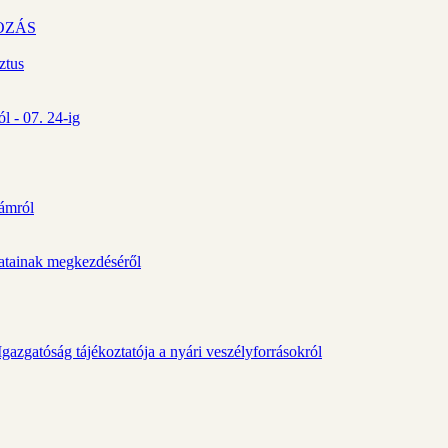
OZÁS
ztus
l - 07. 24-ig
zámról
álatainak megkezdéséről
gazgatóság tájékoztatója a nyári veszélyforrásokról