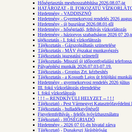
Hőségriasztás meghosszabbítása 2026.08.07-ig
HATÁROZAT - II. FOKOZATÚ VÍZKORLÁT
Hirdetmény - VADDISZNÓ
Hirdetmény - Gyermekorvosi rendelés 2026 augus
Hirdetmény - új buszjárat 2026.08.01-től
Hirdetmény - hőségriadó, felhívás vízkorlátozás
Hirdetmény - háziorvos szabadságon 2026 07 20-tó
tájékoztatás - I. fokú vízkorlátozás
Tájékoztatás - Gázszolgáltatás szünetelése
Tájékoztatás - MÁV éjszakai munkavégzés
Tájékoztatás igazgatási szünetről
Tájékoztatás- Misszió új időpontfoglalási telefons
Pályaépítési munkák 2026.07.03-07.19.
Tájékoztatás - Gropius Zrt. kézbesítés
Tájékoztatás - a Kossuth Lajos út felújítási munk
Hirdetmény - gyermekorvosi rendelés 2026 július
III. fokú vízkorlátozás elrendelése
I. fokú vízkorlátozás
! ! ! -- RENDKÍVÜLI HELYZET -- ! ! !
Tájékoztató - Pest Vármegyei Katasztrófavédelmi I
Tájékoztatás - hulladékgyűjtésről
Figyelemfelhívás - felelős ivóvízhasználatra
Tájékoztató - HŐSÉGRIADÓ
Hirdetmény - 2026 07 01-én hivatal zárva
Tájékoztató - Dunakeszi Járásbíróság