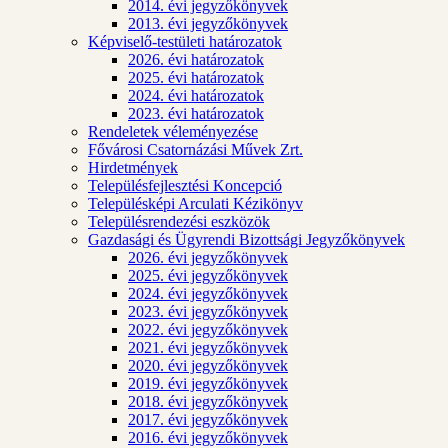
2014. évi jegyzőkönyvek
2013. évi jegyzőkönyvek
Képviselő-testületi határozatok
2026. évi határozatok
2025. évi határozatok
2024. évi határozatok
2023. évi határozatok
Rendeletek véleményezése
Fővárosi Csatornázási Művek Zrt.
Hirdetmények
Településfejlesztési Koncepció
Településképi Arculati Kézikönyv
Településrendezési eszközök
Gazdasági és Ügyrendi Bizottsági Jegyzőkönyvek
2026. évi jegyzőkönyvek
2025. évi jegyzőkönyvek
2024. évi jegyzőkönyvek
2023. évi jegyzőkönyvek
2022. évi jegyzőkönyvek
2021. évi jegyzőkönyvek
2020. évi jegyzőkönyvek
2019. évi jegyzőkönyvek
2018. évi jegyzőkönyvek
2017. évi jegyzőkönyvek
2016. évi jegyzőkönyvek