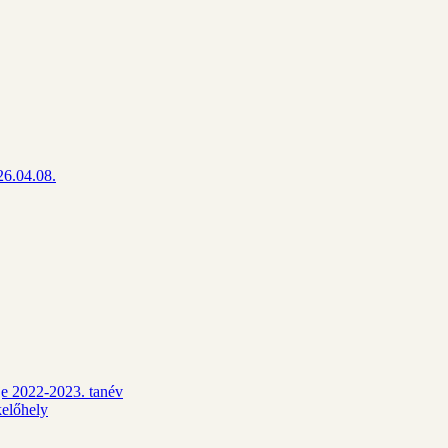
26.04.08.
dje 2022-2023. tanév
kelőhely