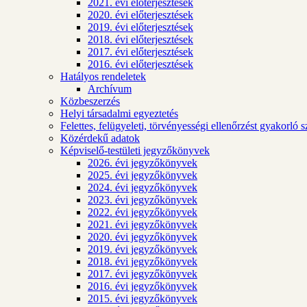
2021. évi előterjesztések
2020. évi előterjesztések
2019. évi előterjesztések
2018. évi előterjesztések
2017. évi előterjesztések
2016. évi előterjesztések
Hatályos rendeletek
Archívum
Közbeszerzés
Helyi társadalmi egyeztetés
Felettes, felügyeleti, törvényességi ellenőrzést gyakorló 
Közérdekű adatok
Képviselő-testületi jegyzőkönyvek
2026. évi jegyzőkönyvek
2025. évi jegyzőkönyvek
2024. évi jegyzőkönyvek
2023. évi jegyzőkönyvek
2022. évi jegyzőkönyvek
2021. évi jegyzőkönyvek
2020. évi jegyzőkönyvek
2019. évi jegyzőkönyvek
2018. évi jegyzőkönyvek
2017. évi jegyzőkönyvek
2016. évi jegyzőkönyvek
2015. évi jegyzőkönyvek