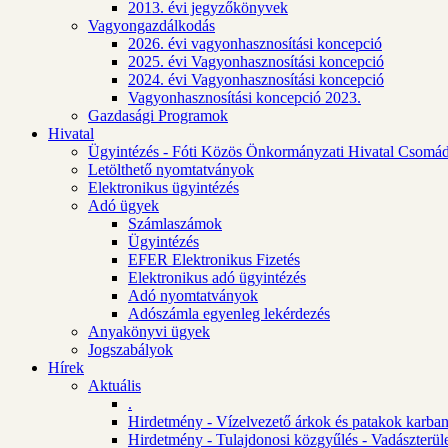
2013. évi jegyzőkönyvek
Vagyongazdálkodás
2026. évi vagyonhasznosítási koncepció
2025. évi Vagyonhasznosítási koncepció
2024. évi Vagyonhasznosítási koncepció
Vagyonhasznosítási koncepció 2023.
Gazdasági Programok
Hivatal
Ügyintézés - Fóti Közös Önkormányzati Hivatal Csomád
Letölthető nyomtatványok
Elektronikus ügyintézés
Adó ügyek
Számlaszámok
Ügyintézés
EFER Elektronikus Fizetés
Elektronikus adó ügyintézés
Adó nyomtatványok
Adószámla egyenleg lekérdezés
Anyakönyvi ügyek
Jogszabályok
Hírek
Aktuális
.
Hirdetmény - Vízelvezető árkok és patakok karban
Hirdetmény - Tulajdonosi közgyűlés - Vadászterül