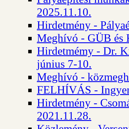
2025.11.10.
Hirdetmény - Pályaé
Meghívó - GÜB és K
Hirdetmémy - Dr. Ki
június 7-10.
Meghívó - közmeghal
FELHÍVÁS - Ingyene
Hirdetmény - Csomád
2021.11.28.
Közlemény - Versen