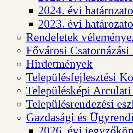
2024. évi határozat
2023. évi határozat
Rendeletek véleménye
Fővárosi Csatornázási
Hirdetmények
Településfejlesztési K
Településképi Arculat
Településrendezési es
Gazdasági és Ügyrendi
2026. évi jegyzőkö