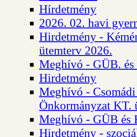
Hírdetmény
2026. 02. havi gyer
Hirdetmény - Kémén
ütemterv 2026.
Meghívó - GÜB. és K
Hirdetmény
Meghívó - Csomádi 
Önkormányzat KT. ü
Meghívó - GÜB és K
Hirdetmény - szociá