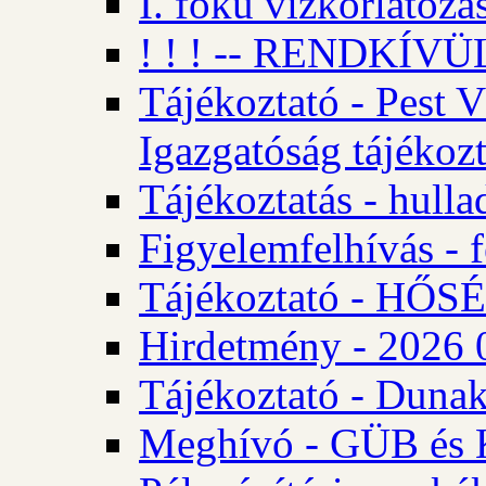
I. fokú vízkorlátozá
! ! ! -- RENDKÍVÜL
Tájékoztató - Pest 
Igazgatóság tájékozt
Tájékoztatás - hulla
Figyelemfelhívás - f
Tájékoztató - HŐ
Hirdetmény - 2026 0
Tájékoztató - Dunak
Meghívó - GÜB és K