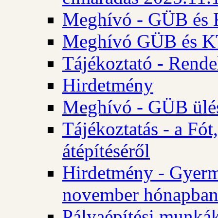
Meghívó - GÜB és K
Meghívó GÜB és KT 
Tájékoztató - Rende
Hirdetmény
Meghívó - GÜB ülés
Tájékoztatás - a Fó
átépítéséről
Hirdetmény - Gyerm
november hónapba
Pályaépítési munkák