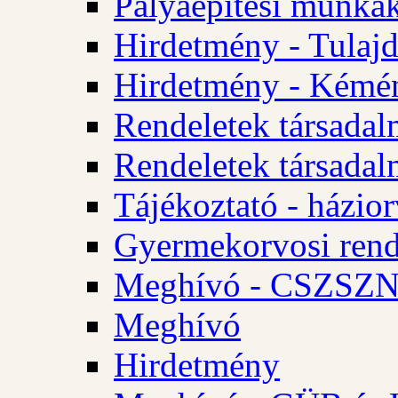
Pályaépítési munkák
Hirdetmény - Tulajd
Hirdetmény - Kémén
Rendeletek társadal
Rendeletek társadal
Tájékoztató - házior
Gyermekorvosi rend
Meghívó - CSZSZNO
Meghívó
Hirdetmény