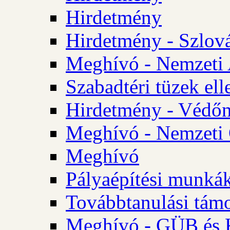
Hirdetmény
Hirdetmény - Szlo
Meghívó - Nemzeti 
Szabadtéri tüzek ell
Hirdetmény - Védőn
Meghívó - Nemzeti 
Meghívó
Pályaépítési munká
Továbbtanulási tám
Meghívó - GÜB és K