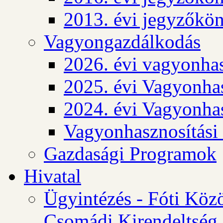
2013. évi jegyzőkö
Vagyongazdálkodás
2026. évi vagyonhas
2025. évi Vagyonhas
2024. évi Vagyonhas
Vagyonhasznosítási
Gazdasági Programok
Hivatal
Ügyintézés - Fóti Köz
Csomádi Kirendeltség