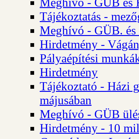
Meghívó - GÜB és K
Tájékoztatás - mező
Meghívó - GÜB. és 
Hirdetmény - Vágán
Pályaépítési munká
Hirdetmény
Tájékoztató - Házi 
májusában
Meghívó - GÜB ülés
Hirdetmény - 10 mill