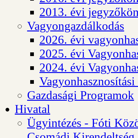
2013. évi jegyzőkö
Vagyongazdálkodás
2026. évi vagyonhas
2025. évi Vagyonhas
2024. évi Vagyonhas
Vagyonhasznosítási
Gazdasági Programok
Hivatal
Ügyintézés - Fóti Köz
Csomádi Kirendeltség