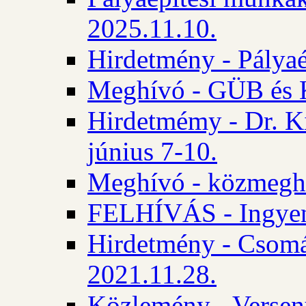
2025.11.10.
Hirdetmény - Pályaé
Meghívó - GÜB és K
Hirdetmémy - Dr. Ki
június 7-10.
Meghívó - közmeghal
FELHÍVÁS - Ingyene
Hirdetmény - Csomád
2021.11.28.
Közlemény - Versen