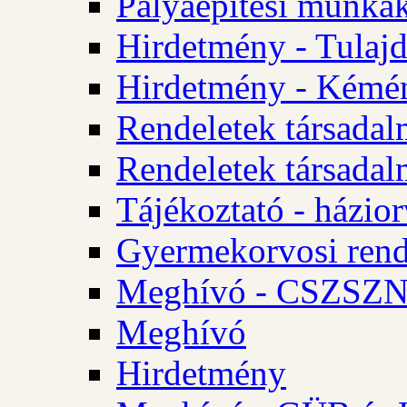
Pályaépítési munkák
Hirdetmény - Tulajd
Hirdetmény - Kémén
Rendeletek társadal
Rendeletek társadal
Tájékoztató - házior
Gyermekorvosi rend
Meghívó - CSZSZNO
Meghívó
Hirdetmény