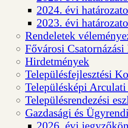
2024. évi határozat
2023. évi határozat
Rendeletek véleménye
Fővárosi Csatornázási
Hirdetmények
Településfejlesztési K
Településképi Arculat
Településrendezési es
Gazdasági és Ügyrendi
2026. évi jegyzőkö