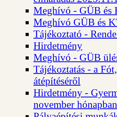
Meghívó - GÜB és K
Meghívó GÜB és KT 
Tájékoztató - Rende
Hirdetmény
Meghívó - GÜB ülés
Tájékoztatás - a Fó
átépítéséről
Hirdetmény - Gyerm
november hónapba
Pályaépítési munkák