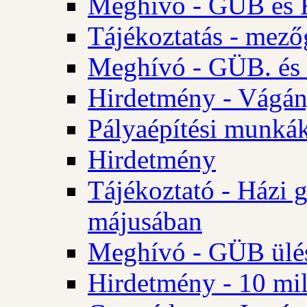
Meghívó - GÜB és K
Tájékoztatás - mező
Meghívó - GÜB. és 
Hirdetmény - Vágán
Pályaépítési munká
Hirdetmény
Tájékoztató - Házi 
májusában
Meghívó - GÜB ülés
Hirdetmény - 10 mill