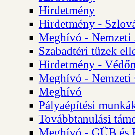
Hirdetmény
Hirdetmény - Szlo
Meghívó - Nemzeti 
Szabadtéri tüzek ell
Hirdetmény - Védőn
Meghívó - Nemzeti 
Meghívó
Pályaépítési munká
Továbbtanulási tám
Meghívó - GÜB és K