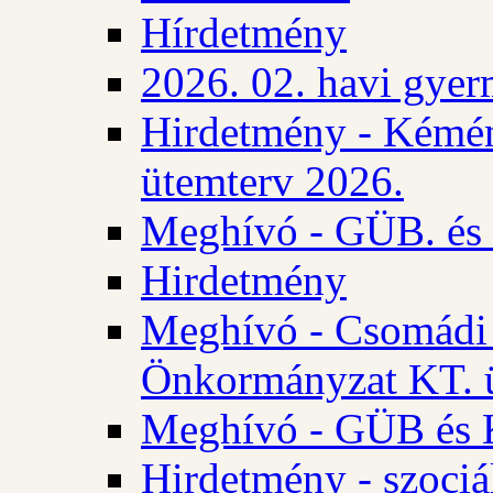
Hírdetmény
2026. 02. havi gyer
Hirdetmény - Kémén
ütemterv 2026.
Meghívó - GÜB. és K
Hirdetmény
Meghívó - Csomádi 
Önkormányzat KT. ü
Meghívó - GÜB és K
Hirdetmény - szociá