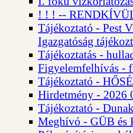
I. fokú vízkorlátozá
! ! ! -- RENDKÍVÜL
Tájékoztató - Pest 
Igazgatóság tájékozt
Tájékoztatás - hulla
Figyelemfelhívás - f
Tájékoztató - HŐ
Hirdetmény - 2026 0
Tájékoztató - Dunak
Meghívó - GÜB és K