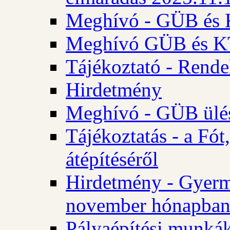
Meghívó - GÜB és K
Meghívó GÜB és KT 
Tájékoztató - Rende
Hirdetmény
Meghívó - GÜB ülés
Tájékoztatás - a Fó
átépítéséről
Hirdetmény - Gyerm
november hónapba
Pályaépítési munkák