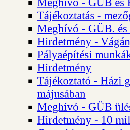
Meghívó - GÜB és K
Tájékoztatás - mező
Meghívó - GÜB. és 
Hirdetmény - Vágán
Pályaépítési munká
Hirdetmény
Tájékoztató - Házi 
májusában
Meghívó - GÜB ülés
Hirdetmény - 10 mill