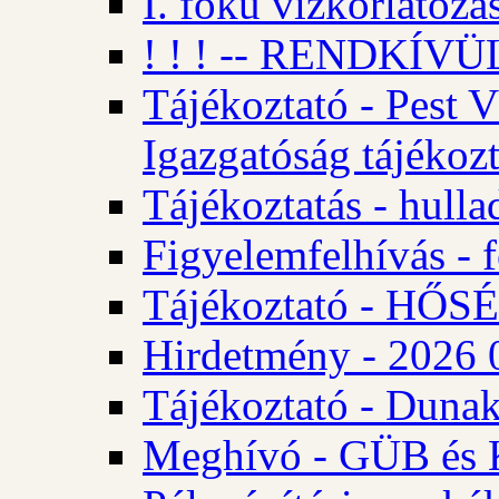
I. fokú vízkorlátozá
! ! ! -- RENDKÍVÜL
Tájékoztató - Pest 
Igazgatóság tájékozt
Tájékoztatás - hulla
Figyelemfelhívás - f
Tájékoztató - HŐ
Hirdetmény - 2026 0
Tájékoztató - Dunak
Meghívó - GÜB és K