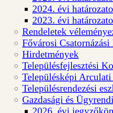
2024. évi határozat
2023. évi határozat
Rendeletek véleménye
Fővárosi Csatornázási
Hirdetmények
Településfejlesztési K
Településképi Arculat
Településrendezési es
Gazdasági és Ügyrendi
2026. évi jegyzőkö