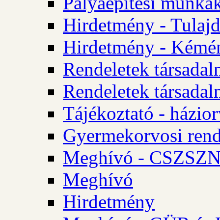
Pályaépítési munkák
Hirdetmény - Tulajd
Hirdetmény - Kémén
Rendeletek társadal
Rendeletek társadal
Tájékoztató - házior
Gyermekorvosi rend
Meghívó - CSZSZNO
Meghívó
Hirdetmény