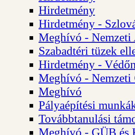
Hirdetmény
Hirdetmény - Szlo
Meghívó - Nemzeti 
Szabadtéri tüzek ell
Hirdetmény - Védőn
Meghívó - Nemzeti 
Meghívó
Pályaépítési munká
Továbbtanulási tám
Meghívó - GÜB és K