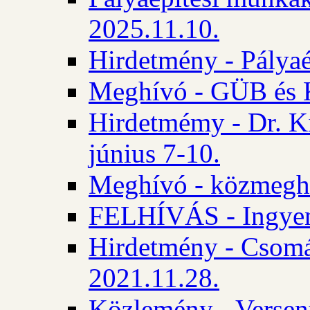
2025.11.10.
Hirdetmény - Pályaé
Meghívó - GÜB és K
Hirdetmémy - Dr. Ki
június 7-10.
Meghívó - közmeghal
FELHÍVÁS - Ingyene
Hirdetmény - Csomád
2021.11.28.
Közlemény - Versen