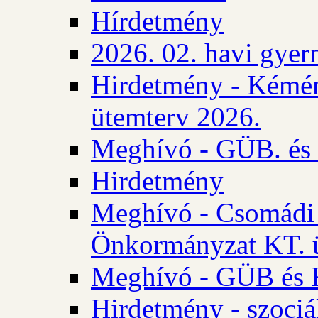
Hírdetmény
2026. 02. havi gyer
Hirdetmény - Kémén
ütemterv 2026.
Meghívó - GÜB. és K
Hirdetmény
Meghívó - Csomádi 
Önkormányzat KT. ü
Meghívó - GÜB és K
Hirdetmény - szociá