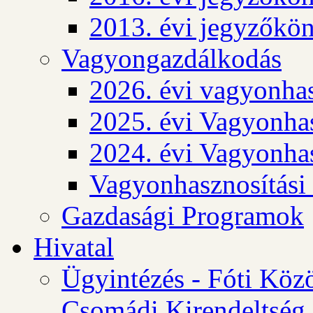
2013. évi jegyzőkö
Vagyongazdálkodás
2026. évi vagyonhas
2025. évi Vagyonhas
2024. évi Vagyonhas
Vagyonhasznosítási
Gazdasági Programok
Hivatal
Ügyintézés - Fóti Köz
Csomádi Kirendeltség