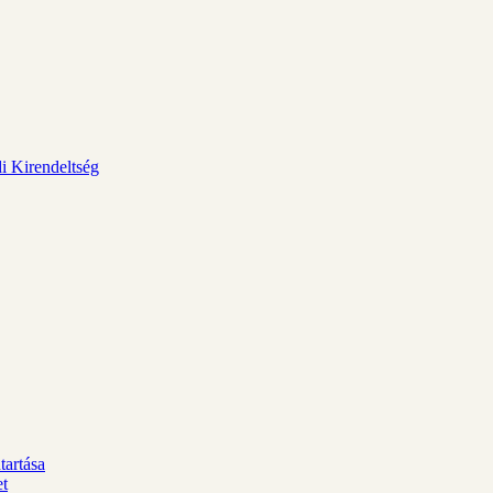
i Kirendeltség
tartása
et