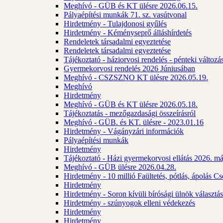
Meghívó - GÜB és KT ülésre 2026.06.15.
Pályaépítési munkák 71. sz. vasútvonal
Hirdetmény - Tulajdonosi gyűlés
Hirdetmény - Kéményseprő álláshírdetés
Rendeletek társadalmi egyeztetése
Rendeletek társadalmi egyeztetése
Tájékoztató - háziorvosi rendelés - pénteki változá
Gyermekorvosi rendelés 2026 Júniusában
Meghívó - CSZSZNO KT ülésre 2026.05.19.
Meghívó
Hirdetmény
Meghívó - GÜB és KT ülésre 2026.05.18.
Tájékoztatás - mezőgazdasági összeírásról
Meghívó - GÜB. és KT. ülésre - 2023.01.16
Hirdetmény - Vágányzári információk
Pályaépítési munkák
Hirdetmény
Tájékoztató - Házi gyermekorvosi ellátás 2026. m
Meghívó - GÜB ülésre 2026.04.28.
Hirdetmény - 10 millió Faültetés, pótlás, ápolás 
Hirdetmény
Hirdetmény - Soron kívüli bírósági ülnök választás
Hirdetmény - szúnyogok elleni védekezés
Hirdetmény
Hirdetmény