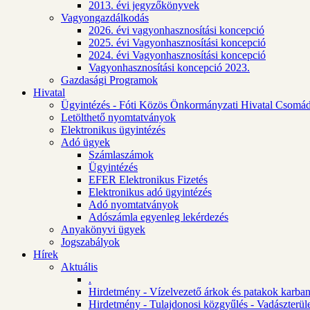
2013. évi jegyzőkönyvek
Vagyongazdálkodás
2026. évi vagyonhasznosítási koncepció
2025. évi Vagyonhasznosítási koncepció
2024. évi Vagyonhasznosítási koncepció
Vagyonhasznosítási koncepció 2023.
Gazdasági Programok
Hivatal
Ügyintézés - Fóti Közös Önkormányzati Hivatal Csomád
Letölthető nyomtatványok
Elektronikus ügyintézés
Adó ügyek
Számlaszámok
Ügyintézés
EFER Elektronikus Fizetés
Elektronikus adó ügyintézés
Adó nyomtatványok
Adószámla egyenleg lekérdezés
Anyakönyvi ügyek
Jogszabályok
Hírek
Aktuális
.
Hirdetmény - Vízelvezető árkok és patakok karban
Hirdetmény - Tulajdonosi közgyűlés - Vadászterül