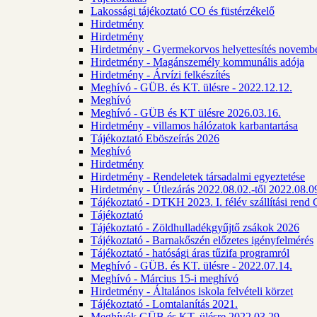
Lakossági tájékoztató CO és füstérzékelő
Hirdetmény
Hirdetmény
Hirdetmény - Gyermekorvos helyettesítés novembe
Hirdetmény - Magánszemély kommunális adója
Hirdetmény - Árvízi felkészítés
Meghívó - GÜB. és KT. ülésre - 2022.12.12.
Meghívó
Meghívó - GÜB és KT ülésre 2026.03.16.
Hirdetmény - villamos hálózatok karbantartása
Tájékoztató Eböszeírás 2026
Meghívó
Hirdetmény
Hirdetmény - Rendeletek társadalmi egyeztetése
Hirdetmény - Útlezárás 2022.08.02.-től 2022.08.09
Tájékoztató - DTKH 2023. I. félév szállítási ren
Tájékoztató
Tájékoztató - Zöldhulladékgyűjtő zsákok 2026
Tájékoztató - Barnakőszén előzetes igényfelmérés
Tájékoztató - hatósági áras tűzifa programról
Meghívó - GÜB. és KT. ülésre - 2022.07.14.
Meghívó - Március 15-i meghívó
Hirdetmény - Általános iskola felvételi körzet
Tájékoztató - Lomtalanítás 2021.
Meghívók GÜB és KT. ülésre 2022.03.29.