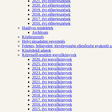
2021. évi előterjesztések
2020. évi előterjesztések
2019. évi előterjesztések
2018. évi előterjesztések
2017. évi előterjesztések
2016. évi előterjesztések
Hatályos rendeletek
Archívum
Közbeszerzés
Helyi társadalmi egyeztetés
Felettes, felügyeleti, törvényességi ellenőrzést gyakorló 
Közérdekű adatok
Képviselő-testületi jegyzőkönyvek
2026. évi jegyzőkönyvek
2025. évi jegyzőkönyvek
2024. évi jegyzőkönyvek
2023. évi jegyzőkönyvek
2022. évi jegyzőkönyvek
2021. évi jegyzőkönyvek
2020. évi jegyzőkönyvek
2019. évi jegyzőkönyvek
2018. évi jegyzőkönyvek
2017. évi jegyzőkönyvek
2016. évi jegyzőkönyvek
2015. évi jegyzőkönyvek