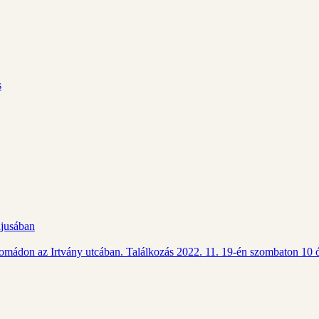
s
ájusában
Csomádon az Irtvány utcában. Találkozás 2022. 11. 19-én szombaton 10 ó