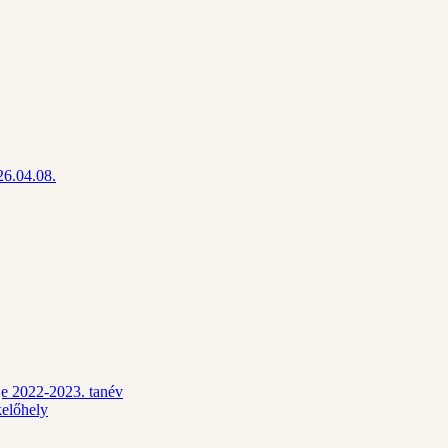
26.04.08.
dje 2022-2023. tanév
kelőhely