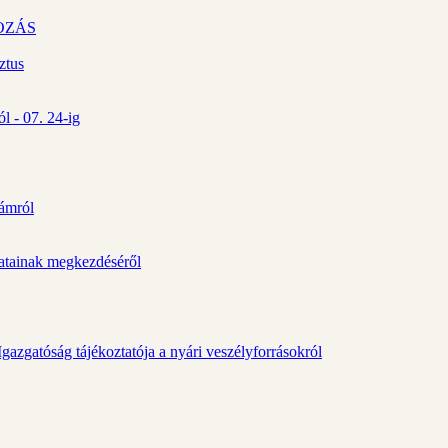
OZÁS
ztus
l - 07. 24-ig
zámról
álatainak megkezdéséről
gazgatóság tájékoztatója a nyári veszélyforrásokról