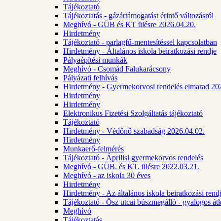
Tájékoztató
Tájékoztatás - gázártámogatást érintő változásról
Meghívó - GÜB és KT ülésre 2026.04.20.
Hirdetmény
Tájékoztató - parlagfű-mentesítéssel kapcsolatban
Hirdetmény - Általános iskola beiratkozási rendje
Pályaépítési munkák
Meghívó - Csomád Falukarácsony
Pályázati felhívás
Hirdetmény - Gyermekorvosi rendelés elmarad 20
Hirdetmény
Hirdetmény
Elektronikus Fizetési Szolgáltatás tájékoztató
Tájékoztató
Hirdetmény - Védőnő szabadság 2026.04.02.
Hirdetmény
Munkaerő-felmérés
Tájékoztató - Áprilisi gyermekorvos rendelés
Meghívó - GÜB. és KT. ülésre 2022.03.21.
Meghívó - az iskola 30 éves
Hirdetmény
Hirdetmény - Az általános iskola beiratkozási ren
Tájékoztató - Ösz utcai búszmegálló - gyalogos át
Meghívó
Tájékoztatás