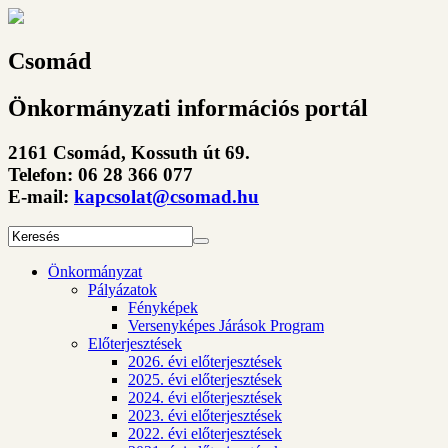
Csomád
Önkormányzati információs portál
2161 Csomád, Kossuth út 69.
Telefon: 06 28 366 077
E-mail:
kapcsolat@csomad.hu
Önkormányzat
Pályázatok
Fényképek
Versenyképes Járások Program
Előterjesztések
2026. évi előterjesztések
2025. évi előterjesztések
2024. évi előterjesztések
2023. évi előterjesztések
2022. évi előterjesztések