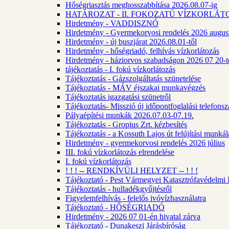
Hőségriasztás meghosszabbítása 2026.08.07-ig
HATÁROZAT - II. FOKOZATÚ VÍZKORLÁT
Hirdetmény - VADDISZNÓ
Hirdetmény - Gyermekorvosi rendelés 2026 augus
Hirdetmény - új buszjárat 2026.08.01-től
Hirdetmény - hőségriadó, felhívás vízkorlátozás
Hirdetmény - háziorvos szabadságon 2026 07 20-tó
tájékoztatás - I. fokú vízkorlátozás
Tájékoztatás - Gázszolgáltatás szünetelése
Tájékoztatás - MÁV éjszakai munkavégzés
Tájékoztatás igazgatási szünetről
Tájékoztatás- Misszió új időpontfoglalási telefons
Pályaépítési munkák 2026.07.03-07.19.
Tájékoztatás - Gropius Zrt. kézbesítés
Tájékoztatás - a Kossuth Lajos út felújítási munk
Hirdetmény - gyermekorvosi rendelés 2026 július
III. fokú vízkorlátozás elrendelése
I. fokú vízkorlátozás
! ! ! -- RENDKÍVÜLI HELYZET -- ! ! !
Tájékoztató - Pest Vármegyei Katasztrófavédelmi I
Tájékoztatás - hulladékgyűjtésről
Figyelemfelhívás - felelős ivóvízhasználatra
Tájékoztató - HŐSÉGRIADÓ
Hirdetmény - 2026 07 01-én hivatal zárva
Tájékoztató - Dunakeszi Járásbíróság