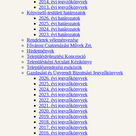
2014. évi jegyzőkönyvek
2013. évi jegyzőkönyvek
Képviselő-testületi határozatok
2026. évi határozatok
2025. évi határozatok
2024. évi határozatok
2023. évi határozatok
Rendeletek véleményezése
Fővárosi Csatornázási Művek Zrt.
Hirdetmények
Településfejlesztési Koncepció
Településképi Arculati Kézikönyv
Településrendezési eszközök
Gazdasági és Ügyrendi Bizottsági Jegyzőkönyvek
2026. évi jegyzőkönyvek
2025. évi jegyzőkönyvek
2024. évi jegyzőkönyvek
2023. évi jegyzőkönyvek
2022. évi jegyzőkönyvek
2021. évi jegyzőkönyvek
2020. évi jegyzőkönyvek
2019. évi jegyzőkönyvek
2018. évi jegyzőkönyvek
2017. évi jegyzőkönyvek
2016. évi jegyzőkönyvek