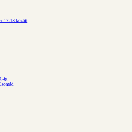
r 17-18 között
.-ig
d Csomád