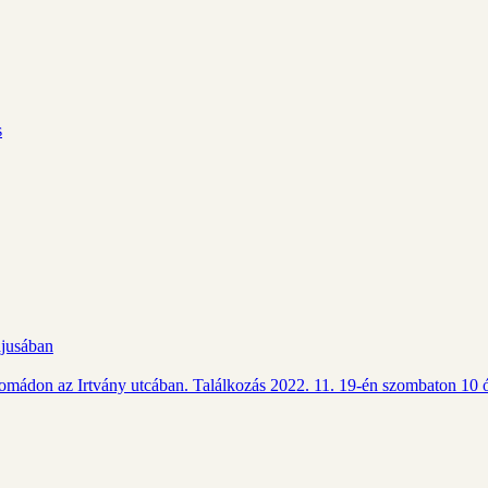
s
ájusában
Csomádon az Irtvány utcában. Találkozás 2022. 11. 19-én szombaton 10 ó