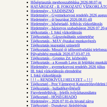
Hőségriasztás meghosszabbítása 2026.08.07-ig
HATÁROZAT - II. FOKOZATÚ VÍZKORLÁT
Hirdetmény - VADDISZNÓ
Hirdetmény - Gyermekorvosi rendelés 2026 augus
Hirdetmény - új buszjárat 2026.08.01-től
Hirdetmény - hőségriadó, felhívás vízkorlátozás
Hirdetmény - háziorvos szabadságon 2026 07 20-tó
tájékoztatás - I. fokú vízkorlátozás
Tájékoztatás - Gázszolgáltatás szünetelése
Tájékoztatás - MÁV éjszakai munkavégzés
Tájékoztatás igazgatási szünetről
Tájékoztatás- Misszió új időpontfoglalási telefons
Pályaépítési munkák 2026.07.03-07.19.
Tájékoztatás - Gropius Zrt. kézbesítés
Tájékoztatás - a Kossuth Lajos út felújítási munk
Hirdetmény - gyermekorvosi rendelés 2026 július
III. fokú vízkorlátozás elrendelése
I. fokú vízkorlátozás
! ! ! -- RENDKÍVÜLI HELYZET -- ! ! !
Tájékoztató - Pest Vármegyei Katasztrófavédelmi I
Tájékoztatás - hulladékgyűjtésről
Figyelemfelhívás - felelős ivóvízhasználatra
Tájékoztató - HŐSÉGRIADÓ
Hirdetmény - 2026 07 01-én hivatal zárva
Tájékoztató - Dunakeszi Járásbíróság