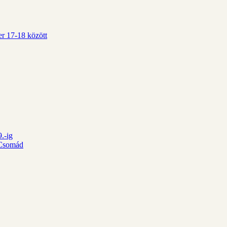
r 17-18 között
.-ig
d Csomád