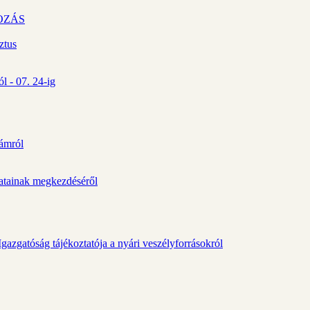
OZÁS
ztus
l - 07. 24-ig
zámról
álatainak megkezdéséről
gazgatóság tájékoztatója a nyári veszélyforrásokról