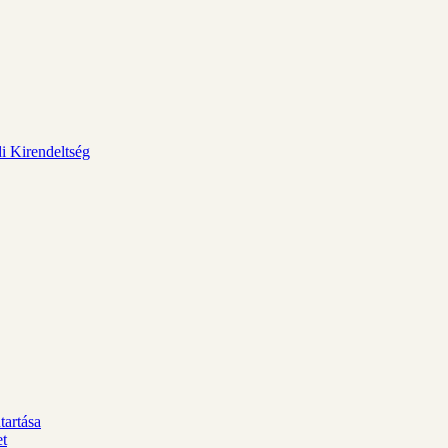
i Kirendeltség
tartása
et