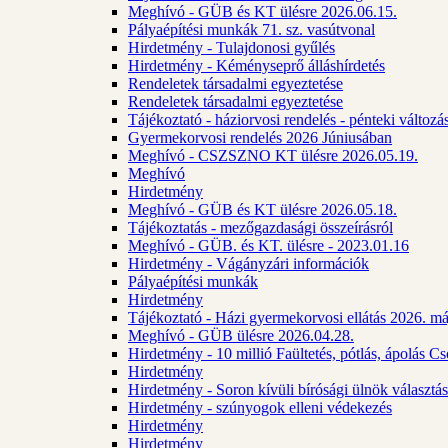
Meghívó - GÜB és KT ülésre 2026.06.15.
Pályaépítési munkák 71. sz. vasútvonal
Hirdetmény - Tulajdonosi gyűlés
Hirdetmény - Kéményseprő álláshírdetés
Rendeletek társadalmi egyeztetése
Rendeletek társadalmi egyeztetése
Tájékoztató - háziorvosi rendelés - pénteki változá
Gyermekorvosi rendelés 2026 Júniusában
Meghívó - CSZSZNO KT ülésre 2026.05.19.
Meghívó
Hirdetmény
Meghívó - GÜB és KT ülésre 2026.05.18.
Tájékoztatás - mezőgazdasági összeírásról
Meghívó - GÜB. és KT. ülésre - 2023.01.16
Hirdetmény - Vágányzári információk
Pályaépítési munkák
Hirdetmény
Tájékoztató - Házi gyermekorvosi ellátás 2026. m
Meghívó - GÜB ülésre 2026.04.28.
Hirdetmény - 10 millió Faültetés, pótlás, ápolás 
Hirdetmény
Hirdetmény - Soron kívüli bírósági ülnök választás
Hirdetmény - szúnyogok elleni védekezés
Hirdetmény
Hirdetmény