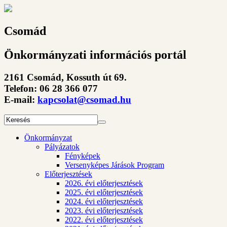
Csomád
Önkormányzati információs portál
2161 Csomád, Kossuth út 69.
Telefon: 06 28 366 077
E-mail:
kapcsolat@csomad.hu
Önkormányzat
Pályázatok
Fényképek
Versenyképes Járások Program
Előterjesztések
2026. évi előterjesztések
2025. évi előterjesztések
2024. évi előterjesztések
2023. évi előterjesztések
2022. évi előterjesztések