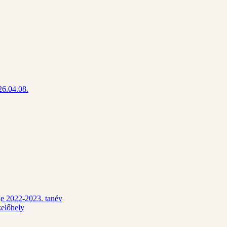
26.04.08.
dje 2022-2023. tanév
kelőhely