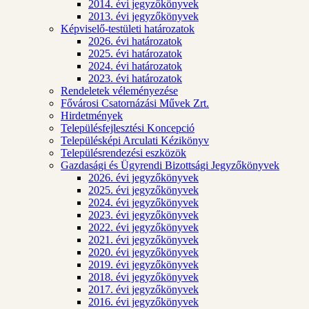
2014. évi jegyzőkönyvek
2013. évi jegyzőkönyvek
Képviselő-testületi határozatok
2026. évi határozatok
2025. évi határozatok
2024. évi határozatok
2023. évi határozatok
Rendeletek véleményezése
Fővárosi Csatornázási Művek Zrt.
Hirdetmények
Településfejlesztési Koncepció
Településképi Arculati Kézikönyv
Településrendezési eszközök
Gazdasági és Ügyrendi Bizottsági Jegyzőkönyvek
2026. évi jegyzőkönyvek
2025. évi jegyzőkönyvek
2024. évi jegyzőkönyvek
2023. évi jegyzőkönyvek
2022. évi jegyzőkönyvek
2021. évi jegyzőkönyvek
2020. évi jegyzőkönyvek
2019. évi jegyzőkönyvek
2018. évi jegyzőkönyvek
2017. évi jegyzőkönyvek
2016. évi jegyzőkönyvek