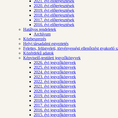
2021. évi előterjesztések
2020. évi előterjesztések
2019. évi előterjesztések
2018. évi előterjesztések
2017. évi előterjesztések
2016. évi előterjesztések
Hatályos rendeletek
Archívum
Közbeszerzés
Helyi társadalmi egyeztetés
Felettes, felügyeleti, törvényességi ellenőrzést gyakorló 
Közérdekű adatok
Képviselő-testületi jegyzőkönyvek
2026. évi jegyzőkönyvek
2025. évi jegyzőkönyvek
2024. évi jegyzőkönyvek
2023. évi jegyzőkönyvek
2022. évi jegyzőkönyvek
2021. évi jegyzőkönyvek
2020. évi jegyzőkönyvek
2019. évi jegyzőkönyvek
2018. évi jegyzőkönyvek
2017. évi jegyzőkönyvek
2016. évi jegyzőkönyvek
2015. évi jegyzőkönyvek