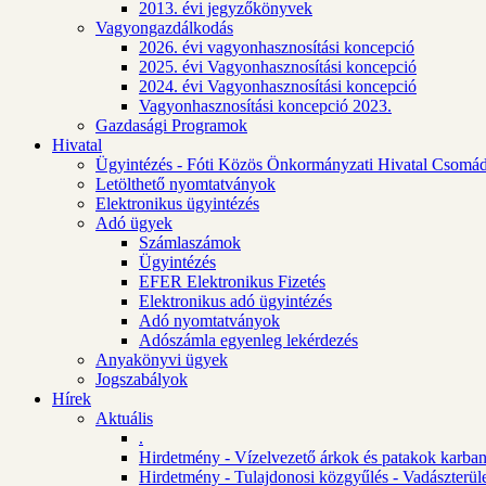
2013. évi jegyzőkönyvek
Vagyongazdálkodás
2026. évi vagyonhasznosítási koncepció
2025. évi Vagyonhasznosítási koncepció
2024. évi Vagyonhasznosítási koncepció
Vagyonhasznosítási koncepció 2023.
Gazdasági Programok
Hivatal
Ügyintézés - Fóti Közös Önkormányzati Hivatal Csomád
Letölthető nyomtatványok
Elektronikus ügyintézés
Adó ügyek
Számlaszámok
Ügyintézés
EFER Elektronikus Fizetés
Elektronikus adó ügyintézés
Adó nyomtatványok
Adószámla egyenleg lekérdezés
Anyakönyvi ügyek
Jogszabályok
Hírek
Aktuális
.
Hirdetmény - Vízelvezető árkok és patakok karban
Hirdetmény - Tulajdonosi közgyűlés - Vadászterül