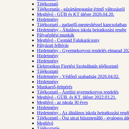
Tájékoztató
Tájékoztatás - gázártámogatást érintő változásról
Meghívó - GÜB és KT ülésre 2026.04.20.
Hirdetmény
Tájékoztató - parlagfű-mentesítéssel kapcsolatban
Hirdetmény - Általános iskola beiratkozási rendje
Pályaépítési munkák
Meghívó - Csomád Falukarácsony
Pályázati felhívás
Hirdetmény - Gyermekorvosi rendelés elmarad 20
Hirdetmény
Hirdetmény
Elektronikus Fizetési Szolgáltatás tájékoztató
Tájékoztató
Hirdetmény - Védőnő szabadság 2026.04.02.
Hirdetmény
Munkaerő-felmérés
Tájékoztató - Áprilisi gyermekorvos rendelés
Meghívó - GÜB. és KT. ülésre 2022.03.21.
Meghívó - az iskola 30 éves
Hirdetmény
Hirdetmény - Az általános iskola beiratkozási ren
Tájékoztató - Ösz utcai búszmegálló - gyalogos át
Meghívó
Tájékoztatás