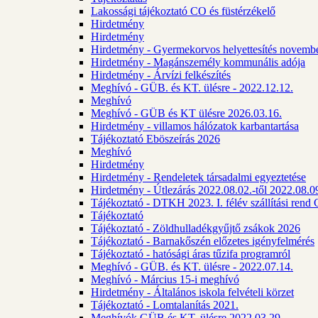
Lakossági tájékoztató CO és füstérzékelő
Hirdetmény
Hirdetmény
Hirdetmény - Gyermekorvos helyettesítés novembe
Hirdetmény - Magánszemély kommunális adója
Hirdetmény - Árvízi felkészítés
Meghívó - GÜB. és KT. ülésre - 2022.12.12.
Meghívó
Meghívó - GÜB és KT ülésre 2026.03.16.
Hirdetmény - villamos hálózatok karbantartása
Tájékoztató Eböszeírás 2026
Meghívó
Hirdetmény
Hirdetmény - Rendeletek társadalmi egyeztetése
Hirdetmény - Útlezárás 2022.08.02.-től 2022.08.09
Tájékoztató - DTKH 2023. I. félév szállítási ren
Tájékoztató
Tájékoztató - Zöldhulladékgyűjtő zsákok 2026
Tájékoztató - Barnakőszén előzetes igényfelmérés
Tájékoztató - hatósági áras tűzifa programról
Meghívó - GÜB. és KT. ülésre - 2022.07.14.
Meghívó - Március 15-i meghívó
Hirdetmény - Általános iskola felvételi körzet
Tájékoztató - Lomtalanítás 2021.
Meghívók GÜB és KT. ülésre 2022.03.29.