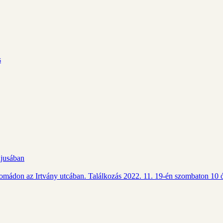
s
ájusában
Csomádon az Irtvány utcában. Találkozás 2022. 11. 19-én szombaton 10 ó