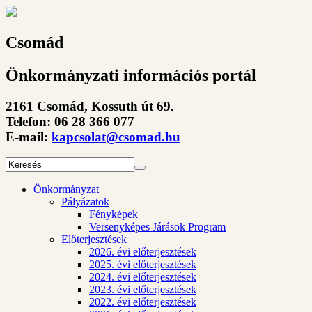
Csomád
Önkormányzati információs portál
2161 Csomád, Kossuth út 69.
Telefon: 06 28 366 077
E-mail:
kapcsolat@csomad.hu
Önkormányzat
Pályázatok
Fényképek
Versenyképes Járások Program
Előterjesztések
2026. évi előterjesztések
2025. évi előterjesztések
2024. évi előterjesztések
2023. évi előterjesztések
2022. évi előterjesztések