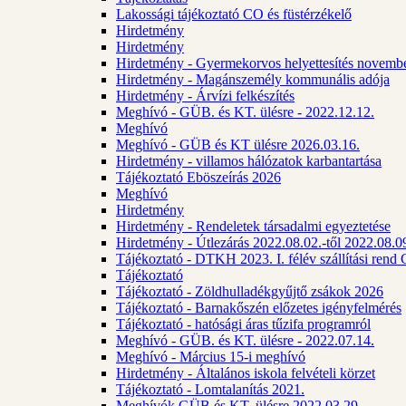
Lakossági tájékoztató CO és füstérzékelő
Hirdetmény
Hirdetmény
Hirdetmény - Gyermekorvos helyettesítés novembe
Hirdetmény - Magánszemély kommunális adója
Hirdetmény - Árvízi felkészítés
Meghívó - GÜB. és KT. ülésre - 2022.12.12.
Meghívó
Meghívó - GÜB és KT ülésre 2026.03.16.
Hirdetmény - villamos hálózatok karbantartása
Tájékoztató Eböszeírás 2026
Meghívó
Hirdetmény
Hirdetmény - Rendeletek társadalmi egyeztetése
Hirdetmény - Útlezárás 2022.08.02.-től 2022.08.09
Tájékoztató - DTKH 2023. I. félév szállítási ren
Tájékoztató
Tájékoztató - Zöldhulladékgyűjtő zsákok 2026
Tájékoztató - Barnakőszén előzetes igényfelmérés
Tájékoztató - hatósági áras tűzifa programról
Meghívó - GÜB. és KT. ülésre - 2022.07.14.
Meghívó - Március 15-i meghívó
Hirdetmény - Általános iskola felvételi körzet
Tájékoztató - Lomtalanítás 2021.
Meghívók GÜB és KT. ülésre 2022.03.29.