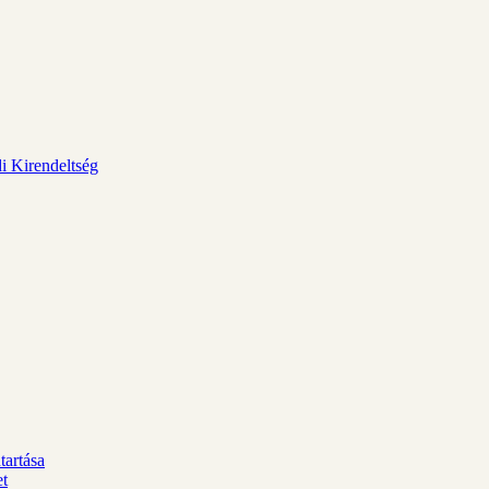
i Kirendeltség
tartása
et