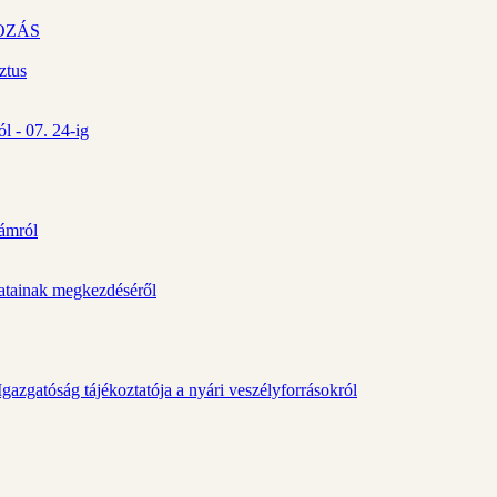
OZÁS
ztus
l - 07. 24-ig
zámról
álatainak megkezdéséről
gazgatóság tájékoztatója a nyári veszélyforrásokról