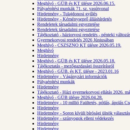
Meghívó - GÜB és KT ülésre 2026.06.15.
Pályaépítési munkák 71. sz. vasútvonal
Hirdetmény - Tulajdonosi gyűlés
Hirdetmény - Kéményseprő álláshírdetés
Rendeletek társadalmi egyeztetése
Rendeletek társadalmi egyeztetése
Tájékoztató - háziorvosi rendelés - pénteki változá
Gyermekorvosi rendelés 2026 Júniusában
Meghívó - CSZSZNO KT ülésre 2026.05.19.
Meghívó
Hirdetmény
Meghívó - GÜB és KT ülésre 2026.05.18.
Tájékoztatás - mezőgazdasági összeírásról
Meghívó - GÜB. és KT. ülésre - 2023.01.16
Hirdetmény - Vágányzári információk
Pályaépítési munkák
Hirdetmény
Tájékoztató - Házi gyermekorvosi ellátás 2026. m
Meghívó - GÜB ülésre 2026.04.28.
Hirdetmény - 10 millió Faültetés, pótlás, ápolás 
Hirdetmény
Hirdetmény - Soron kívüli bírósági ülnök választás
Hirdetmény - szúnyogok elleni védekezés
Hirdetmény
Hirdetmény