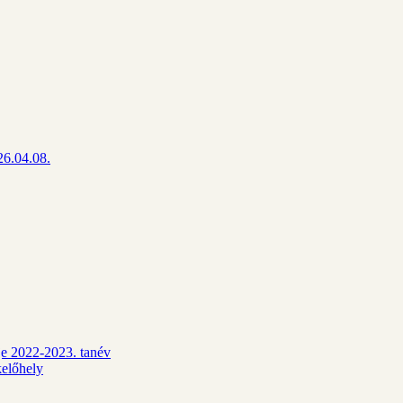
26.04.08.
dje 2022-2023. tanév
kelőhely