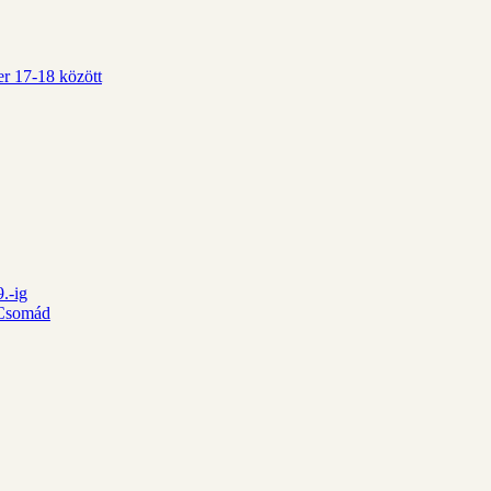
r 17-18 között
.-ig
d Csomád