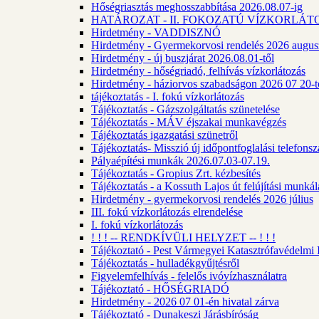
Hőségriasztás meghosszabbítása 2026.08.07-ig
HATÁROZAT - II. FOKOZATÚ VÍZKORLÁT
Hirdetmény - VADDISZNÓ
Hirdetmény - Gyermekorvosi rendelés 2026 augus
Hirdetmény - új buszjárat 2026.08.01-től
Hirdetmény - hőségriadó, felhívás vízkorlátozás
Hirdetmény - háziorvos szabadságon 2026 07 20-tó
tájékoztatás - I. fokú vízkorlátozás
Tájékoztatás - Gázszolgáltatás szünetelése
Tájékoztatás - MÁV éjszakai munkavégzés
Tájékoztatás igazgatási szünetről
Tájékoztatás- Misszió új időpontfoglalási telefons
Pályaépítési munkák 2026.07.03-07.19.
Tájékoztatás - Gropius Zrt. kézbesítés
Tájékoztatás - a Kossuth Lajos út felújítási munk
Hirdetmény - gyermekorvosi rendelés 2026 július
III. fokú vízkorlátozás elrendelése
I. fokú vízkorlátozás
! ! ! -- RENDKÍVÜLI HELYZET -- ! ! !
Tájékoztató - Pest Vármegyei Katasztrófavédelmi I
Tájékoztatás - hulladékgyűjtésről
Figyelemfelhívás - felelős ivóvízhasználatra
Tájékoztató - HŐSÉGRIADÓ
Hirdetmény - 2026 07 01-én hivatal zárva
Tájékoztató - Dunakeszi Járásbíróság