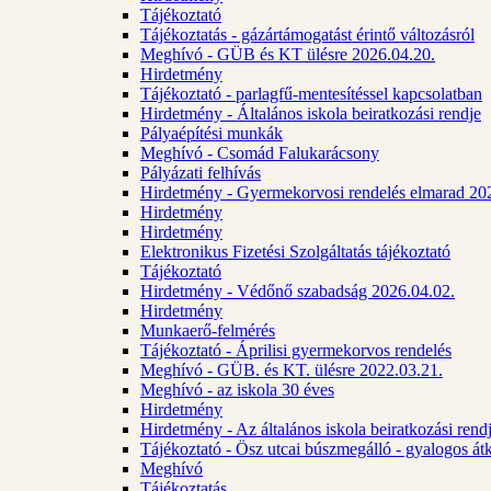
Tájékoztató
Tájékoztatás - gázártámogatást érintő változásról
Meghívó - GÜB és KT ülésre 2026.04.20.
Hirdetmény
Tájékoztató - parlagfű-mentesítéssel kapcsolatban
Hirdetmény - Általános iskola beiratkozási rendje
Pályaépítési munkák
Meghívó - Csomád Falukarácsony
Pályázati felhívás
Hirdetmény - Gyermekorvosi rendelés elmarad 20
Hirdetmény
Hirdetmény
Elektronikus Fizetési Szolgáltatás tájékoztató
Tájékoztató
Hirdetmény - Védőnő szabadság 2026.04.02.
Hirdetmény
Munkaerő-felmérés
Tájékoztató - Áprilisi gyermekorvos rendelés
Meghívó - GÜB. és KT. ülésre 2022.03.21.
Meghívó - az iskola 30 éves
Hirdetmény
Hirdetmény - Az általános iskola beiratkozási ren
Tájékoztató - Ösz utcai búszmegálló - gyalogos át
Meghívó
Tájékoztatás