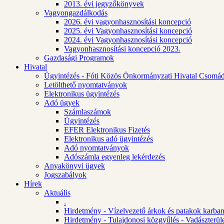
2013. évi jegyzőkönyvek
Vagyongazdálkodás
2026. évi vagyonhasznosítási koncepció
2025. évi Vagyonhasznosítási koncepció
2024. évi Vagyonhasznosítási koncepció
Vagyonhasznosítási koncepció 2023.
Gazdasági Programok
Hivatal
Ügyintézés - Fóti Közös Önkormányzati Hivatal Csomád
Letölthető nyomtatványok
Elektronikus ügyintézés
Adó ügyek
Számlaszámok
Ügyintézés
EFER Elektronikus Fizetés
Elektronikus adó ügyintézés
Adó nyomtatványok
Adószámla egyenleg lekérdezés
Anyakönyvi ügyek
Jogszabályok
Hírek
Aktuális
.
Hirdetmény - Vízelvezető árkok és patakok karban
Hirdetmény - Tulajdonosi közgyűlés - Vadászterül