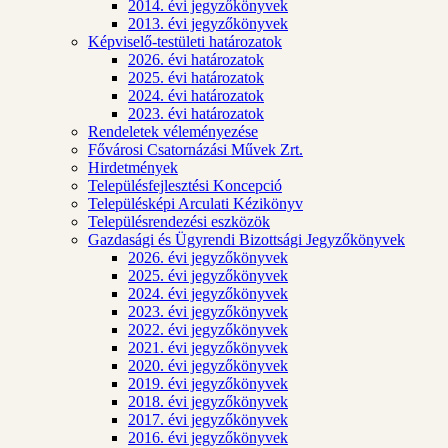
2014. évi jegyzőkönyvek
2013. évi jegyzőkönyvek
Képviselő-testületi határozatok
2026. évi határozatok
2025. évi határozatok
2024. évi határozatok
2023. évi határozatok
Rendeletek véleményezése
Fővárosi Csatornázási Művek Zrt.
Hirdetmények
Településfejlesztési Koncepció
Településképi Arculati Kézikönyv
Településrendezési eszközök
Gazdasági és Ügyrendi Bizottsági Jegyzőkönyvek
2026. évi jegyzőkönyvek
2025. évi jegyzőkönyvek
2024. évi jegyzőkönyvek
2023. évi jegyzőkönyvek
2022. évi jegyzőkönyvek
2021. évi jegyzőkönyvek
2020. évi jegyzőkönyvek
2019. évi jegyzőkönyvek
2018. évi jegyzőkönyvek
2017. évi jegyzőkönyvek
2016. évi jegyzőkönyvek