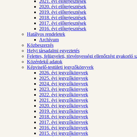
2021. évi előterjesztések
2020. évi előterjesztések
2019. évi előterjesztések
2018. évi előterjesztések
2017. évi előterjesztések
2016. évi előterjesztések
Hatályos rendeletek
Archívum
Közbeszerzés
Helyi társadalmi egyeztetés
Felettes, felügyeleti, törvényességi ellenőrzést gyakorló 
Közérdekű adatok
Képviselő-testületi jegyzőkönyvek
2026. évi jegyzőkönyvek
2025. évi jegyzőkönyvek
2024. évi jegyzőkönyvek
2023. évi jegyzőkönyvek
2022. évi jegyzőkönyvek
2021. évi jegyzőkönyvek
2020. évi jegyzőkönyvek
2019. évi jegyzőkönyvek
2018. évi jegyzőkönyvek
2017. évi jegyzőkönyvek
2016. évi jegyzőkönyvek
2015. évi jegyzőkönyvek