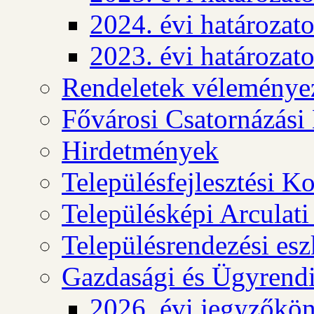
2024. évi határozat
2023. évi határozat
Rendeletek véleménye
Fővárosi Csatornázási
Hirdetmények
Településfejlesztési K
Településképi Arculat
Településrendezési es
Gazdasági és Ügyrendi
2026. évi jegyzőkö