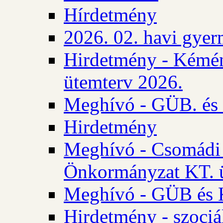
Hírdetmény
2026. 02. havi gyer
Hirdetmény - Kémén
ütemterv 2026.
Meghívó - GÜB. és K
Hirdetmény
Meghívó - Csomádi 
Önkormányzat KT. ü
Meghívó - GÜB és K
Hirdetmény - szociá