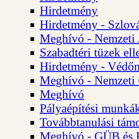
Hirdetmény
Hirdetmény - Szlo
Meghívó - Nemzeti 
Szabadtéri tüzek ell
Hirdetmény - Védőn
Meghívó - Nemzeti 
Meghívó
Pályaépítési munká
Továbbtanulási tám
Meghívó - GÜB és K