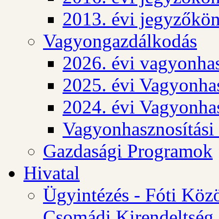
2013. évi jegyzőkö
Vagyongazdálkodás
2026. évi vagyonhas
2025. évi Vagyonhas
2024. évi Vagyonhas
Vagyonhasznosítási
Gazdasági Programok
Hivatal
Ügyintézés - Fóti Köz
Csomádi Kirendeltség