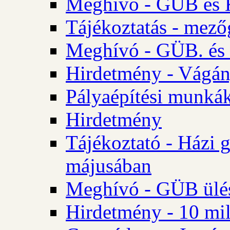
Meghívó - GÜB és K
Tájékoztatás - mező
Meghívó - GÜB. és 
Hirdetmény - Vágán
Pályaépítési munká
Hirdetmény
Tájékoztató - Házi 
májusában
Meghívó - GÜB ülés
Hirdetmény - 10 mill