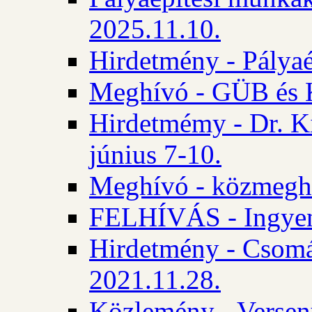
2025.11.10.
Hirdetmény - Pályaé
Meghívó - GÜB és K
Hirdetmémy - Dr. Ki
június 7-10.
Meghívó - közmeghal
FELHÍVÁS - Ingyene
Hirdetmény - Csomád
2021.11.28.
Közlemény - Versen