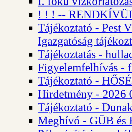
I. fokú vízkorlátozá
! ! ! -- RENDKÍVÜL
Tájékoztató - Pest 
Igazgatóság tájékozt
Tájékoztatás - hulla
Figyelemfelhívás - f
Tájékoztató - HŐ
Hirdetmény - 2026 0
Tájékoztató - Dunak
Meghívó - GÜB és K