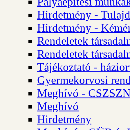
Pályaépítési munkák
Hirdetmény - Tulajd
Hirdetmény - Kémén
Rendeletek társadal
Rendeletek társadal
Tájékoztató - házior
Gyermekorvosi rend
Meghívó - CSZSZNO
Meghívó
Hirdetmény