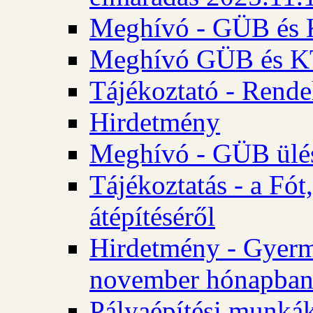
Meghívó - GÜB és K
Meghívó GÜB és KT 
Tájékoztató - Rende
Hirdetmény
Meghívó - GÜB ülés
Tájékoztatás - a Fó
átépítéséről
Hirdetmény - Gyerm
november hónapba
Pályaépítési munkák