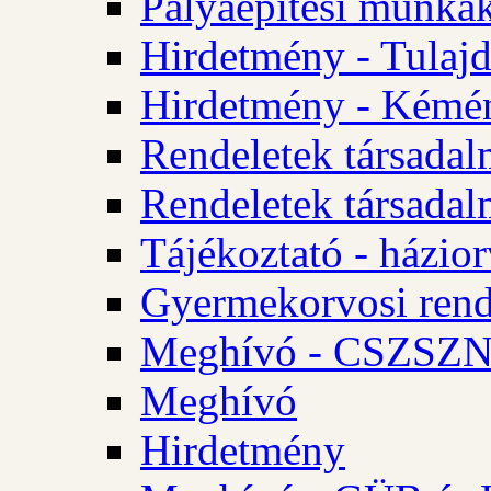
Pályaépítési munkák
Hirdetmény - Tulajd
Hirdetmény - Kémén
Rendeletek társadal
Rendeletek társadal
Tájékoztató - házior
Gyermekorvosi rend
Meghívó - CSZSZNO
Meghívó
Hirdetmény