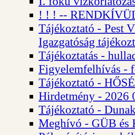
I. fokú vízkorlátozá
! ! ! -- RENDKÍVÜL
Tájékoztató - Pest 
Igazgatóság tájékozt
Tájékoztatás - hulla
Figyelemfelhívás - f
Tájékoztató - HŐ
Hirdetmény - 2026 0
Tájékoztató - Dunak
Meghívó - GÜB és K