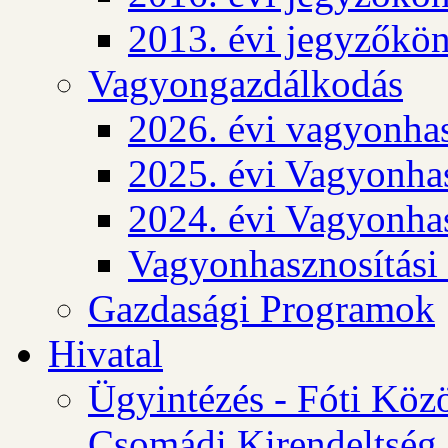
2013. évi jegyzőkö
Vagyongazdálkodás
2026. évi vagyonhas
2025. évi Vagyonhas
2024. évi Vagyonhas
Vagyonhasznosítási
Gazdasági Programok
Hivatal
Ügyintézés - Fóti Köz
Csomádi Kirendeltség