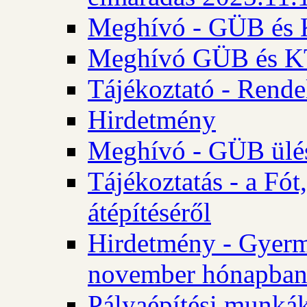
Meghívó - GÜB és K
Meghívó GÜB és KT 
Tájékoztató - Rende
Hirdetmény
Meghívó - GÜB ülés
Tájékoztatás - a Fó
átépítéséről
Hirdetmény - Gyerm
november hónapba
Pályaépítési munkák