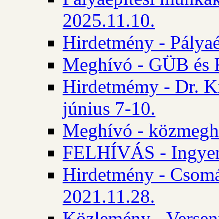
2025.11.10.
Hirdetmény - Pályaé
Meghívó - GÜB és K
Hirdetmémy - Dr. Ki
június 7-10.
Meghívó - közmeghal
FELHÍVÁS - Ingyene
Hirdetmény - Csomád
2021.11.28.
Közlemény - Versen