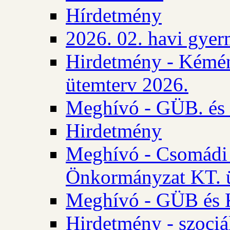
Hírdetmény
2026. 02. havi gyer
Hirdetmény - Kémén
ütemterv 2026.
Meghívó - GÜB. és K
Hirdetmény
Meghívó - Csomádi 
Önkormányzat KT. ü
Meghívó - GÜB és K
Hirdetmény - szociá