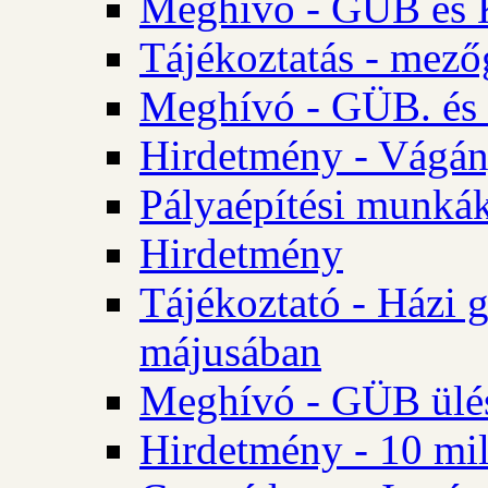
Meghívó - GÜB és K
Tájékoztatás - mező
Meghívó - GÜB. és 
Hirdetmény - Vágán
Pályaépítési munká
Hirdetmény
Tájékoztató - Házi 
májusában
Meghívó - GÜB ülés
Hirdetmény - 10 mill