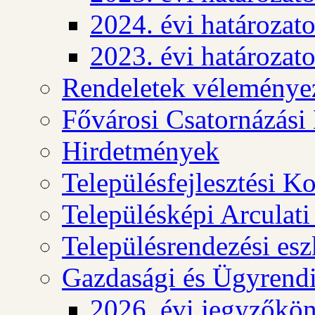
2024. évi határozat
2023. évi határozat
Rendeletek véleménye
Fővárosi Csatornázási
Hirdetmények
Településfejlesztési K
Településképi Arculat
Településrendezési es
Gazdasági és Ügyrendi
2026. évi jegyzőkö