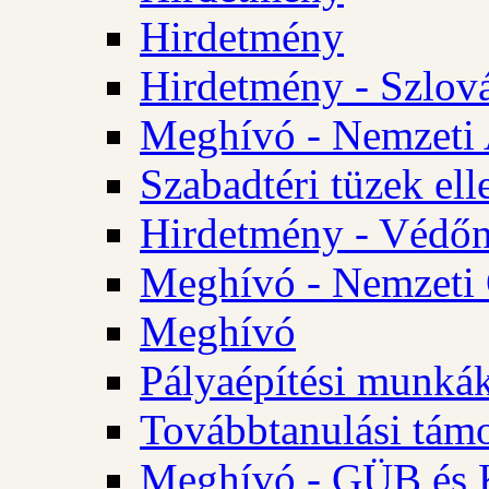
Hirdetmény
Hirdetmény - Szlo
Meghívó - Nemzeti 
Szabadtéri tüzek ell
Hirdetmény - Védőn
Meghívó - Nemzeti 
Meghívó
Pályaépítési munká
Továbbtanulási tám
Meghívó - GÜB és K