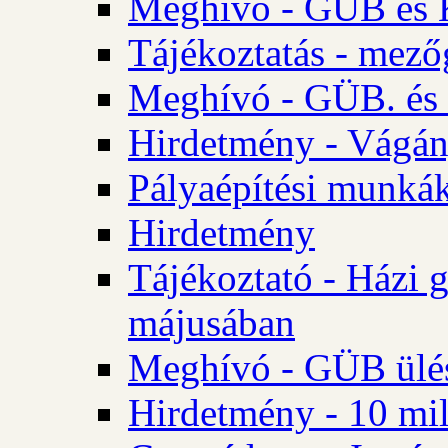
Meghívó - GÜB és K
Tájékoztatás - mező
Meghívó - GÜB. és 
Hirdetmény - Vágán
Pályaépítési munká
Hirdetmény
Tájékoztató - Házi 
májusában
Meghívó - GÜB ülés
Hirdetmény - 10 mill