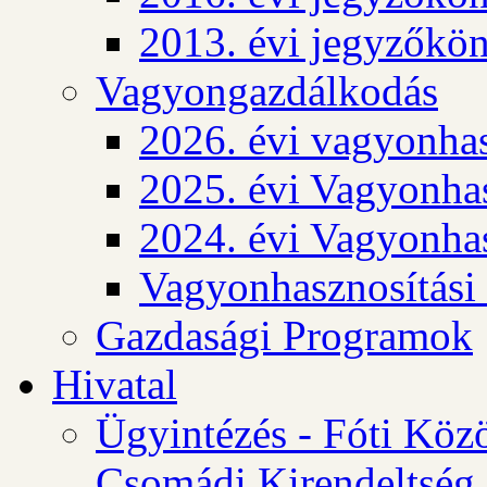
2013. évi jegyzőkö
Vagyongazdálkodás
2026. évi vagyonhas
2025. évi Vagyonhas
2024. évi Vagyonhas
Vagyonhasznosítási
Gazdasági Programok
Hivatal
Ügyintézés - Fóti Köz
Csomádi Kirendeltség