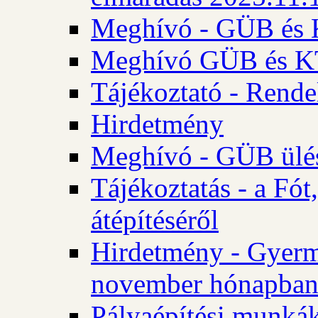
Meghívó - GÜB és K
Meghívó GÜB és KT 
Tájékoztató - Rende
Hirdetmény
Meghívó - GÜB ülés
Tájékoztatás - a Fó
átépítéséről
Hirdetmény - Gyerm
november hónapba
Pályaépítési munkák