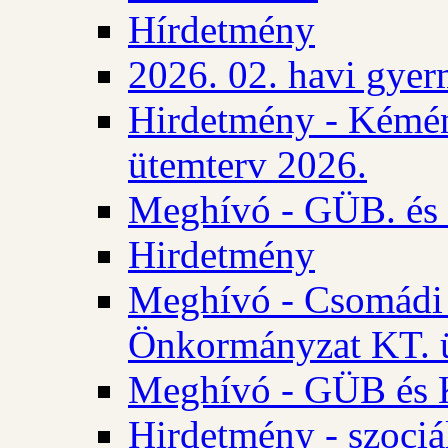
Hírdetmény
2026. 02. havi gyer
Hirdetmény - Kémén
ütemterv 2026.
Meghívó - GÜB. és K
Hirdetmény
Meghívó - Csomádi 
Önkormányzat KT. ü
Meghívó - GÜB és K
Hirdetmény - szociá