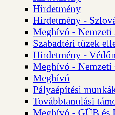
Hirdetmény
Hirdetmény - Szlo
Meghívó - Nemzeti 
Szabadtéri tüzek ell
Hirdetmény - Védőn
Meghívó - Nemzeti 
Meghívó
Pályaépítési munká
Továbbtanulási tám
Meghívó - GÜB és K