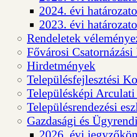
2024. évi határozat
2023. évi határozat
Rendeletek véleménye
Fővárosi Csatornázási
Hirdetmények
Településfejlesztési K
Településképi Arculat
Településrendezési es
Gazdasági és Ügyrendi
2026. évi jegyzőkö