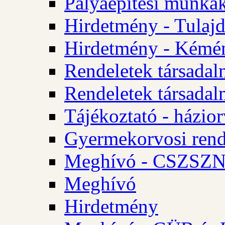
Pályaépítési munkák
Hirdetmény - Tulajd
Hirdetmény - Kémén
Rendeletek társadal
Rendeletek társadal
Tájékoztató - házior
Gyermekorvosi rend
Meghívó - CSZSZNO
Meghívó
Hirdetmény