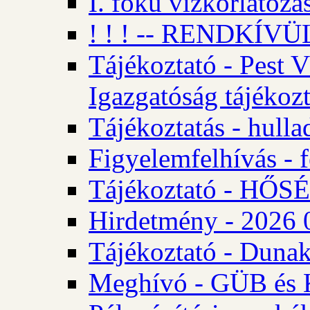
I. fokú vízkorlátozá
! ! ! -- RENDKÍVÜL
Tájékoztató - Pest 
Igazgatóság tájékozt
Tájékoztatás - hulla
Figyelemfelhívás - f
Tájékoztató - HŐ
Hirdetmény - 2026 0
Tájékoztató - Dunak
Meghívó - GÜB és K