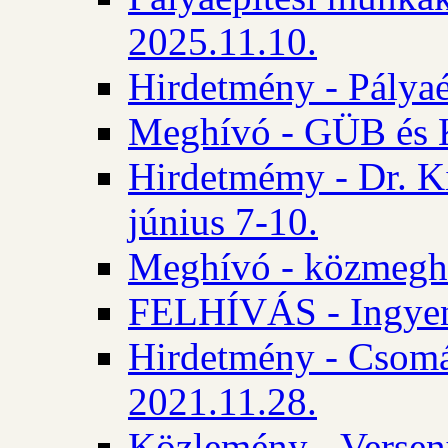
2025.11.10.
Hirdetmény - Pályaé
Meghívó - GÜB és K
Hirdetmémy - Dr. Ki
június 7-10.
Meghívó - közmeghal
FELHÍVÁS - Ingyene
Hirdetmény - Csomád
2021.11.28.
Közlemény - Versen