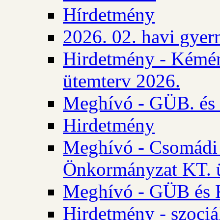
Hírdetmény
2026. 02. havi gyer
Hirdetmény - Kémén
ütemterv 2026.
Meghívó - GÜB. és K
Hirdetmény
Meghívó - Csomádi 
Önkormányzat KT. ü
Meghívó - GÜB és K
Hirdetmény - szociá