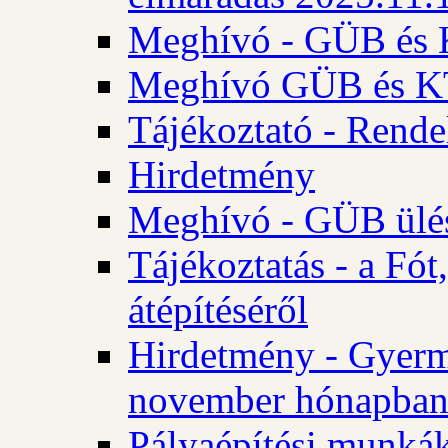
Meghívó - GÜB és K
Meghívó GÜB és KT 
Tájékoztató - Rende
Hirdetmény
Meghívó - GÜB ülés
Tájékoztatás - a Fó
átépítéséről
Hirdetmény - Gyerm
november hónapba
Pályaépítési munkák