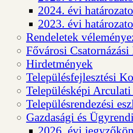
2024. évi határozat
2023. évi határozat
Rendeletek véleménye
Fővárosi Csatornázási
Hirdetmények
Településfejlesztési K
Településképi Arculat
Településrendezési es
Gazdasági és Ügyrendi
2026. évi jegyzőkö