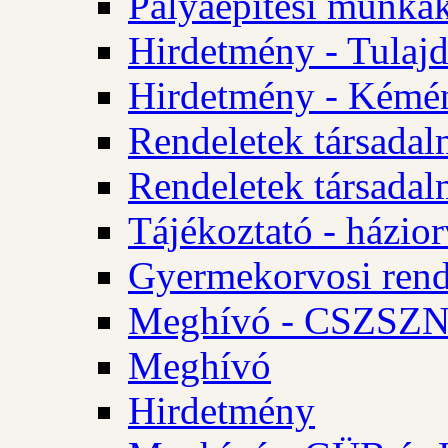
Pályaépítési munkák
Hirdetmény - Tulajd
Hirdetmény - Kémén
Rendeletek társadal
Rendeletek társadal
Tájékoztató - házior
Gyermekorvosi rend
Meghívó - CSZSZNO
Meghívó
Hirdetmény