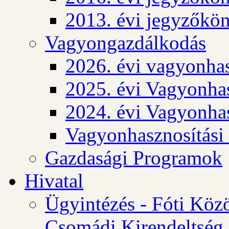
2013. évi jegyzőkö
Vagyongazdálkodás
2026. évi vagyonhas
2025. évi Vagyonhas
2024. évi Vagyonhas
Vagyonhasznosítási
Gazdasági Programok
Hivatal
Ügyintézés - Fóti Köz
Csomádi Kirendeltség