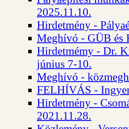
2025.11.10.
Hirdetmény - Pályaé
Meghívó - GÜB és K
Hirdetmémy - Dr. Ki
június 7-10.
Meghívó - közmeghal
FELHÍVÁS - Ingyene
Hirdetmény - Csomád
2021.11.28.
Közlemény - Versen