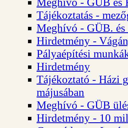
Meghívó - GÜB és K
Tájékoztatás - mező
Meghívó - GÜB. és 
Hirdetmény - Vágán
Pályaépítési munká
Hirdetmény
Tájékoztató - Házi 
májusában
Meghívó - GÜB ülés
Hirdetmény - 10 mill