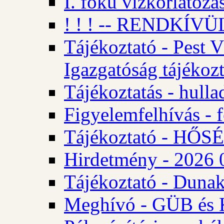
I. fokú vízkorlátozá
! ! ! -- RENDKÍVÜL
Tájékoztató - Pest 
Igazgatóság tájékozt
Tájékoztatás - hulla
Figyelemfelhívás - f
Tájékoztató - HŐ
Hirdetmény - 2026 0
Tájékoztató - Dunak
Meghívó - GÜB és K