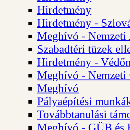
Hirdetmény
Hirdetmény - Szlo
Meghívó - Nemzeti 
Szabadtéri tüzek ell
Hirdetmény - Védőn
Meghívó - Nemzeti 
Meghívó
Pályaépítési munká
Továbbtanulási tám
Meghívó - GÜB és K