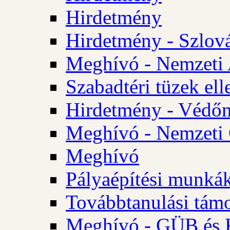
Hirdetmény
Hirdetmény - Szlo
Meghívó - Nemzeti 
Szabadtéri tüzek ell
Hirdetmény - Védőn
Meghívó - Nemzeti 
Meghívó
Pályaépítési munká
Továbbtanulási tám
Meghívó - GÜB és K