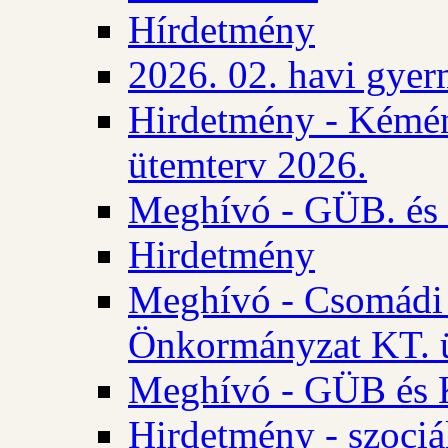
Hírdetmény
2026. 02. havi gyer
Hirdetmény - Kémén
ütemterv 2026.
Meghívó - GÜB. és K
Hirdetmény
Meghívó - Csomádi 
Önkormányzat KT. ü
Meghívó - GÜB és K
Hirdetmény - szociá