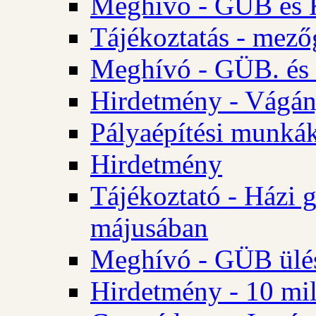
Meghívó - GÜB és K
Tájékoztatás - mező
Meghívó - GÜB. és 
Hirdetmény - Vágán
Pályaépítési munká
Hirdetmény
Tájékoztató - Házi 
májusában
Meghívó - GÜB ülés
Hirdetmény - 10 mill