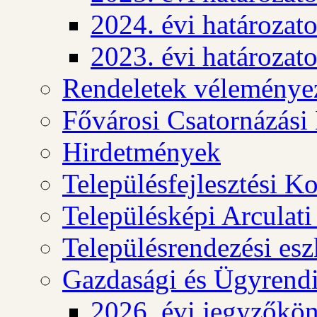
2024. évi határozat
2023. évi határozat
Rendeletek véleménye
Fővárosi Csatornázási
Hirdetmények
Településfejlesztési K
Településképi Arculat
Településrendezési es
Gazdasági és Ügyrendi
2026. évi jegyzőkö