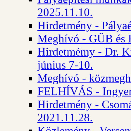
2025.11.10.
Hirdetmény - Pályaé
Meghívó - GÜB és K
Hirdetmémy - Dr. Ki
június 7-10.
Meghívó - közmeghal
FELHÍVÁS - Ingyene
Hirdetmény - Csomád
2021.11.28.
Közlemény - Versen