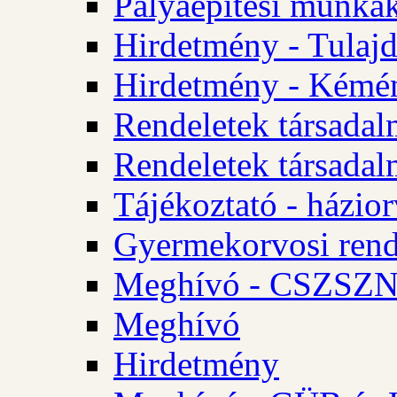
Pályaépítési munkák
Hirdetmény - Tulajd
Hirdetmény - Kémén
Rendeletek társadal
Rendeletek társadal
Tájékoztató - házior
Gyermekorvosi rend
Meghívó - CSZSZNO
Meghívó
Hirdetmény