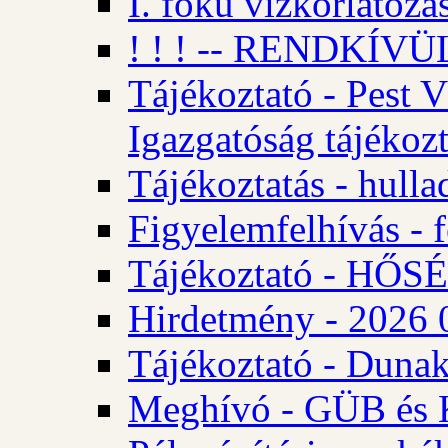
I. fokú vízkorlátozá
! ! ! -- RENDKÍVÜL
Tájékoztató - Pest 
Igazgatóság tájékozt
Tájékoztatás - hulla
Figyelemfelhívás - f
Tájékoztató - HŐ
Hirdetmény - 2026 0
Tájékoztató - Dunak
Meghívó - GÜB és K