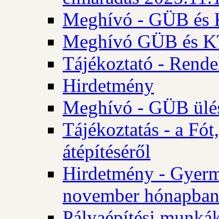
Meghívó - GÜB és K
Meghívó GÜB és KT 
Tájékoztató - Rende
Hirdetmény
Meghívó - GÜB ülés
Tájékoztatás - a Fó
átépítéséről
Hirdetmény - Gyerm
november hónapba
Pályaépítési munkák