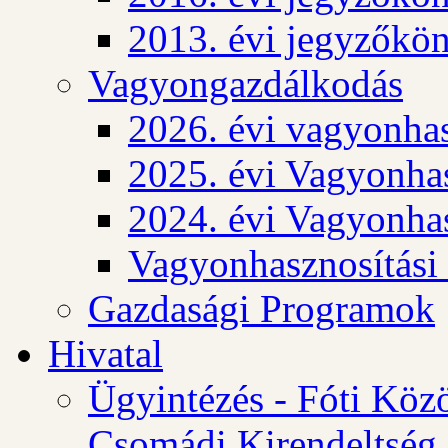
2013. évi jegyzőkö
Vagyongazdálkodás
2026. évi vagyonhas
2025. évi Vagyonhas
2024. évi Vagyonhas
Vagyonhasznosítási
Gazdasági Programok
Hivatal
Ügyintézés - Fóti Köz
Csomádi Kirendeltség