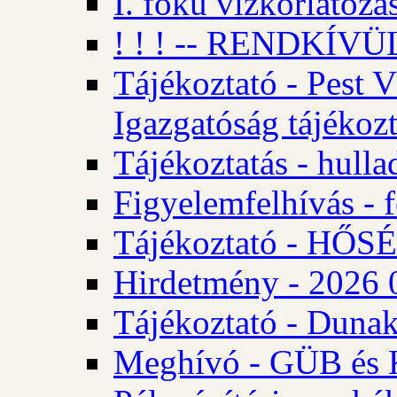
I. fokú vízkorlátozá
! ! ! -- RENDKÍVÜL
Tájékoztató - Pest 
Igazgatóság tájékozt
Tájékoztatás - hulla
Figyelemfelhívás - f
Tájékoztató - HŐ
Hirdetmény - 2026 0
Tájékoztató - Dunak
Meghívó - GÜB és K