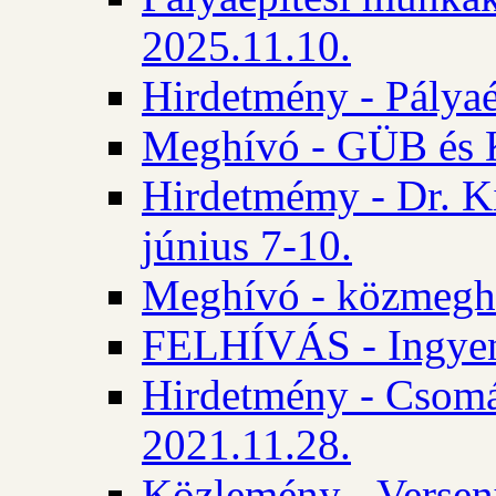
2025.11.10.
Hirdetmény - Pályaé
Meghívó - GÜB és K
Hirdetmémy - Dr. Ki
június 7-10.
Meghívó - közmeghal
FELHÍVÁS - Ingyene
Hirdetmény - Csomád
2021.11.28.
Közlemény - Versen