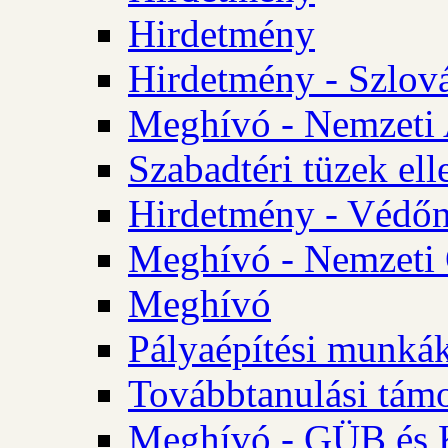
Hirdetmény
Hirdetmény - Szlo
Meghívó - Nemzeti 
Szabadtéri tüzek ell
Hirdetmény - Védőn
Meghívó - Nemzeti 
Meghívó
Pályaépítési munká
Továbbtanulási tám
Meghívó - GÜB és K