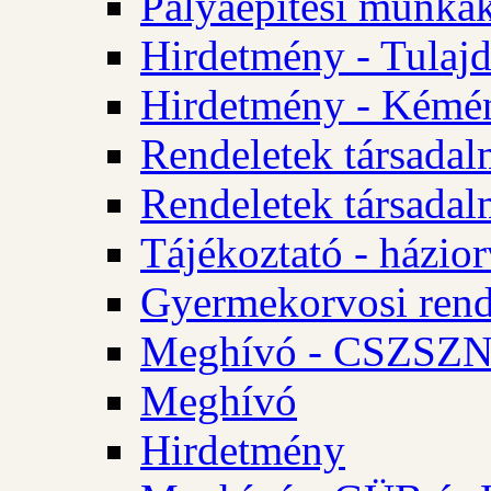
Pályaépítési munkák
Hirdetmény - Tulajd
Hirdetmény - Kémén
Rendeletek társadal
Rendeletek társadal
Tájékoztató - házior
Gyermekorvosi rend
Meghívó - CSZSZNO
Meghívó
Hirdetmény