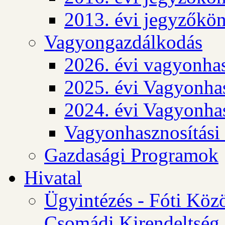
2013. évi jegyzőkö
Vagyongazdálkodás
2026. évi vagyonhas
2025. évi Vagyonhas
2024. évi Vagyonhas
Vagyonhasznosítási
Gazdasági Programok
Hivatal
Ügyintézés - Fóti Köz
Csomádi Kirendeltség