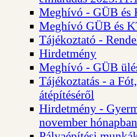
Meghívó - GÜB és K
Meghívó GÜB és KT 
Tájékoztató - Rende
Hirdetmény
Meghívó - GÜB ülés
Tájékoztatás - a Fó
átépítéséről
Hirdetmény - Gyerm
november hónapba
Pályaépítési munkák