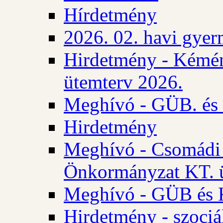
Hírdetmény
2026. 02. havi gyer
Hirdetmény - Kémén
ütemterv 2026.
Meghívó - GÜB. és K
Hirdetmény
Meghívó - Csomádi 
Önkormányzat KT. ü
Meghívó - GÜB és K
Hirdetmény - szociá