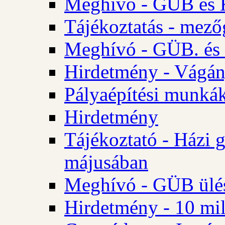
Meghívó - GÜB és K
Tájékoztatás - mező
Meghívó - GÜB. és 
Hirdetmény - Vágán
Pályaépítési munká
Hirdetmény
Tájékoztató - Házi 
májusában
Meghívó - GÜB ülés
Hirdetmény - 10 mill