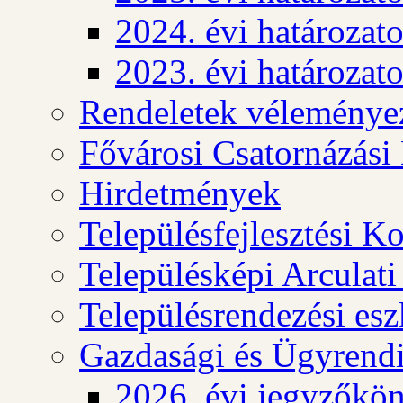
2024. évi határozat
2023. évi határozat
Rendeletek véleménye
Fővárosi Csatornázási
Hirdetmények
Településfejlesztési K
Településképi Arculat
Településrendezési es
Gazdasági és Ügyrendi
2026. évi jegyzőkö