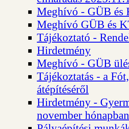
Meghívó - GÜB és K
Meghívó GÜB és KT 
Tájékoztató - Rende
Hirdetmény
Meghívó - GÜB ülés
Tájékoztatás - a Fó
átépítéséről
Hirdetmény - Gyerm
november hónapba
Pályaépítési munkák