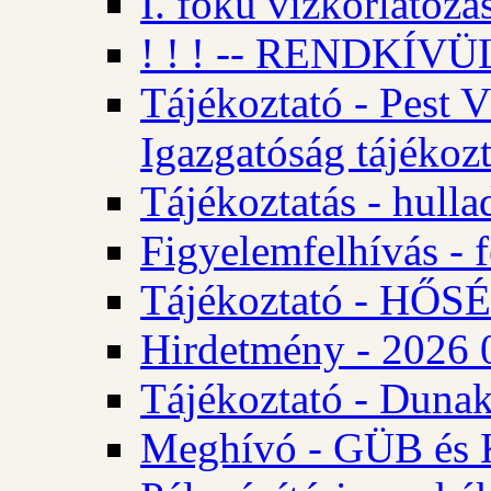
I. fokú vízkorlátozá
! ! ! -- RENDKÍVÜL
Tájékoztató - Pest 
Igazgatóság tájékozt
Tájékoztatás - hulla
Figyelemfelhívás - f
Tájékoztató - HŐ
Hirdetmény - 2026 0
Tájékoztató - Dunak
Meghívó - GÜB és K