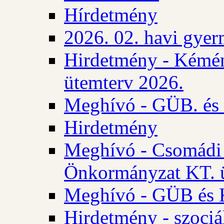
Hírdetmény
2026. 02. havi gyer
Hirdetmény - Kémén
ütemterv 2026.
Meghívó - GÜB. és K
Hirdetmény
Meghívó - Csomádi 
Önkormányzat KT. ü
Meghívó - GÜB és K
Hirdetmény - szociá