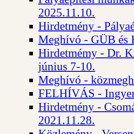
2025.11.10.
Hirdetmény - Pályaé
Meghívó - GÜB és K
Hirdetmémy - Dr. Ki
június 7-10.
Meghívó - közmeghal
FELHÍVÁS - Ingyene
Hirdetmény - Csomád
2021.11.28.
Közlemény - Versen