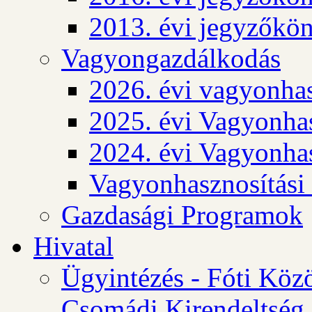
2013. évi jegyzőkö
Vagyongazdálkodás
2026. évi vagyonhas
2025. évi Vagyonhas
2024. évi Vagyonhas
Vagyonhasznosítási
Gazdasági Programok
Hivatal
Ügyintézés - Fóti Köz
Csomádi Kirendeltség