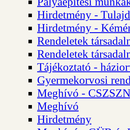
Pályaépítési munkák
Hirdetmény - Tulajd
Hirdetmény - Kémén
Rendeletek társadal
Rendeletek társadal
Tájékoztató - házior
Gyermekorvosi rend
Meghívó - CSZSZNO
Meghívó
Hirdetmény