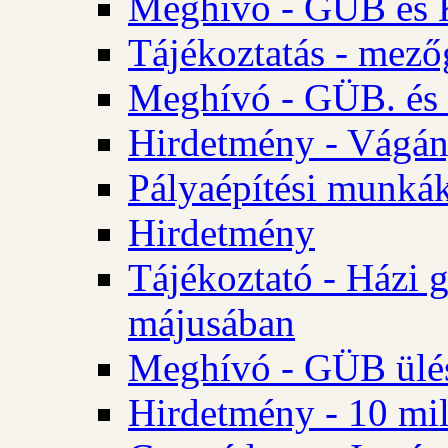
Meghívó - GÜB és K
Tájékoztatás - mező
Meghívó - GÜB. és 
Hirdetmény - Vágán
Pályaépítési munká
Hirdetmény
Tájékoztató - Házi 
májusában
Meghívó - GÜB ülés
Hirdetmény - 10 mill