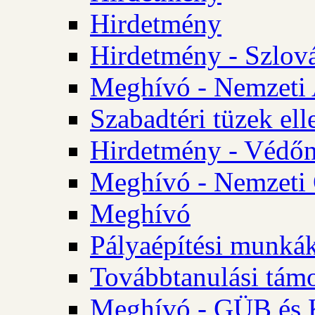
Hirdetmény
Hirdetmény - Szlo
Meghívó - Nemzeti 
Szabadtéri tüzek ell
Hirdetmény - Védőn
Meghívó - Nemzeti 
Meghívó
Pályaépítési munká
Továbbtanulási tám
Meghívó - GÜB és K