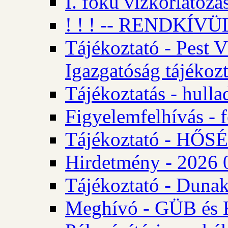
I. fokú vízkorlátozá
! ! ! -- RENDKÍVÜL
Tájékoztató - Pest 
Igazgatóság tájékozt
Tájékoztatás - hulla
Figyelemfelhívás - f
Tájékoztató - HŐ
Hirdetmény - 2026 0
Tájékoztató - Dunak
Meghívó - GÜB és K