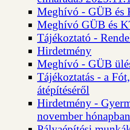
Meghívó - GÜB és K
Meghívó GÜB és KT 
Tájékoztató - Rende
Hirdetmény
Meghívó - GÜB ülés
Tájékoztatás - a Fó
átépítéséről
Hirdetmény - Gyerm
november hónapba
Pályaépítési munkák