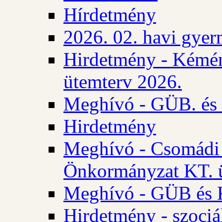
Hírdetmény
2026. 02. havi gyer
Hirdetmény - Kémén
ütemterv 2026.
Meghívó - GÜB. és K
Hirdetmény
Meghívó - Csomádi 
Önkormányzat KT. ü
Meghívó - GÜB és K
Hirdetmény - szociá