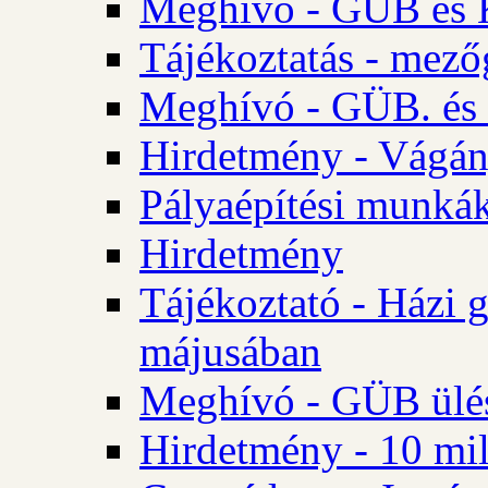
Meghívó - GÜB és K
Tájékoztatás - mező
Meghívó - GÜB. és 
Hirdetmény - Vágán
Pályaépítési munká
Hirdetmény
Tájékoztató - Házi 
májusában
Meghívó - GÜB ülés
Hirdetmény - 10 mill