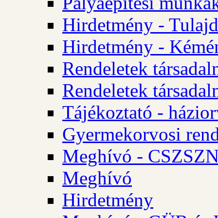
Pályaépítési munkák
Hirdetmény - Tulajd
Hirdetmény - Kémén
Rendeletek társadal
Rendeletek társadal
Tájékoztató - házior
Gyermekorvosi rend
Meghívó - CSZSZNO
Meghívó
Hirdetmény