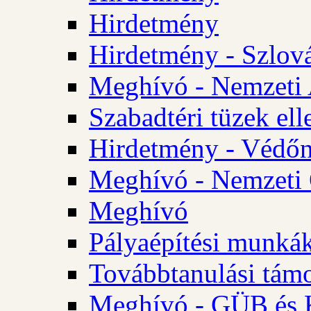
Hirdetmény
Hirdetmény - Szlo
Meghívó - Nemzeti 
Szabadtéri tüzek ell
Hirdetmény - Védőn
Meghívó - Nemzeti 
Meghívó
Pályaépítési munká
Továbbtanulási tám
Meghívó - GÜB és K