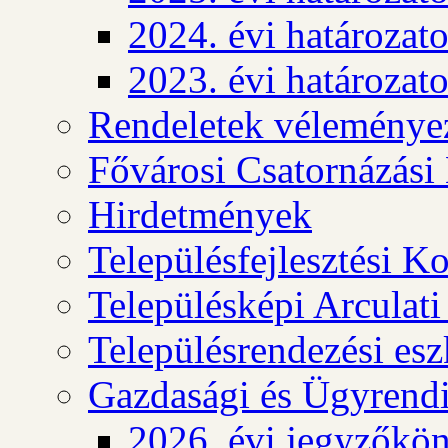
2024. évi határozat
2023. évi határozat
Rendeletek véleménye
Fővárosi Csatornázási
Hirdetmények
Településfejlesztési K
Településképi Arculat
Településrendezési es
Gazdasági és Ügyrendi
2026. évi jegyzőkö