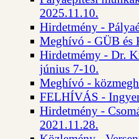
2025.11.10.
Hirdetmény - Pályaé
Meghívó - GÜB és K
Hirdetmémy - Dr. Ki
június 7-10.
Meghívó - közmeghal
FELHÍVÁS - Ingyene
Hirdetmény - Csomád
2021.11.28.
Közlemény - Versen