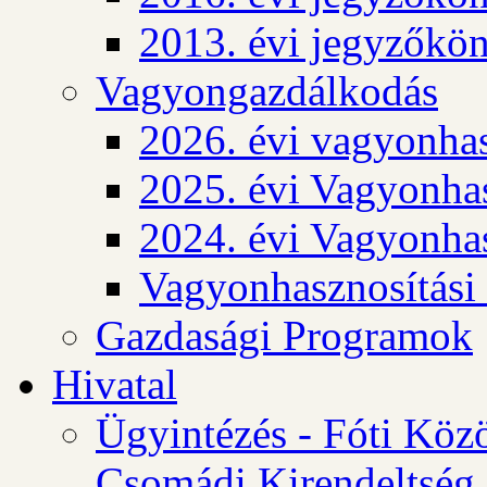
2013. évi jegyzőkö
Vagyongazdálkodás
2026. évi vagyonhas
2025. évi Vagyonhas
2024. évi Vagyonhas
Vagyonhasznosítási
Gazdasági Programok
Hivatal
Ügyintézés - Fóti Köz
Csomádi Kirendeltség