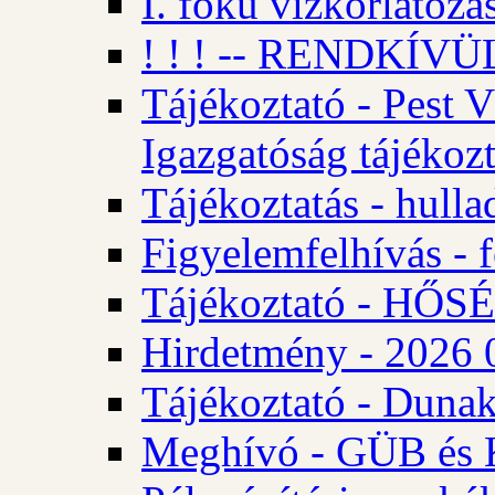
I. fokú vízkorlátozá
! ! ! -- RENDKÍVÜL
Tájékoztató - Pest 
Igazgatóság tájékozt
Tájékoztatás - hulla
Figyelemfelhívás - f
Tájékoztató - HŐ
Hirdetmény - 2026 0
Tájékoztató - Dunak
Meghívó - GÜB és K