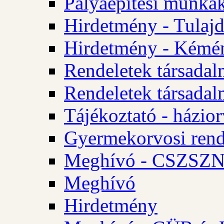
Pályaépítési munkák
Hirdetmény - Tulajd
Hirdetmény - Kémén
Rendeletek társadal
Rendeletek társadal
Tájékoztató - házior
Gyermekorvosi rend
Meghívó - CSZSZNO
Meghívó
Hirdetmény