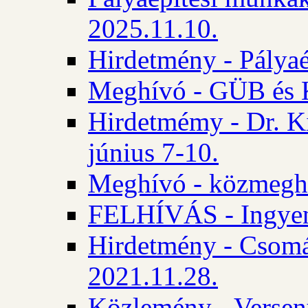
2025.11.10.
Hirdetmény - Pályaé
Meghívó - GÜB és K
Hirdetmémy - Dr. Ki
június 7-10.
Meghívó - közmeghal
FELHÍVÁS - Ingyene
Hirdetmény - Csomád
2021.11.28.
Közlemény - Versen