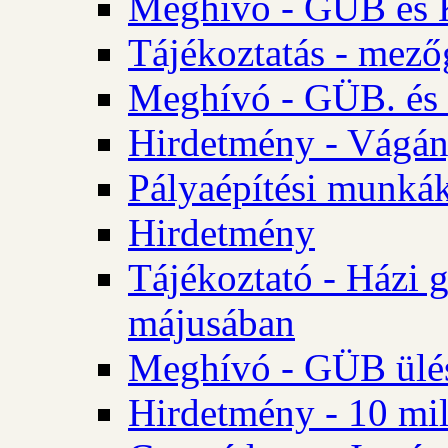
Meghívó - GÜB és K
Tájékoztatás - mező
Meghívó - GÜB. és 
Hirdetmény - Vágán
Pályaépítési munká
Hirdetmény
Tájékoztató - Házi 
májusában
Meghívó - GÜB ülés
Hirdetmény - 10 mill