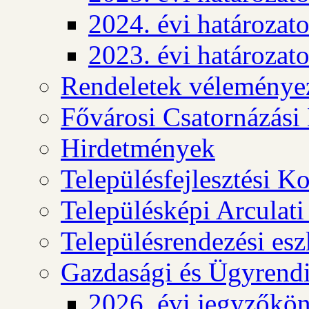
2024. évi határozat
2023. évi határozat
Rendeletek véleménye
Fővárosi Csatornázási
Hirdetmények
Településfejlesztési K
Településképi Arculat
Településrendezési es
Gazdasági és Ügyrendi
2026. évi jegyzőkö