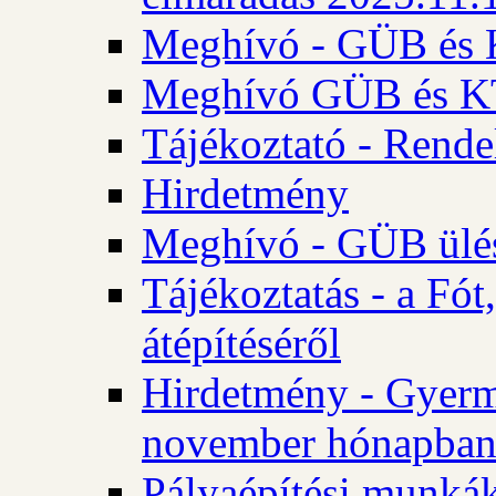
Meghívó - GÜB és K
Meghívó GÜB és KT 
Tájékoztató - Rende
Hirdetmény
Meghívó - GÜB ülés
Tájékoztatás - a Fó
átépítéséről
Hirdetmény - Gyerm
november hónapba
Pályaépítési munkák