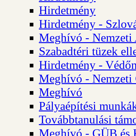
Hirdetmény
Hirdetmény - Szlo
Meghívó - Nemzeti 
Szabadtéri tüzek ell
Hirdetmény - Védőn
Meghívó - Nemzeti 
Meghívó
Pályaépítési munká
Továbbtanulási tám
Meghívó - GÜB és K