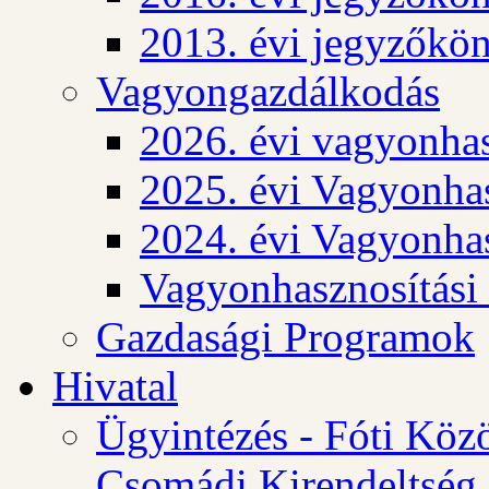
2013. évi jegyzőkö
Vagyongazdálkodás
2026. évi vagyonhas
2025. évi Vagyonhas
2024. évi Vagyonhas
Vagyonhasznosítási
Gazdasági Programok
Hivatal
Ügyintézés - Fóti Köz
Csomádi Kirendeltség