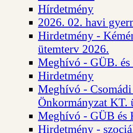
Hírdetmény
2026. 02. havi gyer
Hirdetmény - Kémén
ütemterv 2026.
Meghívó - GÜB. és K
Hirdetmény
Meghívó - Csomádi 
Önkormányzat KT. ü
Meghívó - GÜB és K
Hirdetmény - szociá