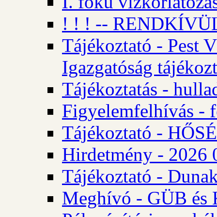
I. fokú vízkorlátozá
! ! ! -- RENDKÍVÜL
Tájékoztató - Pest 
Igazgatóság tájékozt
Tájékoztatás - hulla
Figyelemfelhívás - f
Tájékoztató - HŐ
Hirdetmény - 2026 0
Tájékoztató - Dunak
Meghívó - GÜB és K