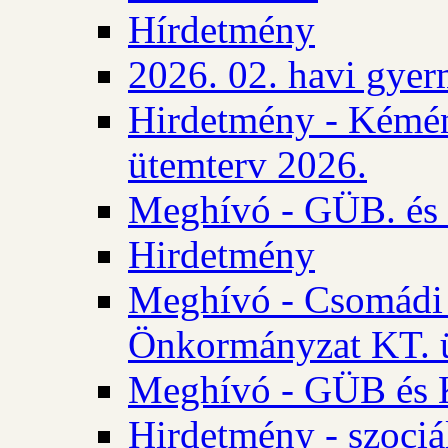
Hírdetmény
2026. 02. havi gyer
Hirdetmény - Kémén
ütemterv 2026.
Meghívó - GÜB. és K
Hirdetmény
Meghívó - Csomádi 
Önkormányzat KT. ü
Meghívó - GÜB és K
Hirdetmény - szociá