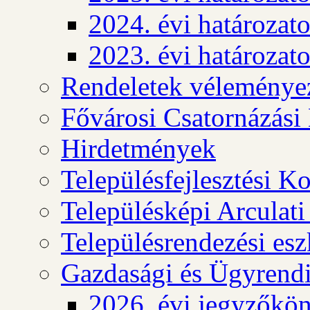
2024. évi határozat
2023. évi határozat
Rendeletek véleménye
Fővárosi Csatornázási
Hirdetmények
Településfejlesztési K
Településképi Arculat
Településrendezési es
Gazdasági és Ügyrendi
2026. évi jegyzőkö