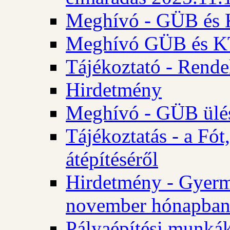
Meghívó - GÜB és K
Meghívó GÜB és KT 
Tájékoztató - Rende
Hirdetmény
Meghívó - GÜB ülés
Tájékoztatás - a Fó
átépítéséről
Hirdetmény - Gyerm
november hónapba
Pályaépítési munkák