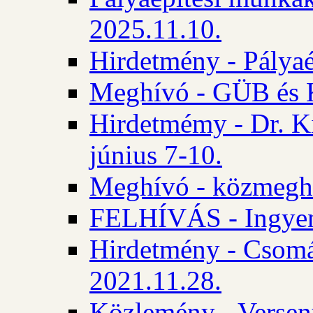
2025.11.10.
Hirdetmény - Pályaé
Meghívó - GÜB és K
Hirdetmémy - Dr. Ki
június 7-10.
Meghívó - közmeghal
FELHÍVÁS - Ingyene
Hirdetmény - Csomád
2021.11.28.
Közlemény - Versen