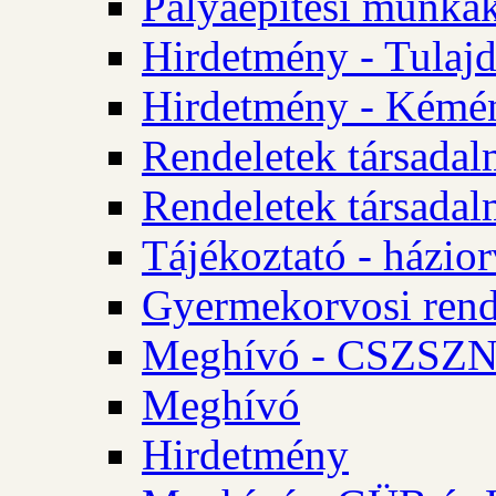
Pályaépítési munkák
Hirdetmény - Tulajd
Hirdetmény - Kémén
Rendeletek társadal
Rendeletek társadal
Tájékoztató - házior
Gyermekorvosi rend
Meghívó - CSZSZNO
Meghívó
Hirdetmény