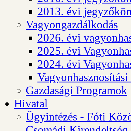
2013. évi jegyzőkö
Vagyongazdálkodás
2026. évi vagyonhas
2025. évi Vagyonhas
2024. évi Vagyonhas
Vagyonhasznosítási
Gazdasági Programok
Hivatal
Ügyintézés - Fóti Köz
Csomádi Kirendeltség