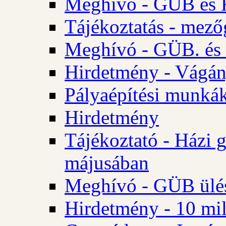
Meghívó - GÜB és K
Tájékoztatás - mező
Meghívó - GÜB. és 
Hirdetmény - Vágán
Pályaépítési munká
Hirdetmény
Tájékoztató - Házi 
májusában
Meghívó - GÜB ülés
Hirdetmény - 10 mill