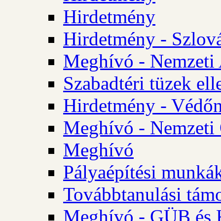
Hirdetmény
Hirdetmény - Szlo
Meghívó - Nemzeti 
Szabadtéri tüzek ell
Hirdetmény - Védőn
Meghívó - Nemzeti 
Meghívó
Pályaépítési munká
Továbbtanulási tám
Meghívó - GÜB és K