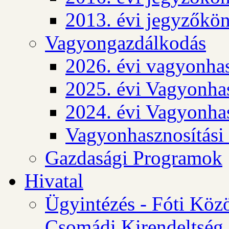
2013. évi jegyzőkö
Vagyongazdálkodás
2026. évi vagyonhas
2025. évi Vagyonhas
2024. évi Vagyonhas
Vagyonhasznosítási
Gazdasági Programok
Hivatal
Ügyintézés - Fóti Köz
Csomádi Kirendeltség