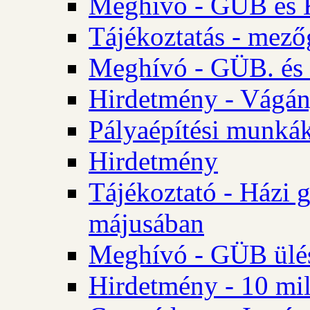
Meghívó - GÜB és K
Tájékoztatás - mező
Meghívó - GÜB. és 
Hirdetmény - Vágán
Pályaépítési munká
Hirdetmény
Tájékoztató - Házi 
májusában
Meghívó - GÜB ülés
Hirdetmény - 10 mill