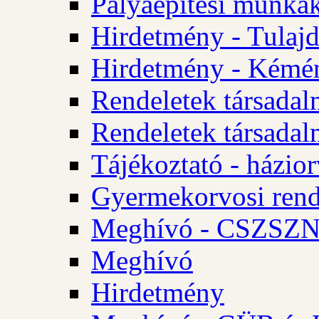
Pályaépítési munkák
Hirdetmény - Tulajd
Hirdetmény - Kémén
Rendeletek társadal
Rendeletek társadal
Tájékoztató - házior
Gyermekorvosi rend
Meghívó - CSZSZNO
Meghívó
Hirdetmény