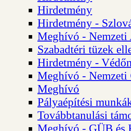
Hirdetmény
Hirdetmény - Szlo
Meghívó - Nemzeti 
Szabadtéri tüzek ell
Hirdetmény - Védőn
Meghívó - Nemzeti 
Meghívó
Pályaépítési munká
Továbbtanulási tám
Meghívó - GÜB és K