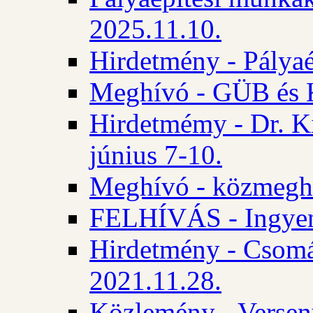
2025.11.10.
Hirdetmény - Pályaé
Meghívó - GÜB és K
Hirdetmémy - Dr. Ki
június 7-10.
Meghívó - közmeghal
FELHÍVÁS - Ingyene
Hirdetmény - Csomád
2021.11.28.
Közlemény - Versen