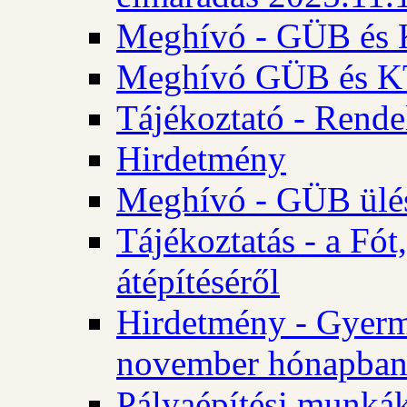
Meghívó - GÜB és K
Meghívó GÜB és KT 
Tájékoztató - Rende
Hirdetmény
Meghívó - GÜB ülés
Tájékoztatás - a Fó
átépítéséről
Hirdetmény - Gyerm
november hónapba
Pályaépítési munkák