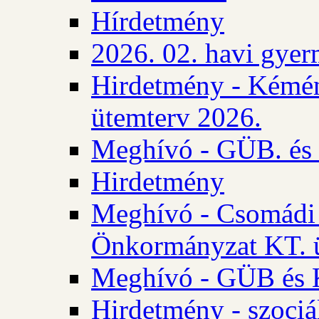
Hírdetmény
2026. 02. havi gyer
Hirdetmény - Kémén
ütemterv 2026.
Meghívó - GÜB. és K
Hirdetmény
Meghívó - Csomádi 
Önkormányzat KT. ü
Meghívó - GÜB és K
Hirdetmény - szociá