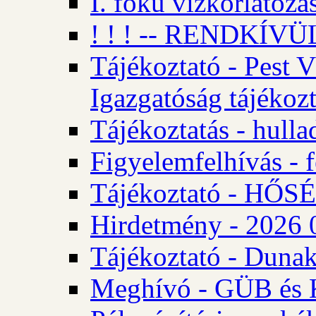
I. fokú vízkorlátozá
! ! ! -- RENDKÍVÜL
Tájékoztató - Pest 
Igazgatóság tájékozt
Tájékoztatás - hulla
Figyelemfelhívás - f
Tájékoztató - HŐ
Hirdetmény - 2026 0
Tájékoztató - Dunak
Meghívó - GÜB és K