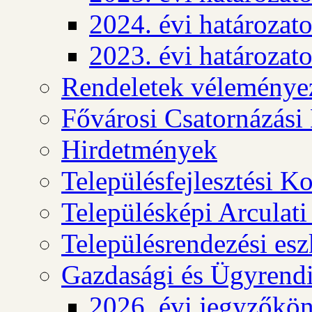
2024. évi határozat
2023. évi határozat
Rendeletek véleménye
Fővárosi Csatornázási
Hirdetmények
Településfejlesztési K
Településképi Arculat
Településrendezési es
Gazdasági és Ügyrendi
2026. évi jegyzőkö