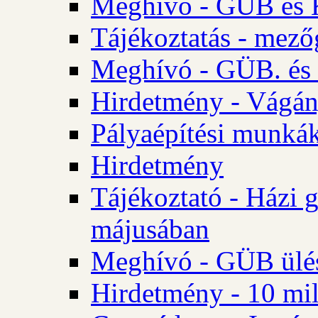
Meghívó - GÜB és K
Tájékoztatás - mező
Meghívó - GÜB. és 
Hirdetmény - Vágán
Pályaépítési munká
Hirdetmény
Tájékoztató - Házi 
májusában
Meghívó - GÜB ülés
Hirdetmény - 10 mill