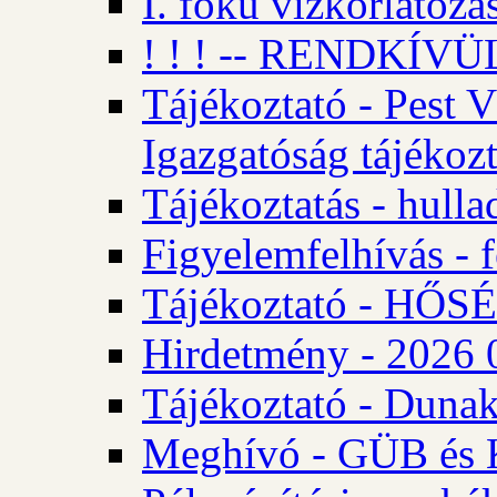
I. fokú vízkorlátozá
! ! ! -- RENDKÍVÜL
Tájékoztató - Pest 
Igazgatóság tájékozt
Tájékoztatás - hulla
Figyelemfelhívás - f
Tájékoztató - HŐ
Hirdetmény - 2026 0
Tájékoztató - Dunak
Meghívó - GÜB és K