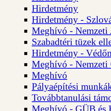
Hirdetmény
Hirdetmény - Szlo
Meghívó - Nemzeti 
Szabadtéri tüzek ell
Hirdetmény - Védőn
Meghívó - Nemzeti 
Meghívó
Pályaépítési munká
Továbbtanulási tám
Meghívó - GÜB és K