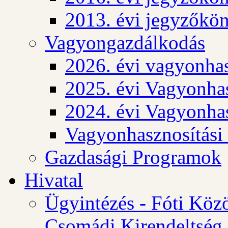
2013. évi jegyzőkö
Vagyongazdálkodás
2026. évi vagyonhas
2025. évi Vagyonhas
2024. évi Vagyonhas
Vagyonhasznosítási
Gazdasági Programok
Hivatal
Ügyintézés - Fóti Köz
Csomádi Kirendeltség