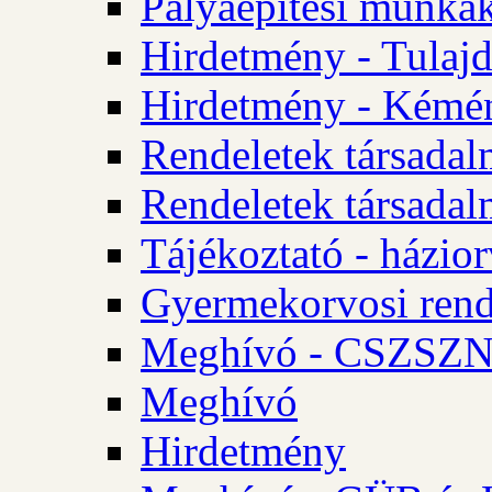
Pályaépítési munkák
Hirdetmény - Tulajd
Hirdetmény - Kémén
Rendeletek társadal
Rendeletek társadal
Tájékoztató - házior
Gyermekorvosi rend
Meghívó - CSZSZNO
Meghívó
Hirdetmény