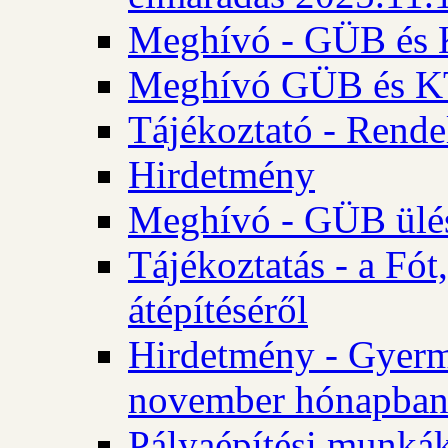
Meghívó - GÜB és K
Meghívó GÜB és KT 
Tájékoztató - Rende
Hirdetmény
Meghívó - GÜB ülés
Tájékoztatás - a Fó
átépítéséről
Hirdetmény - Gyerm
november hónapba
Pályaépítési munkák