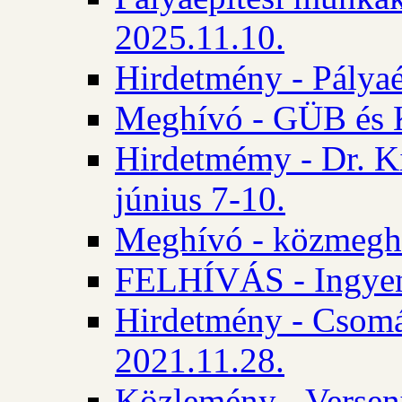
2025.11.10.
Hirdetmény - Pályaé
Meghívó - GÜB és K
Hirdetmémy - Dr. Ki
június 7-10.
Meghívó - közmeghal
FELHÍVÁS - Ingyene
Hirdetmény - Csomád
2021.11.28.
Közlemény - Versen