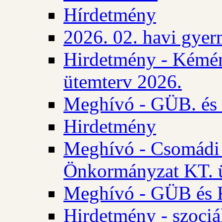
Hírdetmény
2026. 02. havi gyer
Hirdetmény - Kémén
ütemterv 2026.
Meghívó - GÜB. és K
Hirdetmény
Meghívó - Csomádi 
Önkormányzat KT. ü
Meghívó - GÜB és K
Hirdetmény - szociá