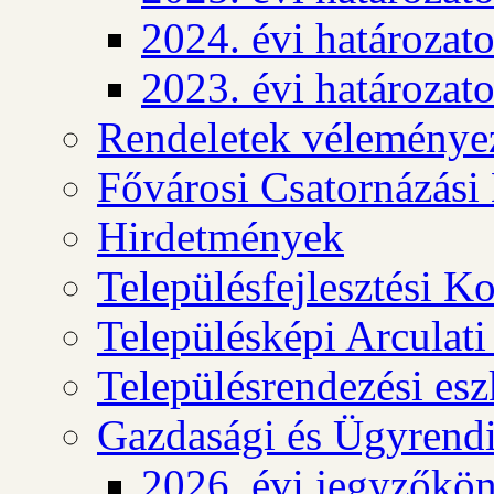
2024. évi határozat
2023. évi határozat
Rendeletek véleménye
Fővárosi Csatornázási
Hirdetmények
Településfejlesztési K
Településképi Arculat
Településrendezési es
Gazdasági és Ügyrendi
2026. évi jegyzőkö