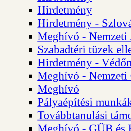
Hirdetmény
Hirdetmény - Szlo
Meghívó - Nemzeti 
Szabadtéri tüzek ell
Hirdetmény - Védőn
Meghívó - Nemzeti 
Meghívó
Pályaépítési munká
Továbbtanulási tám
Meghívó - GÜB és K