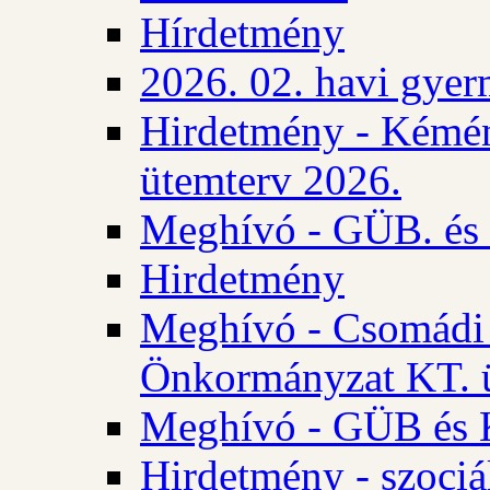
Hírdetmény
2026. 02. havi gyer
Hirdetmény - Kémén
ütemterv 2026.
Meghívó - GÜB. és K
Hirdetmény
Meghívó - Csomádi 
Önkormányzat KT. ü
Meghívó - GÜB és K
Hirdetmény - szociá