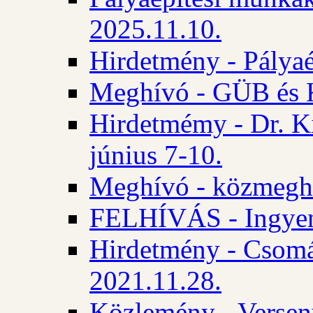
2025.11.10.
Hirdetmény - Pályaé
Meghívó - GÜB és K
Hirdetmémy - Dr. Ki
június 7-10.
Meghívó - közmeghal
FELHÍVÁS - Ingyene
Hirdetmény - Csomád
2021.11.28.
Közlemény - Versen