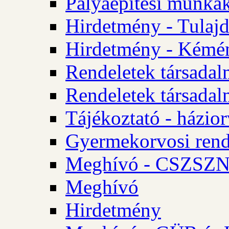
Pályaépítési munkák
Hirdetmény - Tulajd
Hirdetmény - Kémén
Rendeletek társadal
Rendeletek társadal
Tájékoztató - házior
Gyermekorvosi rend
Meghívó - CSZSZNO
Meghívó
Hirdetmény