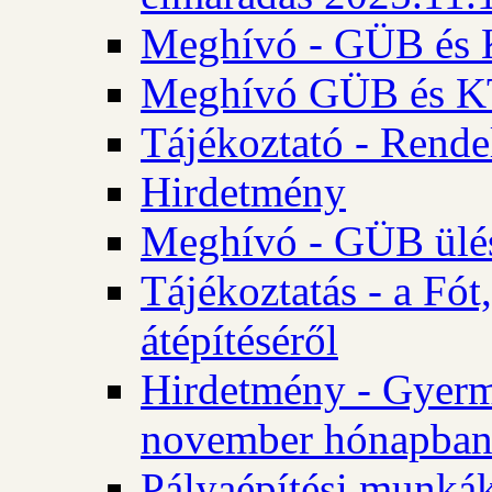
Meghívó - GÜB és K
Meghívó GÜB és KT 
Tájékoztató - Rende
Hirdetmény
Meghívó - GÜB ülés
Tájékoztatás - a Fó
átépítéséről
Hirdetmény - Gyerm
november hónapba
Pályaépítési munkák