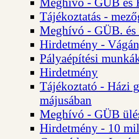
Meghívó - GÜB és K
Tájékoztatás - mező
Meghívó - GÜB. és 
Hirdetmény - Vágán
Pályaépítési munká
Hirdetmény
Tájékoztató - Házi 
májusában
Meghívó - GÜB ülés
Hirdetmény - 10 mill