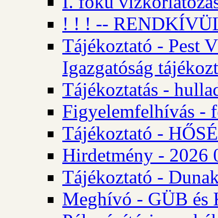
I. fokú vízkorlátozá
! ! ! -- RENDKÍVÜL
Tájékoztató - Pest 
Igazgatóság tájékozt
Tájékoztatás - hulla
Figyelemfelhívás - f
Tájékoztató - HŐ
Hirdetmény - 2026 0
Tájékoztató - Dunak
Meghívó - GÜB és K