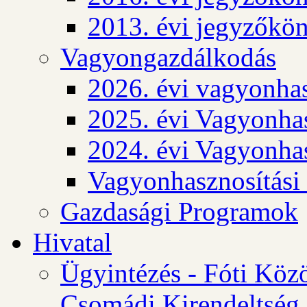
2013. évi jegyzőkö
Vagyongazdálkodás
2026. évi vagyonhas
2025. évi Vagyonhas
2024. évi Vagyonhas
Vagyonhasznosítási
Gazdasági Programok
Hivatal
Ügyintézés - Fóti Köz
Csomádi Kirendeltség