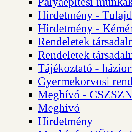
Pályaépítési munkák
Hirdetmény - Tulajd
Hirdetmény - Kémén
Rendeletek társadal
Rendeletek társadal
Tájékoztató - házior
Gyermekorvosi rend
Meghívó - CSZSZNO
Meghívó
Hirdetmény