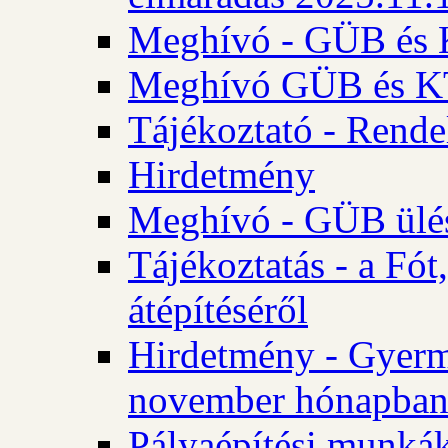
Meghívó - GÜB és K
Meghívó GÜB és KT 
Tájékoztató - Rende
Hirdetmény
Meghívó - GÜB ülés
Tájékoztatás - a Fó
átépítéséről
Hirdetmény - Gyerm
november hónapba
Pályaépítési munkák