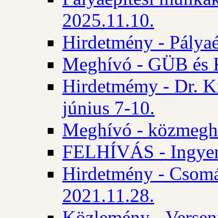
2025.11.10.
Hirdetmény - Pályaé
Meghívó - GÜB és K
Hirdetmémy - Dr. Ki
június 7-10.
Meghívó - közmeghal
FELHÍVÁS - Ingyene
Hirdetmény - Csomád
2021.11.28.
Közlemény - Versen