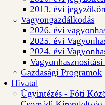
2013. évi jegyzőkö
Vagyongazdálkodás
2026. évi vagyonhas
2025. évi Vagyonhas
2024. évi Vagyonhas
Vagyonhasznosítási
Gazdasági Programok
Hivatal
Ügyintézés - Fóti Köz
Csomádi Kirendeltség