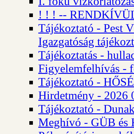
I. fokú vízkorlátozá
! ! ! -- RENDKÍVÜL
Tájékoztató - Pest 
Igazgatóság tájékozt
Tájékoztatás - hulla
Figyelemfelhívás - f
Tájékoztató - HŐ
Hirdetmény - 2026 0
Tájékoztató - Dunak
Meghívó - GÜB és K