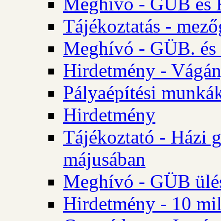
Meghívó - GÜB és K
Tájékoztatás - mező
Meghívó - GÜB. és 
Hirdetmény - Vágán
Pályaépítési munká
Hirdetmény
Tájékoztató - Házi 
májusában
Meghívó - GÜB ülés
Hirdetmény - 10 mill