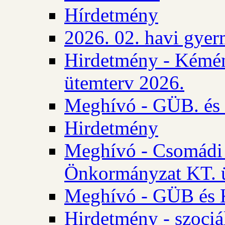
Hírdetmény
2026. 02. havi gyer
Hirdetmény - Kémén
ütemterv 2026.
Meghívó - GÜB. és K
Hirdetmény
Meghívó - Csomádi 
Önkormányzat KT. ü
Meghívó - GÜB és K
Hirdetmény - szociá