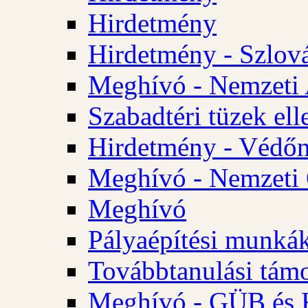
Hirdetmény
Hirdetmény - Szlo
Meghívó - Nemzeti 
Szabadtéri tüzek ell
Hirdetmény - Védőn
Meghívó - Nemzeti 
Meghívó
Pályaépítési munká
Továbbtanulási tám
Meghívó - GÜB és K