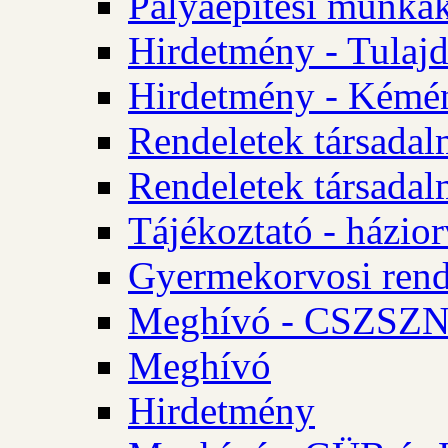
Pályaépítési munkák
Hirdetmény - Tulajd
Hirdetmény - Kémén
Rendeletek társadal
Rendeletek társadal
Tájékoztató - házior
Gyermekorvosi rend
Meghívó - CSZSZNO
Meghívó
Hirdetmény