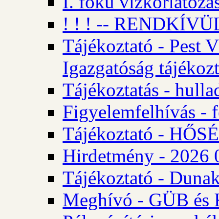
I. fokú vízkorlátozá
! ! ! -- RENDKÍVÜL
Tájékoztató - Pest 
Igazgatóság tájékozt
Tájékoztatás - hulla
Figyelemfelhívás - f
Tájékoztató - HŐ
Hirdetmény - 2026 0
Tájékoztató - Dunak
Meghívó - GÜB és K