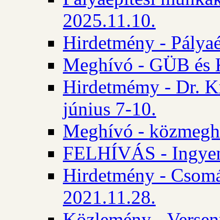
2025.11.10.
Hirdetmény - Pályaé
Meghívó - GÜB és K
Hirdetmémy - Dr. Ki
június 7-10.
Meghívó - közmeghal
FELHÍVÁS - Ingyene
Hirdetmény - Csomád
2021.11.28.
Közlemény - Versen