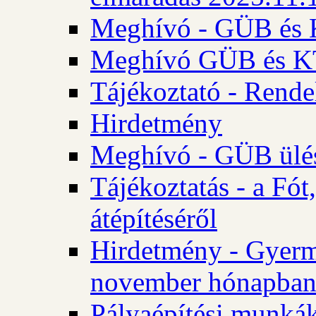
Meghívó - GÜB és K
Meghívó GÜB és KT 
Tájékoztató - Rende
Hirdetmény
Meghívó - GÜB ülés
Tájékoztatás - a Fó
átépítéséről
Hirdetmény - Gyerm
november hónapba
Pályaépítési munkák