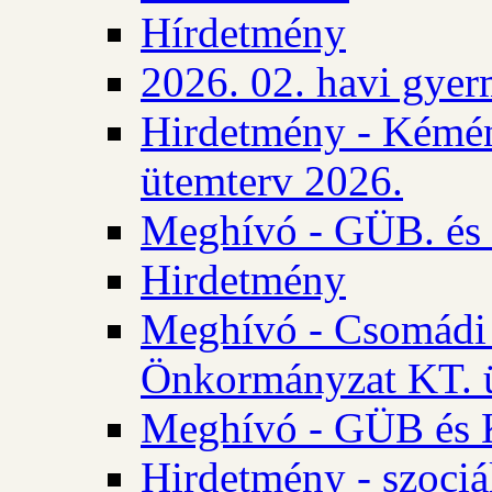
Hírdetmény
2026. 02. havi gyer
Hirdetmény - Kémén
ütemterv 2026.
Meghívó - GÜB. és K
Hirdetmény
Meghívó - Csomádi 
Önkormányzat KT. ü
Meghívó - GÜB és K
Hirdetmény - szociá