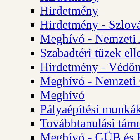
Hirdetmény
Hirdetmény - Szlo
Meghívó - Nemzeti 
Szabadtéri tüzek ell
Hirdetmény - Védőn
Meghívó - Nemzeti 
Meghívó
Pályaépítési munká
Továbbtanulási tám
Meghívó - GÜB és K