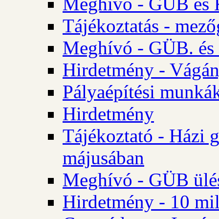
Meghívó - GÜB és K
Tájékoztatás - mező
Meghívó - GÜB. és 
Hirdetmény - Vágán
Pályaépítési munká
Hirdetmény
Tájékoztató - Házi 
májusában
Meghívó - GÜB ülés
Hirdetmény - 10 mill