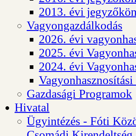
2013. évi jegyzőkö
Vagyongazdálkodás
2026. évi vagyonhas
2025. évi Vagyonhas
2024. évi Vagyonhas
Vagyonhasznosítási
Gazdasági Programok
Hivatal
Ügyintézés - Fóti Köz
Csomádi Kirendeltség