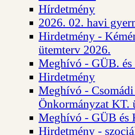
Hírdetmény
2026. 02. havi gyer
Hirdetmény - Kémén
ütemterv 2026.
Meghívó - GÜB. és K
Hirdetmény
Meghívó - Csomádi 
Önkormányzat KT. ü
Meghívó - GÜB és K
Hirdetmény - szociá