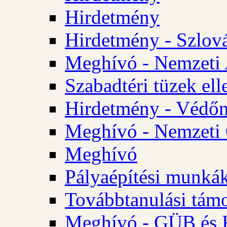
Hirdetmény
Hirdetmény - Szlo
Meghívó - Nemzeti 
Szabadtéri tüzek ell
Hirdetmény - Védőn
Meghívó - Nemzeti 
Meghívó
Pályaépítési munká
Továbbtanulási tám
Meghívó - GÜB és K