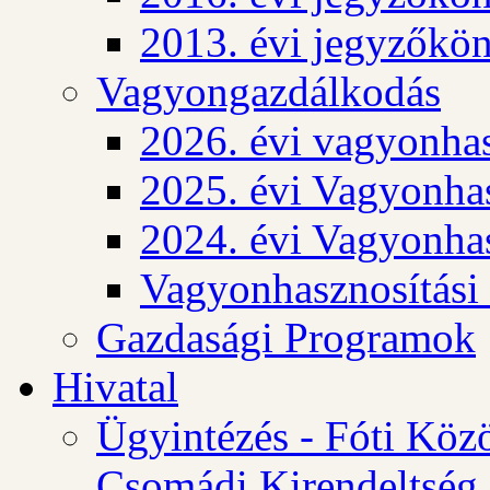
2013. évi jegyzőkö
Vagyongazdálkodás
2026. évi vagyonhas
2025. évi Vagyonhas
2024. évi Vagyonhas
Vagyonhasznosítási
Gazdasági Programok
Hivatal
Ügyintézés - Fóti Köz
Csomádi Kirendeltség