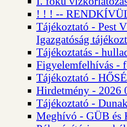
I. fokú vízkorlátozá
! ! ! -- RENDKÍVÜL
Tájékoztató - Pest 
Igazgatóság tájékozt
Tájékoztatás - hulla
Figyelemfelhívás - f
Tájékoztató - HŐ
Hirdetmény - 2026 0
Tájékoztató - Dunak
Meghívó - GÜB és K