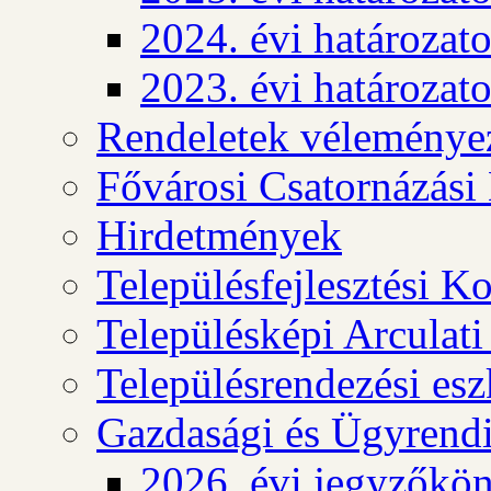
2024. évi határozat
2023. évi határozat
Rendeletek véleménye
Fővárosi Csatornázási
Hirdetmények
Településfejlesztési K
Településképi Arculat
Településrendezési es
Gazdasági és Ügyrendi
2026. évi jegyzőkö