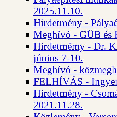
2025.11.10.
Hirdetmény - Pályaé
Meghívó - GÜB és K
Hirdetmémy - Dr. Ki
június 7-10.
Meghívó - közmeghal
FELHÍVÁS - Ingyene
Hirdetmény - Csomád
2021.11.28.
Közlemény - Versen