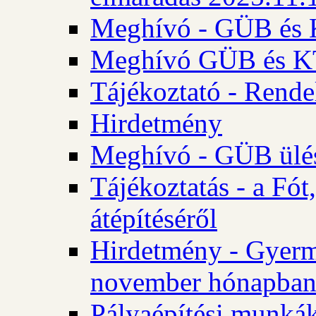
Meghívó - GÜB és K
Meghívó GÜB és KT 
Tájékoztató - Rende
Hirdetmény
Meghívó - GÜB ülés
Tájékoztatás - a Fó
átépítéséről
Hirdetmény - Gyerm
november hónapba
Pályaépítési munkák