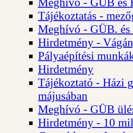
Meghívó - GÜB és K
Tájékoztatás - mező
Meghívó - GÜB. és 
Hirdetmény - Vágán
Pályaépítési munká
Hirdetmény
Tájékoztató - Házi 
májusában
Meghívó - GÜB ülés
Hirdetmény - 10 mill