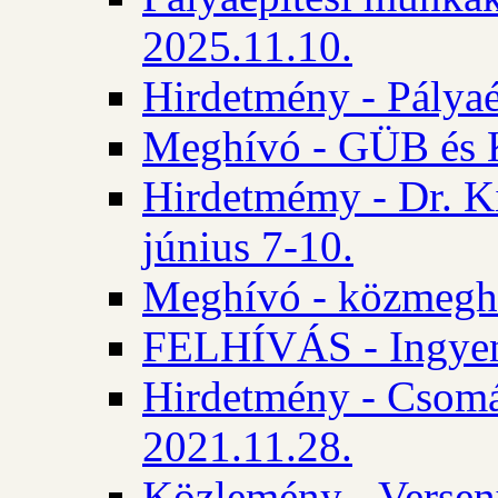
2025.11.10.
Hirdetmény - Pályaé
Meghívó - GÜB és K
Hirdetmémy - Dr. Ki
június 7-10.
Meghívó - közmeghal
FELHÍVÁS - Ingyene
Hirdetmény - Csomád
2021.11.28.
Közlemény - Versen