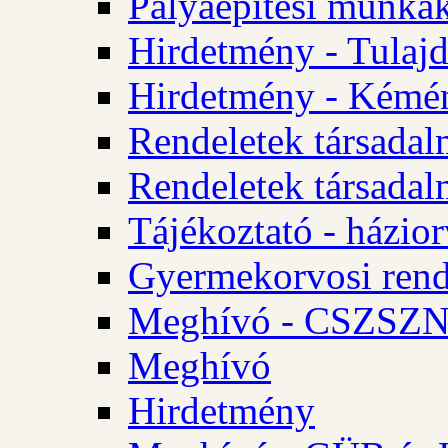
Pályaépítési munkák
Hirdetmény - Tulajd
Hirdetmény - Kémén
Rendeletek társadal
Rendeletek társadal
Tájékoztató - házior
Gyermekorvosi rend
Meghívó - CSZSZNO
Meghívó
Hirdetmény