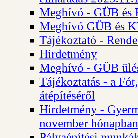
Meghívó - GÜB és K
Meghívó GÜB és KT 
Tájékoztató - Rende
Hirdetmény
Meghívó - GÜB ülés
Tájékoztatás - a Fó
átépítéséről
Hirdetmény - Gyerm
november hónapba
Pályaépítési munkák