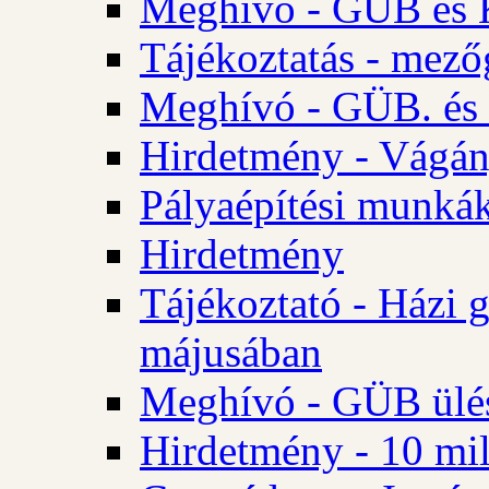
Meghívó - GÜB és K
Tájékoztatás - mező
Meghívó - GÜB. és 
Hirdetmény - Vágán
Pályaépítési munká
Hirdetmény
Tájékoztató - Házi 
májusában
Meghívó - GÜB ülés
Hirdetmény - 10 mill