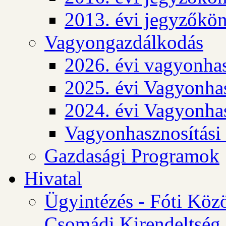
2013. évi jegyzőkö
Vagyongazdálkodás
2026. évi vagyonhas
2025. évi Vagyonhas
2024. évi Vagyonhas
Vagyonhasznosítási
Gazdasági Programok
Hivatal
Ügyintézés - Fóti Köz
Csomádi Kirendeltség