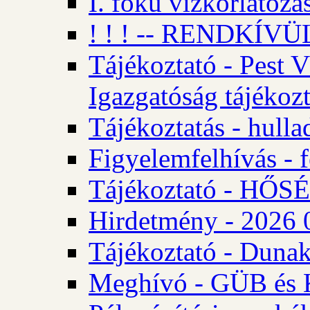
I. fokú vízkorlátozá
! ! ! -- RENDKÍVÜL
Tájékoztató - Pest 
Igazgatóság tájékozt
Tájékoztatás - hulla
Figyelemfelhívás - f
Tájékoztató - HŐ
Hirdetmény - 2026 0
Tájékoztató - Dunak
Meghívó - GÜB és K