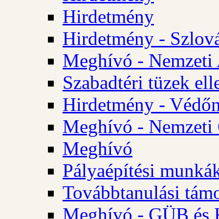
Hirdetmény
Hirdetmény - Szlo
Meghívó - Nemzeti 
Szabadtéri tüzek ell
Hirdetmény - Védőn
Meghívó - Nemzeti 
Meghívó
Pályaépítési munká
Továbbtanulási tám
Meghívó - GÜB és K