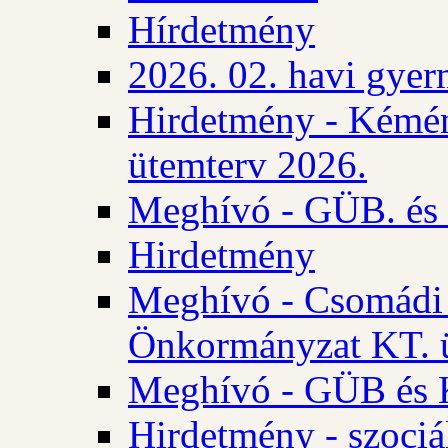
Hírdetmény
2026. 02. havi gyer
Hirdetmény - Kémén
ütemterv 2026.
Meghívó - GÜB. és K
Hirdetmény
Meghívó - Csomádi 
Önkormányzat KT. ü
Meghívó - GÜB és K
Hirdetmény - szociá