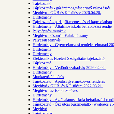
Tájékoztató
Tájékoztatás - gázártámogatást érintő változásról
Meghívó - GÜB és KT ülésre 2026.04.20.
Hirdetmény
Tájékoztató - parlagfű-mentesítéssel kapcsolatban
Hirdetmény - Általános iskola beiratkozási rendje
Pályaépítési munkák
Meghívó - Csomád Falukarácsony
Pályázati felhívás
Hirdetmény - Gyermekorvosi rendelés elmarad 20
Hirdetmény
Hirdetmény
Elektronikus Fizetési Szolgáltatás tájékoztató
Tájékoztató
Hirdetmény - Védőnő szabadság 2026.04.02.
Hirdetmény
Munkaerő-felmérés
Tájékoztató - Áprilisi gyermekorvos rendelés
Meghívó - GÜB. és KT. ülésre 2022.03.21.
Meghívó - az iskola 30 éves
Hirdetmény
Hirdetmény - Az általános iskola beiratkozási ren
Tájékoztató - Ösz utcai búszmegálló - gyalogos át
Meghívó
Tájékoztatás