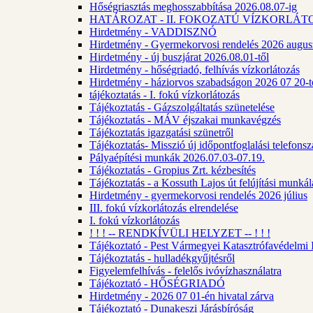
Hőségriasztás meghosszabbítása 2026.08.07-ig
HATÁROZAT - II. FOKOZATÚ VÍZKORLÁT
Hirdetmény - VADDISZNÓ
Hirdetmény - Gyermekorvosi rendelés 2026 augus
Hirdetmény - új buszjárat 2026.08.01-től
Hirdetmény - hőségriadó, felhívás vízkorlátozás
Hirdetmény - háziorvos szabadságon 2026 07 20-tó
tájékoztatás - I. fokú vízkorlátozás
Tájékoztatás - Gázszolgáltatás szünetelése
Tájékoztatás - MÁV éjszakai munkavégzés
Tájékoztatás igazgatási szünetről
Tájékoztatás- Misszió új időpontfoglalási telefons
Pályaépítési munkák 2026.07.03-07.19.
Tájékoztatás - Gropius Zrt. kézbesítés
Tájékoztatás - a Kossuth Lajos út felújítási munk
Hirdetmény - gyermekorvosi rendelés 2026 július
III. fokú vízkorlátozás elrendelése
I. fokú vízkorlátozás
! ! ! -- RENDKÍVÜLI HELYZET -- ! ! !
Tájékoztató - Pest Vármegyei Katasztrófavédelmi I
Tájékoztatás - hulladékgyűjtésről
Figyelemfelhívás - felelős ivóvízhasználatra
Tájékoztató - HŐSÉGRIADÓ
Hirdetmény - 2026 07 01-én hivatal zárva
Tájékoztató - Dunakeszi Járásbíróság