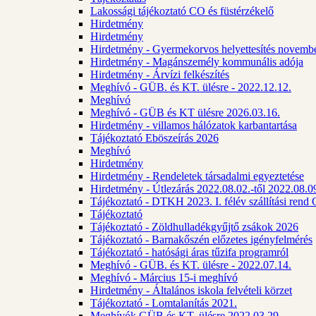
Lakossági tájékoztató CO és füstérzékelő
Hirdetmény
Hirdetmény
Hirdetmény - Gyermekorvos helyettesítés novembe
Hirdetmény - Magánszemély kommunális adója
Hirdetmény - Árvízi felkészítés
Meghívó - GÜB. és KT. ülésre - 2022.12.12.
Meghívó
Meghívó - GÜB és KT ülésre 2026.03.16.
Hirdetmény - villamos hálózatok karbantartása
Tájékoztató Eböszeírás 2026
Meghívó
Hirdetmény
Hirdetmény - Rendeletek társadalmi egyeztetése
Hirdetmény - Útlezárás 2022.08.02.-től 2022.08.09
Tájékoztató - DTKH 2023. I. félév szállítási ren
Tájékoztató
Tájékoztató - Zöldhulladékgyűjtő zsákok 2026
Tájékoztató - Barnakőszén előzetes igényfelmérés
Tájékoztató - hatósági áras tűzifa programról
Meghívó - GÜB. és KT. ülésre - 2022.07.14.
Meghívó - Március 15-i meghívó
Hirdetmény - Általános iskola felvételi körzet
Tájékoztató - Lomtalanítás 2021.
Meghívók GÜB és KT. ülésre 2022.03.29.