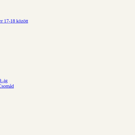
r 17-18 között
.-ig
d Csomád