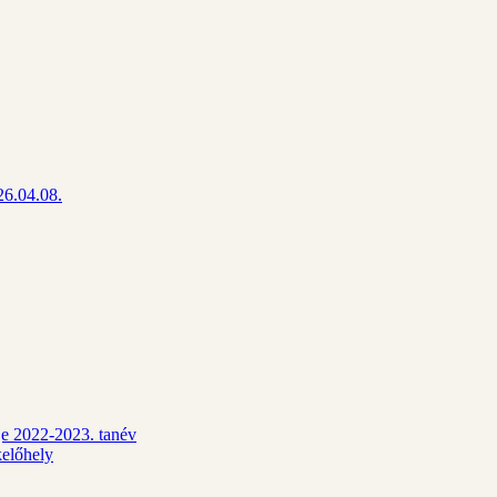
26.04.08.
dje 2022-2023. tanév
kelőhely