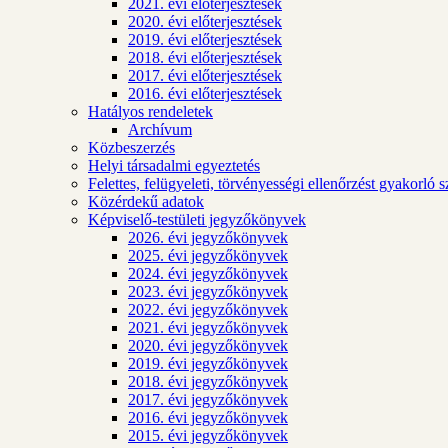
2021. évi előterjesztések
2020. évi előterjesztések
2019. évi előterjesztések
2018. évi előterjesztések
2017. évi előterjesztések
2016. évi előterjesztések
Hatályos rendeletek
Archívum
Közbeszerzés
Helyi társadalmi egyeztetés
Felettes, felügyeleti, törvényességi ellenőrzést gyakorló 
Közérdekű adatok
Képviselő-testületi jegyzőkönyvek
2026. évi jegyzőkönyvek
2025. évi jegyzőkönyvek
2024. évi jegyzőkönyvek
2023. évi jegyzőkönyvek
2022. évi jegyzőkönyvek
2021. évi jegyzőkönyvek
2020. évi jegyzőkönyvek
2019. évi jegyzőkönyvek
2018. évi jegyzőkönyvek
2017. évi jegyzőkönyvek
2016. évi jegyzőkönyvek
2015. évi jegyzőkönyvek