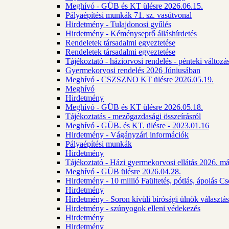
Meghívó - GÜB és KT ülésre 2026.06.15.
Pályaépítési munkák 71. sz. vasútvonal
Hirdetmény - Tulajdonosi gyűlés
Hirdetmény - Kéményseprő álláshírdetés
Rendeletek társadalmi egyeztetése
Rendeletek társadalmi egyeztetése
Tájékoztató - háziorvosi rendelés - pénteki változá
Gyermekorvosi rendelés 2026 Júniusában
Meghívó - CSZSZNO KT ülésre 2026.05.19.
Meghívó
Hirdetmény
Meghívó - GÜB és KT ülésre 2026.05.18.
Tájékoztatás - mezőgazdasági összeírásról
Meghívó - GÜB. és KT. ülésre - 2023.01.16
Hirdetmény - Vágányzári információk
Pályaépítési munkák
Hirdetmény
Tájékoztató - Házi gyermekorvosi ellátás 2026. m
Meghívó - GÜB ülésre 2026.04.28.
Hirdetmény - 10 millió Faültetés, pótlás, ápolás 
Hirdetmény
Hirdetmény - Soron kívüli bírósági ülnök választás
Hirdetmény - szúnyogok elleni védekezés
Hirdetmény
Hirdetmény