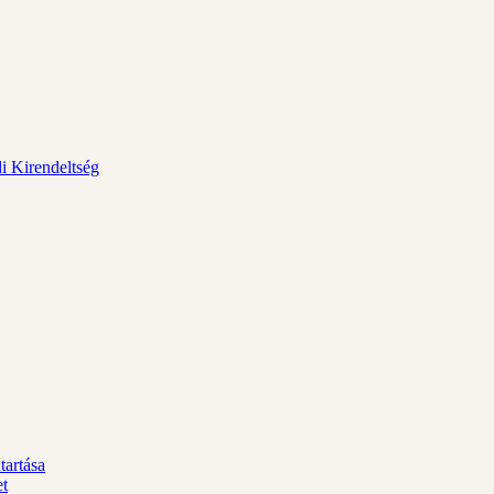
i Kirendeltség
tartása
et