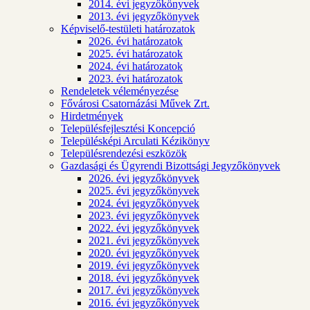
2014. évi jegyzőkönyvek
2013. évi jegyzőkönyvek
Képviselő-testületi határozatok
2026. évi határozatok
2025. évi határozatok
2024. évi határozatok
2023. évi határozatok
Rendeletek véleményezése
Fővárosi Csatornázási Művek Zrt.
Hirdetmények
Településfejlesztési Koncepció
Településképi Arculati Kézikönyv
Településrendezési eszközök
Gazdasági és Ügyrendi Bizottsági Jegyzőkönyvek
2026. évi jegyzőkönyvek
2025. évi jegyzőkönyvek
2024. évi jegyzőkönyvek
2023. évi jegyzőkönyvek
2022. évi jegyzőkönyvek
2021. évi jegyzőkönyvek
2020. évi jegyzőkönyvek
2019. évi jegyzőkönyvek
2018. évi jegyzőkönyvek
2017. évi jegyzőkönyvek
2016. évi jegyzőkönyvek