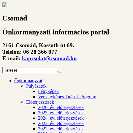
Csomád
Önkormányzati információs portál
2161 Csomád, Kossuth út 69.
Telefon: 06 28 366 077
E-mail:
kapcsolat@csomad.hu
Önkormányzat
Pályázatok
Fényképek
Versenyképes Járások Program
Előterjesztések
2026. évi előterjesztések
2025. évi előterjesztések
2024. évi előterjesztések
2023. évi előterjesztések
2022. évi előterjesztések