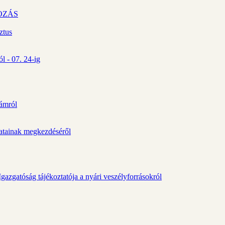
OZÁS
ztus
l - 07. 24-ig
zámról
álatainak megkezdéséről
gazgatóság tájékoztatója a nyári veszélyforrásokról