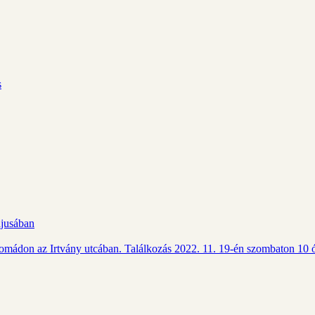
s
ájusában
Csomádon az Irtvány utcában. Találkozás 2022. 11. 19-én szombaton 10 ó