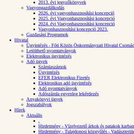
2013. évi jegyzőkönyvek
Vagyongazdálkodás
2026. évi vagyonhasznosítási koncepció
2025. évi Vagyonhasznosítási koncepció
2024. évi Vagyonhasznosítási koncepció
Vagyonhasznosítási koncepció 2023.
Gazdasági Programok
Hivatal
Ügyintézés - Fóti Közös Önkormányzati Hivatal Csomád
Letölthető nyomtatványok
Elektronikus ügyintézés
Adó ügyek
Számlaszámok
Ügyintézés
EFER Elektronikus Fizetés
Elektronikus adó ügyintézés
Adó nyomtatványok
Adószámla egyenleg lekérdezés
Anyakönyvi ügyek
Jogszabályok
Hírek
Aktuális
.
Hirdetmény - Vízelvezető árkok és patakok karban
Hirdetmény - Tulajdonosi közgyűlés - Vadászterül