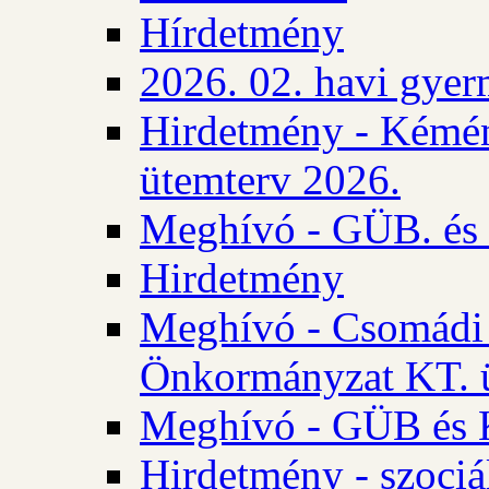
Hírdetmény
2026. 02. havi gyer
Hirdetmény - Kémén
ütemterv 2026.
Meghívó - GÜB. és K
Hirdetmény
Meghívó - Csomádi 
Önkormányzat KT. ü
Meghívó - GÜB és K
Hirdetmény - szociá