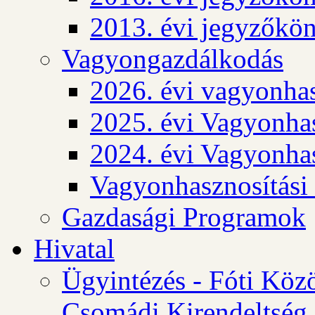
2013. évi jegyzőkö
Vagyongazdálkodás
2026. évi vagyonhas
2025. évi Vagyonhas
2024. évi Vagyonhas
Vagyonhasznosítási
Gazdasági Programok
Hivatal
Ügyintézés - Fóti Köz
Csomádi Kirendeltség