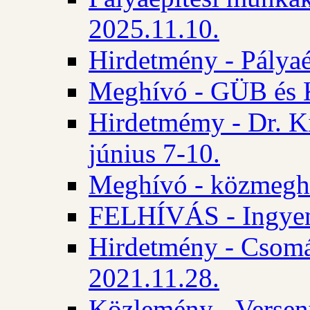
2025.11.10.
Hirdetmény - Pályaé
Meghívó - GÜB és K
Hirdetmémy - Dr. Ki
június 7-10.
Meghívó - közmeghal
FELHÍVÁS - Ingyene
Hirdetmény - Csomád
2021.11.28.
Közlemény - Versen