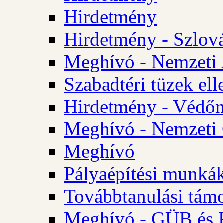
Hirdetmény
Hirdetmény - Szlo
Meghívó - Nemzeti 
Szabadtéri tüzek ell
Hirdetmény - Védőn
Meghívó - Nemzeti 
Meghívó
Pályaépítési munká
Továbbtanulási tám
Meghívó - GÜB és K