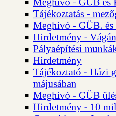
Meghívó - GÜB és K
Tájékoztatás - mező
Meghívó - GÜB. és 
Hirdetmény - Vágán
Pályaépítési munká
Hirdetmény
Tájékoztató - Házi 
májusában
Meghívó - GÜB ülés
Hirdetmény - 10 mill