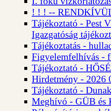
I. fokú vízkorlátozá
! ! ! -- RENDKÍVÜL
Tájékoztató - Pest 
Igazgatóság tájékozt
Tájékoztatás - hulla
Figyelemfelhívás - f
Tájékoztató - HŐ
Hirdetmény - 2026 0
Tájékoztató - Dunak
Meghívó - GÜB és K