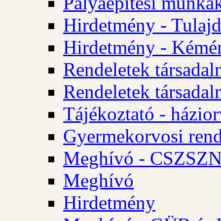
Pályaépítési munkák
Hirdetmény - Tulajd
Hirdetmény - Kémén
Rendeletek társadal
Rendeletek társadal
Tájékoztató - házior
Gyermekorvosi rend
Meghívó - CSZSZNO
Meghívó
Hirdetmény