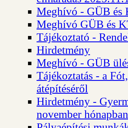
Meghívó - GÜB és K
Meghívó GÜB és KT 
Tájékoztató - Rende
Hirdetmény
Meghívó - GÜB ülés
Tájékoztatás - a Fó
átépítéséről
Hirdetmény - Gyerm
november hónapba
Pályaépítési munkák