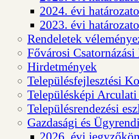
2024. évi határozat
2023. évi határozat
Rendeletek véleménye
Fővárosi Csatornázási
Hirdetmények
Településfejlesztési K
Településképi Arculat
Településrendezési es
Gazdasági és Ügyrendi
2026. évi jegyzőkö