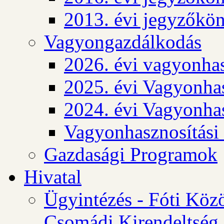
2013. évi jegyzőkö
Vagyongazdálkodás
2026. évi vagyonhas
2025. évi Vagyonhas
2024. évi Vagyonhas
Vagyonhasznosítási
Gazdasági Programok
Hivatal
Ügyintézés - Fóti Köz
Csomádi Kirendeltség