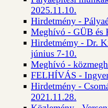
2025.11.10.
Hirdetmény - Pályaé
Meghívó - GÜB és K
Hirdetmémy - Dr. Ki
június 7-10.
Meghívó - közmeghal
FELHÍVÁS - Ingyene
Hirdetmény - Csomád
2021.11.28.
Közlemény - Versen