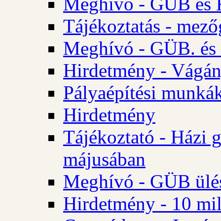
Meghívó - GÜB és K
Tájékoztatás - mező
Meghívó - GÜB. és 
Hirdetmény - Vágán
Pályaépítési munká
Hirdetmény
Tájékoztató - Házi 
májusában
Meghívó - GÜB ülés
Hirdetmény - 10 mill