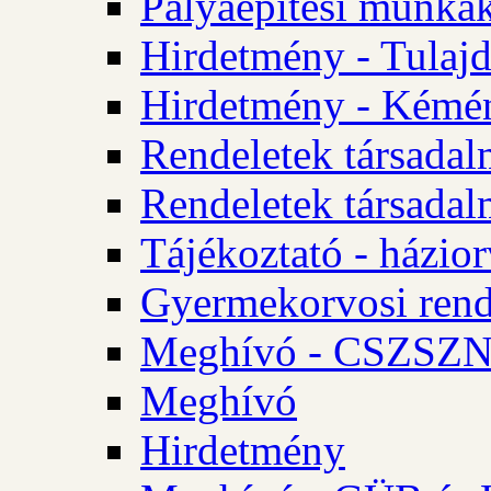
Pályaépítési munkák
Hirdetmény - Tulajd
Hirdetmény - Kémén
Rendeletek társadal
Rendeletek társadal
Tájékoztató - házior
Gyermekorvosi rend
Meghívó - CSZSZNO
Meghívó
Hirdetmény