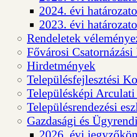
2024. évi határozat
2023. évi határozat
Rendeletek véleménye
Fővárosi Csatornázási
Hirdetmények
Településfejlesztési K
Településképi Arculat
Településrendezési es
Gazdasági és Ügyrendi
2026. évi jegyzőkö