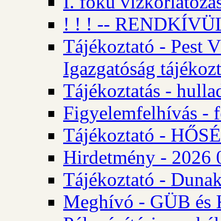
I. fokú vízkorlátozá
! ! ! -- RENDKÍVÜL
Tájékoztató - Pest 
Igazgatóság tájékozt
Tájékoztatás - hulla
Figyelemfelhívás - f
Tájékoztató - HŐ
Hirdetmény - 2026 0
Tájékoztató - Dunak
Meghívó - GÜB és K