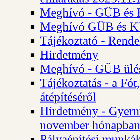
Meghívó - GÜB és K
Meghívó GÜB és KT 
Tájékoztató - Rende
Hirdetmény
Meghívó - GÜB ülés
Tájékoztatás - a Fó
átépítéséről
Hirdetmény - Gyerm
november hónapba
Pályaépítési munkák