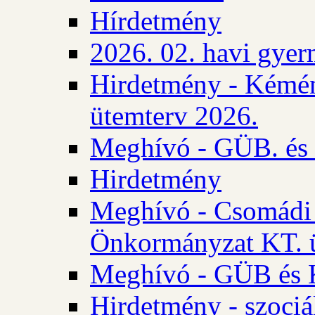
Hírdetmény
2026. 02. havi gyer
Hirdetmény - Kémén
ütemterv 2026.
Meghívó - GÜB. és K
Hirdetmény
Meghívó - Csomádi 
Önkormányzat KT. ü
Meghívó - GÜB és K
Hirdetmény - szociá