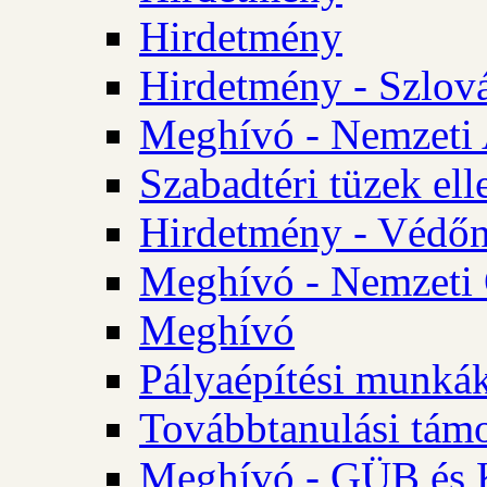
Hirdetmény
Hirdetmény - Szlo
Meghívó - Nemzeti 
Szabadtéri tüzek ell
Hirdetmény - Védőn
Meghívó - Nemzeti 
Meghívó
Pályaépítési munká
Továbbtanulási tám
Meghívó - GÜB és K