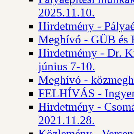
2025.11.10.
Hirdetmény - Pályaé
Meghívó - GÜB és K
Hirdetmémy - Dr. Ki
június 7-10.
Meghívó - közmeghal
FELHÍVÁS - Ingyene
Hirdetmény - Csomád
2021.11.28.
Közlemény - Versen