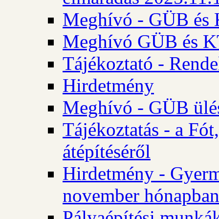
Meghívó - GÜB és K
Meghívó GÜB és KT 
Tájékoztató - Rende
Hirdetmény
Meghívó - GÜB ülés
Tájékoztatás - a Fó
átépítéséről
Hirdetmény - Gyerm
november hónapba
Pályaépítési munkák