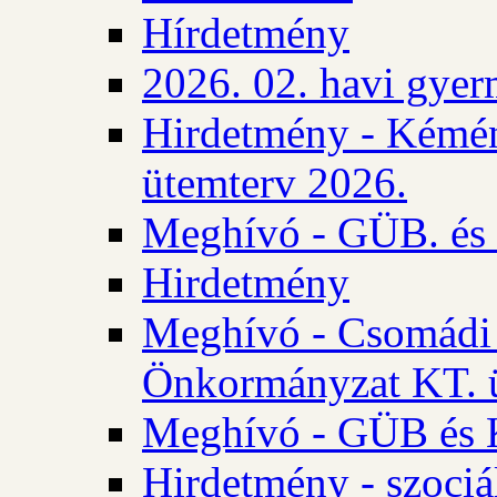
Hírdetmény
2026. 02. havi gyer
Hirdetmény - Kémén
ütemterv 2026.
Meghívó - GÜB. és K
Hirdetmény
Meghívó - Csomádi 
Önkormányzat KT. ü
Meghívó - GÜB és K
Hirdetmény - szociá