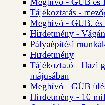
Meghívó - GÜB és K
Tájékoztatás - mező
Meghívó - GÜB. és 
Hirdetmény - Vágán
Pályaépítési munká
Hirdetmény
Tájékoztató - Házi 
májusában
Meghívó - GÜB ülés
Hirdetmény - 10 mill