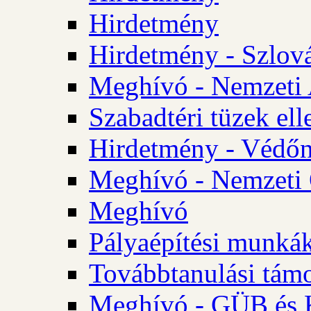
Hirdetmény
Hirdetmény - Szlo
Meghívó - Nemzeti 
Szabadtéri tüzek ell
Hirdetmény - Védőn
Meghívó - Nemzeti 
Meghívó
Pályaépítési munká
Továbbtanulási tám
Meghívó - GÜB és K