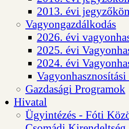
2013. évi jegyzőkö
Vagyongazdálkodás
2026. évi vagyonhas
2025. évi Vagyonhas
2024. évi Vagyonhas
Vagyonhasznosítási
Gazdasági Programok
Hivatal
Ügyintézés - Fóti Köz
Csomádi Kirendeltség