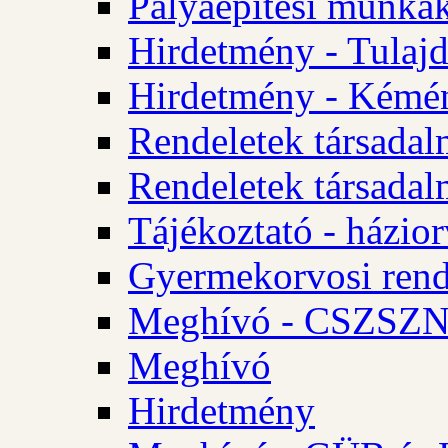
Pályaépítési munkák
Hirdetmény - Tulajd
Hirdetmény - Kémén
Rendeletek társadal
Rendeletek társadal
Tájékoztató - házior
Gyermekorvosi rend
Meghívó - CSZSZNO
Meghívó
Hirdetmény