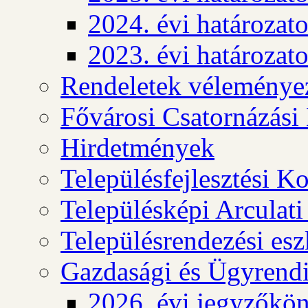
2024. évi határozat
2023. évi határozat
Rendeletek véleménye
Fővárosi Csatornázási
Hirdetmények
Településfejlesztési K
Településképi Arculat
Településrendezési es
Gazdasági és Ügyrendi
2026. évi jegyzőkö