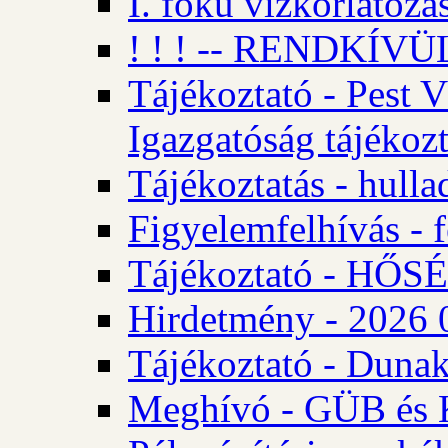
I. fokú vízkorlátozá
! ! ! -- RENDKÍVÜL
Tájékoztató - Pest 
Igazgatóság tájékozt
Tájékoztatás - hulla
Figyelemfelhívás - f
Tájékoztató - HŐ
Hirdetmény - 2026 0
Tájékoztató - Dunak
Meghívó - GÜB és K