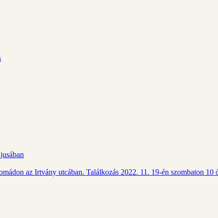
s
ájusában
Csomádon az Irtvány utcában. Találkozás 2022. 11. 19-én szombaton 10 ó