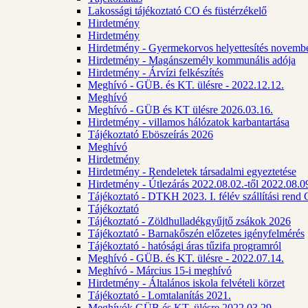
Lakossági tájékoztató CO és füstérzékelő
Hirdetmény
Hirdetmény
Hirdetmény - Gyermekorvos helyettesítés novembe
Hirdetmény - Magánszemély kommunális adója
Hirdetmény - Árvízi felkészítés
Meghívó - GÜB. és KT. ülésre - 2022.12.12.
Meghívó
Meghívó - GÜB és KT ülésre 2026.03.16.
Hirdetmény - villamos hálózatok karbantartása
Tájékoztató Eböszeírás 2026
Meghívó
Hirdetmény
Hirdetmény - Rendeletek társadalmi egyeztetése
Hirdetmény - Útlezárás 2022.08.02.-től 2022.08.09
Tájékoztató - DTKH 2023. I. félév szállítási ren
Tájékoztató
Tájékoztató - Zöldhulladékgyűjtő zsákok 2026
Tájékoztató - Barnakőszén előzetes igényfelmérés
Tájékoztató - hatósági áras tűzifa programról
Meghívó - GÜB. és KT. ülésre - 2022.07.14.
Meghívó - Március 15-i meghívó
Hirdetmény - Általános iskola felvételi körzet
Tájékoztató - Lomtalanítás 2021.
Meghívók GÜB és KT. ülésre 2022.03.29.