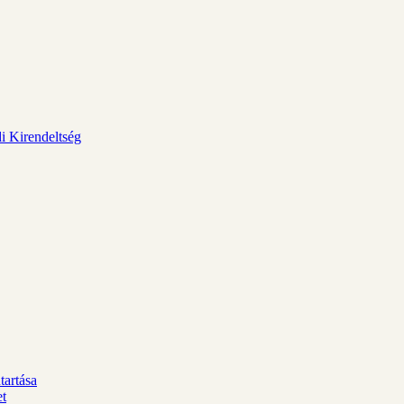
i Kirendeltség
tartása
et