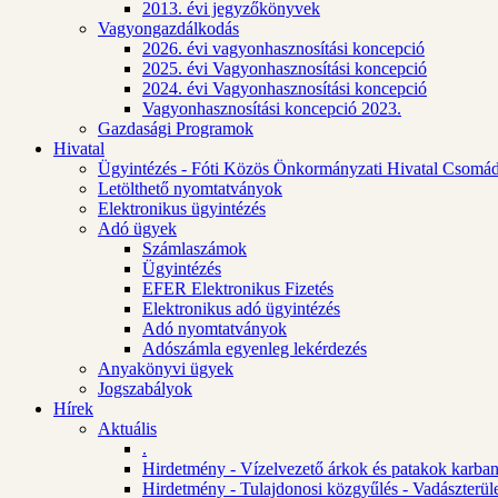
2013. évi jegyzőkönyvek
Vagyongazdálkodás
2026. évi vagyonhasznosítási koncepció
2025. évi Vagyonhasznosítási koncepció
2024. évi Vagyonhasznosítási koncepció
Vagyonhasznosítási koncepció 2023.
Gazdasági Programok
Hivatal
Ügyintézés - Fóti Közös Önkormányzati Hivatal Csomád
Letölthető nyomtatványok
Elektronikus ügyintézés
Adó ügyek
Számlaszámok
Ügyintézés
EFER Elektronikus Fizetés
Elektronikus adó ügyintézés
Adó nyomtatványok
Adószámla egyenleg lekérdezés
Anyakönyvi ügyek
Jogszabályok
Hírek
Aktuális
.
Hirdetmény - Vízelvezető árkok és patakok karban
Hirdetmény - Tulajdonosi közgyűlés - Vadászterül