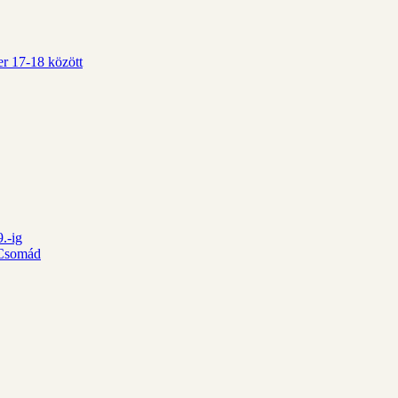
r 17-18 között
.-ig
d Csomád