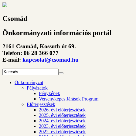
Csomád
Önkormányzati információs portál
2161 Csomád, Kossuth út 69.
Telefon: 06 28 366 077
E-mail:
kapcsolat@csomad.hu
Önkormányzat
Pályázatok
Fényképek
Versenyképes Járások Program
Előterjesztések
2026. évi előterjesztések
2025. évi előterjesztések
2024. évi előterjesztések
2023. évi előterjesztések
2022. évi előterjesztések