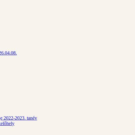
26.04.08.
dje 2022-2023. tanév
kelőhely