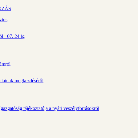
OZÁS
ztus
l - 07. 24-ig
zámról
álatainak megkezdéséről
gazgatóság tájékoztatója a nyári veszélyforrásokról