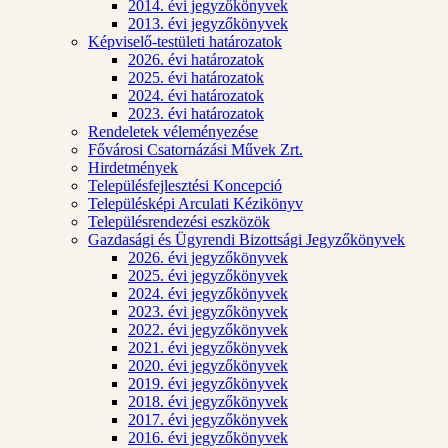
2014. évi jegyzőkönyvek
2013. évi jegyzőkönyvek
Képviselő-testületi határozatok
2026. évi határozatok
2025. évi határozatok
2024. évi határozatok
2023. évi határozatok
Rendeletek véleményezése
Fővárosi Csatornázási Művek Zrt.
Hirdetmények
Településfejlesztési Koncepció
Településképi Arculati Kézikönyv
Településrendezési eszközök
Gazdasági és Ügyrendi Bizottsági Jegyzőkönyvek
2026. évi jegyzőkönyvek
2025. évi jegyzőkönyvek
2024. évi jegyzőkönyvek
2023. évi jegyzőkönyvek
2022. évi jegyzőkönyvek
2021. évi jegyzőkönyvek
2020. évi jegyzőkönyvek
2019. évi jegyzőkönyvek
2018. évi jegyzőkönyvek
2017. évi jegyzőkönyvek
2016. évi jegyzőkönyvek