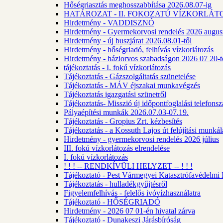
Hőségriasztás meghosszabbítása 2026.08.07-ig
HATÁROZAT - II. FOKOZATÚ VÍZKORLÁT
Hirdetmény - VADDISZNÓ
Hirdetmény - Gyermekorvosi rendelés 2026 augus
Hirdetmény - új buszjárat 2026.08.01-től
Hirdetmény - hőségriadó, felhívás vízkorlátozás
Hirdetmény - háziorvos szabadságon 2026 07 20-tó
tájékoztatás - I. fokú vízkorlátozás
Tájékoztatás - Gázszolgáltatás szünetelése
Tájékoztatás - MÁV éjszakai munkavégzés
Tájékoztatás igazgatási szünetről
Tájékoztatás- Misszió új időpontfoglalási telefons
Pályaépítési munkák 2026.07.03-07.19.
Tájékoztatás - Gropius Zrt. kézbesítés
Tájékoztatás - a Kossuth Lajos út felújítási munk
Hirdetmény - gyermekorvosi rendelés 2026 július
III. fokú vízkorlátozás elrendelése
I. fokú vízkorlátozás
! ! ! -- RENDKÍVÜLI HELYZET -- ! ! !
Tájékoztató - Pest Vármegyei Katasztrófavédelmi I
Tájékoztatás - hulladékgyűjtésről
Figyelemfelhívás - felelős ivóvízhasználatra
Tájékoztató - HŐSÉGRIADÓ
Hirdetmény - 2026 07 01-én hivatal zárva
Tájékoztató - Dunakeszi Járásbíróság