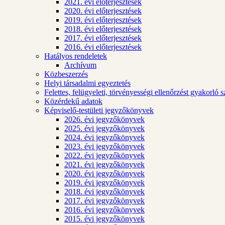
2021. évi előterjesztések
2020. évi előterjesztések
2019. évi előterjesztések
2018. évi előterjesztések
2017. évi előterjesztések
2016. évi előterjesztések
Hatályos rendeletek
Archívum
Közbeszerzés
Helyi társadalmi egyeztetés
Felettes, felügyeleti, törvényességi ellenőrzést gyakorló 
Közérdekű adatok
Képviselő-testületi jegyzőkönyvek
2026. évi jegyzőkönyvek
2025. évi jegyzőkönyvek
2024. évi jegyzőkönyvek
2023. évi jegyzőkönyvek
2022. évi jegyzőkönyvek
2021. évi jegyzőkönyvek
2020. évi jegyzőkönyvek
2019. évi jegyzőkönyvek
2018. évi jegyzőkönyvek
2017. évi jegyzőkönyvek
2016. évi jegyzőkönyvek
2015. évi jegyzőkönyvek