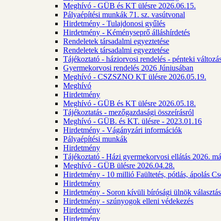
Meghívó - GÜB és KT ülésre 2026.06.15.
Pályaépítési munkák 71. sz. vasútvonal
Hirdetmény - Tulajdonosi gyűlés
Hirdetmény - Kéményseprő álláshírdetés
Rendeletek társadalmi egyeztetése
Rendeletek társadalmi egyeztetése
Tájékoztató - háziorvosi rendelés - pénteki változá
Gyermekorvosi rendelés 2026 Júniusában
Meghívó - CSZSZNO KT ülésre 2026.05.19.
Meghívó
Hirdetmény
Meghívó - GÜB és KT ülésre 2026.05.18.
Tájékoztatás - mezőgazdasági összeírásról
Meghívó - GÜB. és KT. ülésre - 2023.01.16
Hirdetmény - Vágányzári információk
Pályaépítési munkák
Hirdetmény
Tájékoztató - Házi gyermekorvosi ellátás 2026. m
Meghívó - GÜB ülésre 2026.04.28.
Hirdetmény - 10 millió Faültetés, pótlás, ápolás 
Hirdetmény
Hirdetmény - Soron kívüli bírósági ülnök választás
Hirdetmény - szúnyogok elleni védekezés
Hirdetmény
Hirdetmény