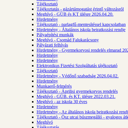
Tájékoztató
Tájékoztatás - gázártámogatást érintő változásról
Meghívó - GÜB és KT ülésre 2026.04.20.
Hirdetmény
Tájékoztató - parlagfű-mentesítéssel kapcsolatban
Hirdetmény - Általános iskola beiratkozási rendje
Pályaépítési munkák
Meghívó - Csomád Falukarácsony
Pályázati felhívás
Hirdetmény - Gyermekorvosi rendelés elmarad 20
Hirdetmény
Hirdetmény
Elektronikus Fizetési Szolgáltatás tájékoztató
Tájékoztató
Hirdetmény - Védőnő szabadság 2026.04.02.
Hirdetmény
Munkaerő-felmérés
Tájékoztató - Áprilisi gyermekorvos rendelés
Meghívó - GÜB. és KT. ülésre 2022.03.21.
Meghívó - az iskola 30 éves
Hirdetmény
Hirdetmény - Az általános iskola beiratkozási ren
Tájékoztató - Ösz utcai búszmegálló - gyalogos át
Meghívó
Tájékoztatás