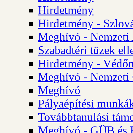
Hirdetmény
Hirdetmény - Szlo
Meghívó - Nemzeti 
Szabadtéri tüzek ell
Hirdetmény - Védőn
Meghívó - Nemzeti 
Meghívó
Pályaépítési munká
Továbbtanulási tám
Meghívó - GÜB és K