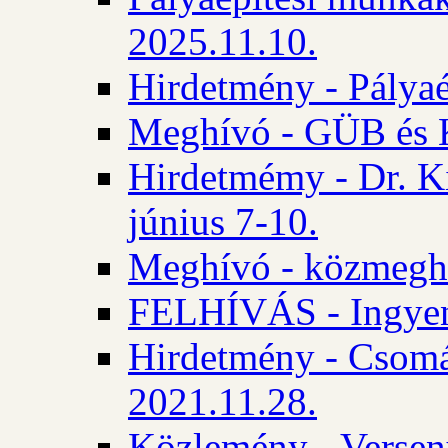
2025.11.10.
Hirdetmény - Pályaé
Meghívó - GÜB és K
Hirdetmémy - Dr. Ki
június 7-10.
Meghívó - közmeghal
FELHÍVÁS - Ingyene
Hirdetmény - Csomád
2021.11.28.
Közlemény - Versen