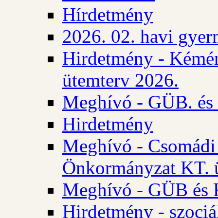
Hírdetmény
2026. 02. havi gyer
Hirdetmény - Kémén
ütemterv 2026.
Meghívó - GÜB. és K
Hirdetmény
Meghívó - Csomádi 
Önkormányzat KT. ü
Meghívó - GÜB és K
Hirdetmény - szociá