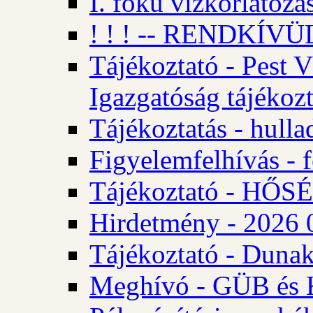
I. fokú vízkorlátozá
! ! ! -- RENDKÍVÜL
Tájékoztató - Pest 
Igazgatóság tájékozt
Tájékoztatás - hulla
Figyelemfelhívás - f
Tájékoztató - HŐ
Hirdetmény - 2026 0
Tájékoztató - Dunak
Meghívó - GÜB és K