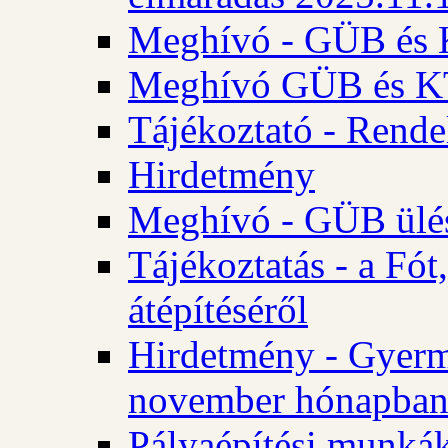
Meghívó - GÜB és K
Meghívó GÜB és KT 
Tájékoztató - Rende
Hirdetmény
Meghívó - GÜB ülés
Tájékoztatás - a Fó
átépítéséről
Hirdetmény - Gyerm
november hónapba
Pályaépítési munkák