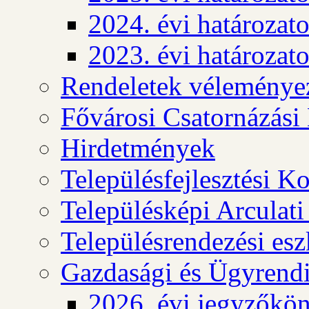
2024. évi határozat
2023. évi határozat
Rendeletek véleménye
Fővárosi Csatornázási
Hirdetmények
Településfejlesztési K
Településképi Arculat
Településrendezési es
Gazdasági és Ügyrendi
2026. évi jegyzőkö