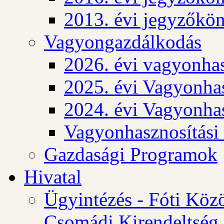
2013. évi jegyzőkö
Vagyongazdálkodás
2026. évi vagyonhas
2025. évi Vagyonhas
2024. évi Vagyonhas
Vagyonhasznosítási
Gazdasági Programok
Hivatal
Ügyintézés - Fóti Köz
Csomádi Kirendeltség