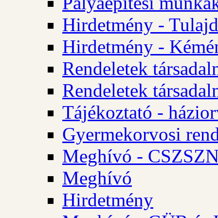
Pályaépítési munkák
Hirdetmény - Tulajd
Hirdetmény - Kémén
Rendeletek társadal
Rendeletek társadal
Tájékoztató - házior
Gyermekorvosi rend
Meghívó - CSZSZNO
Meghívó
Hirdetmény