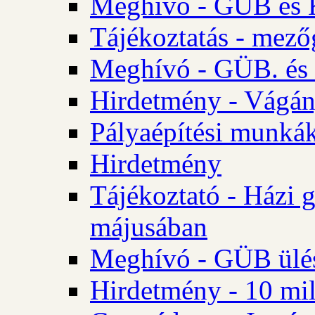
Meghívó - GÜB és K
Tájékoztatás - mező
Meghívó - GÜB. és 
Hirdetmény - Vágán
Pályaépítési munká
Hirdetmény
Tájékoztató - Házi 
májusában
Meghívó - GÜB ülés
Hirdetmény - 10 mill