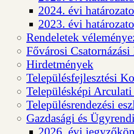
2024. évi határozat
2023. évi határozat
Rendeletek véleménye
Fővárosi Csatornázási
Hirdetmények
Településfejlesztési K
Településképi Arculat
Településrendezési es
Gazdasági és Ügyrendi
2026. évi jegyzőkö