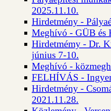
2025.11.10.
Hirdetmény - Pályaé
Meghívó - GÜB és K
Hirdetmémy - Dr. Ki
június 7-10.
Meghívó - közmeghal
FELHÍVÁS - Ingyene
Hirdetmény - Csomád
2021.11.28.
Közlemény - Versen