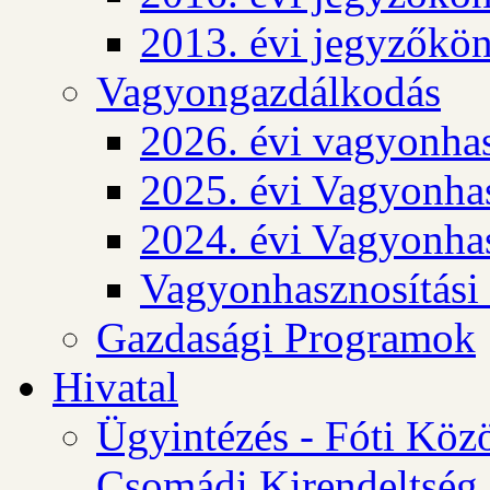
2013. évi jegyzőkö
Vagyongazdálkodás
2026. évi vagyonhas
2025. évi Vagyonhas
2024. évi Vagyonhas
Vagyonhasznosítási
Gazdasági Programok
Hivatal
Ügyintézés - Fóti Köz
Csomádi Kirendeltség