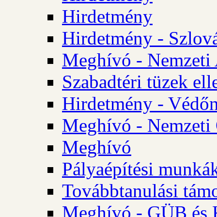
Hirdetmény
Hirdetmény - Szlo
Meghívó - Nemzeti 
Szabadtéri tüzek ell
Hirdetmény - Védőn
Meghívó - Nemzeti 
Meghívó
Pályaépítési munká
Továbbtanulási tám
Meghívó - GÜB és K