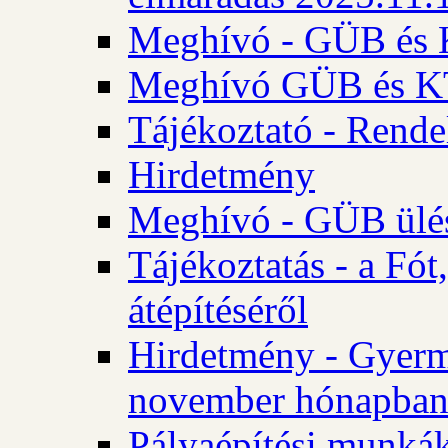
Meghívó - GÜB és K
Meghívó GÜB és KT 
Tájékoztató - Rende
Hirdetmény
Meghívó - GÜB ülés
Tájékoztatás - a Fó
átépítéséről
Hirdetmény - Gyerm
november hónapba
Pályaépítési munkák