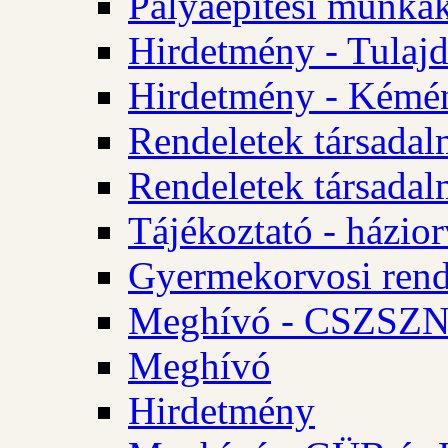
Pályaépítési munkák
Hirdetmény - Tulajd
Hirdetmény - Kémén
Rendeletek társadal
Rendeletek társadal
Tájékoztató - házior
Gyermekorvosi rend
Meghívó - CSZSZNO
Meghívó
Hirdetmény