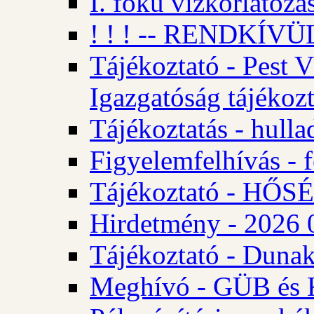
I. fokú vízkorlátozá
! ! ! -- RENDKÍVÜL
Tájékoztató - Pest 
Igazgatóság tájékozt
Tájékoztatás - hulla
Figyelemfelhívás - f
Tájékoztató - HŐ
Hirdetmény - 2026 0
Tájékoztató - Dunak
Meghívó - GÜB és K