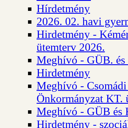
Hírdetmény
2026. 02. havi gyer
Hirdetmény - Kémén
ütemterv 2026.
Meghívó - GÜB. és K
Hirdetmény
Meghívó - Csomádi 
Önkormányzat KT. ü
Meghívó - GÜB és K
Hirdetmény - szociá