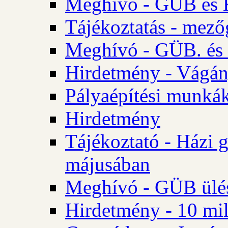
Meghívó - GÜB és K
Tájékoztatás - mező
Meghívó - GÜB. és 
Hirdetmény - Vágán
Pályaépítési munká
Hirdetmény
Tájékoztató - Házi 
májusában
Meghívó - GÜB ülés
Hirdetmény - 10 mill