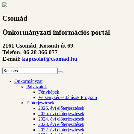
Csomád
Önkormányzati információs portál
2161 Csomád, Kossuth út 69.
Telefon: 06 28 366 077
E-mail:
kapcsolat@csomad.hu
Önkormányzat
Pályázatok
Fényképek
Versenyképes Járások Program
Előterjesztések
2026. évi előterjesztések
2025. évi előterjesztések
2024. évi előterjesztések
2023. évi előterjesztések
2022. évi előterjesztések