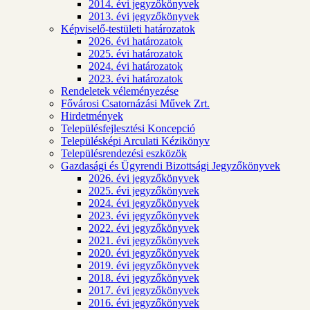
2014. évi jegyzőkönyvek
2013. évi jegyzőkönyvek
Képviselő-testületi határozatok
2026. évi határozatok
2025. évi határozatok
2024. évi határozatok
2023. évi határozatok
Rendeletek véleményezése
Fővárosi Csatornázási Művek Zrt.
Hirdetmények
Településfejlesztési Koncepció
Településképi Arculati Kézikönyv
Településrendezési eszközök
Gazdasági és Ügyrendi Bizottsági Jegyzőkönyvek
2026. évi jegyzőkönyvek
2025. évi jegyzőkönyvek
2024. évi jegyzőkönyvek
2023. évi jegyzőkönyvek
2022. évi jegyzőkönyvek
2021. évi jegyzőkönyvek
2020. évi jegyzőkönyvek
2019. évi jegyzőkönyvek
2018. évi jegyzőkönyvek
2017. évi jegyzőkönyvek
2016. évi jegyzőkönyvek