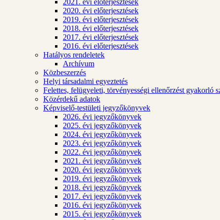
2021. évi előterjesztések
2020. évi előterjesztések
2019. évi előterjesztések
2018. évi előterjesztések
2017. évi előterjesztések
2016. évi előterjesztések
Hatályos rendeletek
Archívum
Közbeszerzés
Helyi társadalmi egyeztetés
Felettes, felügyeleti, törvényességi ellenőrzést gyakorló 
Közérdekű adatok
Képviselő-testületi jegyzőkönyvek
2026. évi jegyzőkönyvek
2025. évi jegyzőkönyvek
2024. évi jegyzőkönyvek
2023. évi jegyzőkönyvek
2022. évi jegyzőkönyvek
2021. évi jegyzőkönyvek
2020. évi jegyzőkönyvek
2019. évi jegyzőkönyvek
2018. évi jegyzőkönyvek
2017. évi jegyzőkönyvek
2016. évi jegyzőkönyvek
2015. évi jegyzőkönyvek