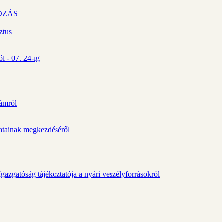
OZÁS
ztus
l - 07. 24-ig
zámról
álatainak megkezdéséről
gazgatóság tájékoztatója a nyári veszélyforrásokról