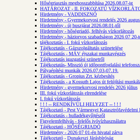
Hőségriasztás meghosszabbítása 2026.08.07-ig
HATÁROZAT - II. FOKOZATÚ VÍZKORLÁT
Hirdetmény - VADDISZNÓ
Hirdetmény - Gyermekorvosi rendelés 2026 augus
Hirdetmény - új buszjárat 2026.08.01-től
Hirdetmény - hőségriadó, felhívás vízkorlátozás
Hirdetmény - háziorvos szabadságon 2026 07 20-tó
tájékoztatás - I. fokú vízkorlátozás
Tájékoztatás - Gázszolgáltatás szünetelése
Tájékoztatás - MÁV éjszakai munkavégzés
Tájékoztatás igazgatási szünetről
Tájékoztatás- Misszió új időpontfoglalási telefons
Pályaépítési munkák 2026.07.03-07.19.
Tájékoztatás - Gropius Zrt. kézbesítés
Tájékoztatás - a Kossuth Lajos út felújítási munk
Hirdetmény - gyermekorvosi rendelés 2026 július
III. fokú vízkorlátozás elrendelése
I. fokú vízkorlátozás
! ! ! -- RENDKÍVÜLI HELYZET -- ! ! !
Tájékoztató - Pest Vármegyei Katasztrófavédelmi I
Tájékoztatás - hulladékgyűjtésről
Figyelemfelhívás - felelős ivóvízhasználatra
Tájékoztató - HŐSÉGRIADÓ
Hirdetmény - 2026 07 01-én hivatal zárva
Tájékoztató - Dunakeszi Járásbíróság