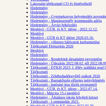
Lakossági tájékoztató CO és füstérzékelő
Hirdetmény
Hirdetmény
Hirdetmény - Gyermekorvos helyettesítés novembe
Hirdetmény - Magánszemély kommunális adója
Hirdetmény - Árvízi felkészítés
Meghívó - GÜB. és KT. ülésre - 2022.12.12.
Meghívó
Meghívó - GÜB és KT ülésre 2026.03.16.
Hirdetmény - villamos hálózatok karbantartása
Tájékoztató Eböszeírás 2026
Meghívó
Hirdetmény
Hirdetmény - Rendeletek társadalmi egyeztetése
Hirdetmény - Útlezárás 2022.08.02.-től 2022.08.09
Tájékoztató - DTKH 2023. I. félév szállítási ren
Tájékoztató
Tájékoztató - Zöldhulladékgyűjtő zsákok 2026
Tájékoztató - Barnakőszén előzetes igényfelmérés
Tájékoztató - hatósági áras tűzifa programról
Meghívó - GÜB. és KT. ülésre - 2022.07.14.
Meghívó - Március 15-i meghívó
Hirdetmény - Általános iskola felvételi körzet
Tájékoztató - Lomtalanítás 2021.
Meghívók GÜB és KT. ülésre 2022.03.29.