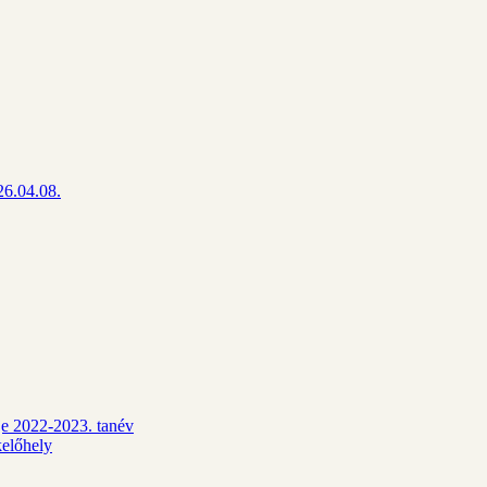
26.04.08.
dje 2022-2023. tanév
kelőhely