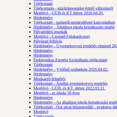
Tájékoztató
Tájékoztatás - gázártámogatást érintő változásról
Meghívó - GÜB és KT ülésre 2026.04.20.
Hirdetmény
Tájékoztató - parlagfű-mentesítéssel kapcsolatban
Hirdetmény - Általános iskola beiratkozási rendje
Pályaépítési munkák
Meghívó - Csomád Falukarácsony
Pályázati felhívás
Hirdetmény - Gyermekorvosi rendelés elmarad 20
Hirdetmény
Hirdetmény
Elektronikus Fizetési Szolgáltatás tájékoztató
Tájékoztató
Hirdetmény - Védőnő szabadság 2026.04.02.
Hirdetmény
Munkaerő-felmérés
Tájékoztató - Áprilisi gyermekorvos rendelés
Meghívó - GÜB. és KT. ülésre 2022.03.21.
Meghívó - az iskola 30 éves
Hirdetmény
Hirdetmény - Az általános iskola beiratkozási ren
Tájékoztató - Ösz utcai búszmegálló - gyalogos át
Meghívó
Tájékoztatás