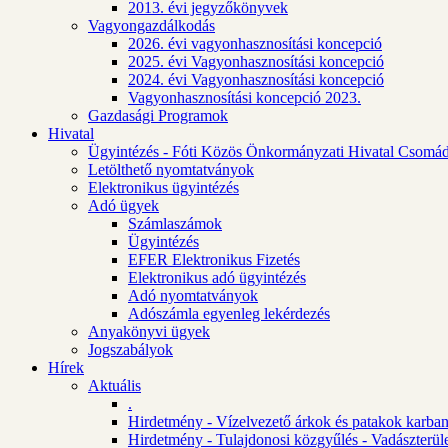
2013. évi jegyzőkönyvek
Vagyongazdálkodás
2026. évi vagyonhasznosítási koncepció
2025. évi Vagyonhasznosítási koncepció
2024. évi Vagyonhasznosítási koncepció
Vagyonhasznosítási koncepció 2023.
Gazdasági Programok
Hivatal
Ügyintézés - Fóti Közös Önkormányzati Hivatal Csomád
Letölthető nyomtatványok
Elektronikus ügyintézés
Adó ügyek
Számlaszámok
Ügyintézés
EFER Elektronikus Fizetés
Elektronikus adó ügyintézés
Adó nyomtatványok
Adószámla egyenleg lekérdezés
Anyakönyvi ügyek
Jogszabályok
Hírek
Aktuális
.
Hirdetmény - Vízelvezető árkok és patakok karban
Hirdetmény - Tulajdonosi közgyűlés - Vadászterül