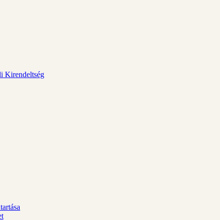
i Kirendeltség
tartása
et