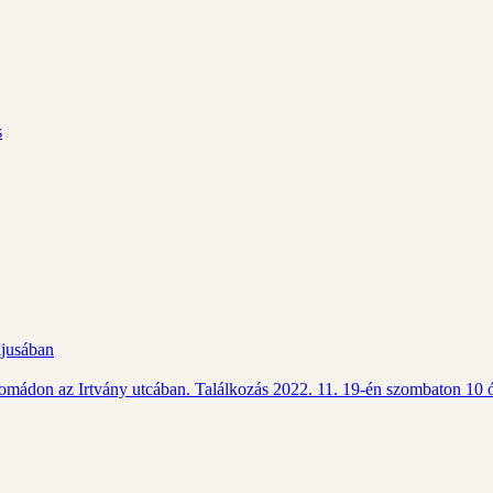
s
ájusában
Csomádon az Irtvány utcában. Találkozás 2022. 11. 19-én szombaton 10 ó