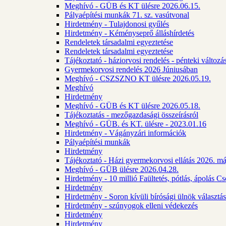
Meghívó - GÜB és KT ülésre 2026.06.15.
Pályaépítési munkák 71. sz. vasútvonal
Hirdetmény - Tulajdonosi gyűlés
Hirdetmény - Kéményseprő álláshírdetés
Rendeletek társadalmi egyeztetése
Rendeletek társadalmi egyeztetése
Tájékoztató - háziorvosi rendelés - pénteki változá
Gyermekorvosi rendelés 2026 Júniusában
Meghívó - CSZSZNO KT ülésre 2026.05.19.
Meghívó
Hirdetmény
Meghívó - GÜB és KT ülésre 2026.05.18.
Tájékoztatás - mezőgazdasági összeírásról
Meghívó - GÜB. és KT. ülésre - 2023.01.16
Hirdetmény - Vágányzári információk
Pályaépítési munkák
Hirdetmény
Tájékoztató - Házi gyermekorvosi ellátás 2026. m
Meghívó - GÜB ülésre 2026.04.28.
Hirdetmény - 10 millió Faültetés, pótlás, ápolás 
Hirdetmény
Hirdetmény - Soron kívüli bírósági ülnök választás
Hirdetmény - szúnyogok elleni védekezés
Hirdetmény
Hirdetmény