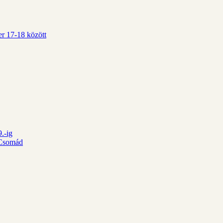
r 17-18 között
.-ig
d Csomád