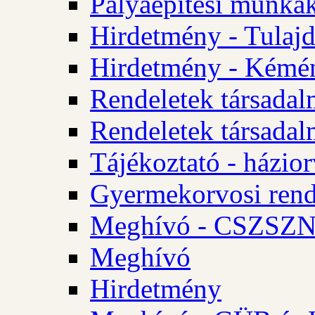
Pályaépítési munkák
Hirdetmény - Tulajd
Hirdetmény - Kémén
Rendeletek társadal
Rendeletek társadal
Tájékoztató - házior
Gyermekorvosi rend
Meghívó - CSZSZNO
Meghívó
Hirdetmény