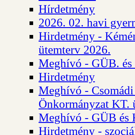
Hírdetmény
2026. 02. havi gyer
Hirdetmény - Kémén
ütemterv 2026.
Meghívó - GÜB. és K
Hirdetmény
Meghívó - Csomádi 
Önkormányzat KT. ü
Meghívó - GÜB és K
Hirdetmény - szociá