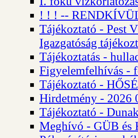
I. fokú vízkorlátozá
! ! ! -- RENDKÍVÜL
Tájékoztató - Pest 
Igazgatóság tájékozt
Tájékoztatás - hulla
Figyelemfelhívás - f
Tájékoztató - HŐ
Hirdetmény - 2026 0
Tájékoztató - Dunak
Meghívó - GÜB és K