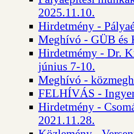
2025.11.10.
Hirdetmény - Pályaé
Meghívó - GÜB és K
Hirdetmémy - Dr. Ki
június 7-10.
Meghívó - közmeghal
FELHÍVÁS - Ingyene
Hirdetmény - Csomád
2021.11.28.
Közlemény - Versen