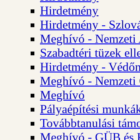
Hirdetmény
Hirdetmény - Szlo
Meghívó - Nemzeti 
Szabadtéri tüzek ell
Hirdetmény - Védőn
Meghívó - Nemzeti 
Meghívó
Pályaépítési munká
Továbbtanulási tám
Meghívó - GÜB és K