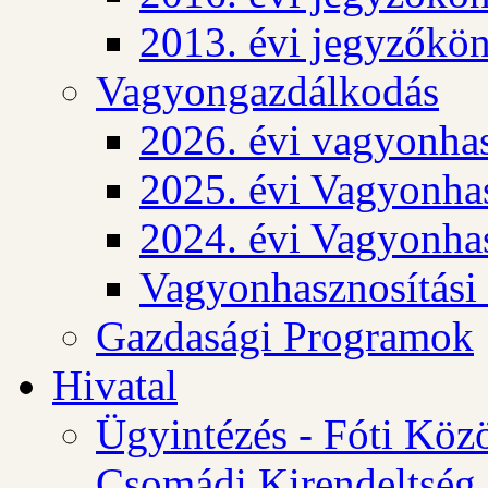
2013. évi jegyzőkö
Vagyongazdálkodás
2026. évi vagyonhas
2025. évi Vagyonhas
2024. évi Vagyonhas
Vagyonhasznosítási
Gazdasági Programok
Hivatal
Ügyintézés - Fóti Köz
Csomádi Kirendeltség