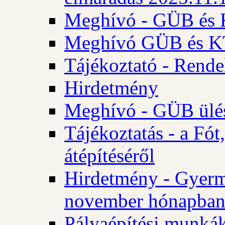
Meghívó - GÜB és K
Meghívó GÜB és KT 
Tájékoztató - Rende
Hirdetmény
Meghívó - GÜB ülés
Tájékoztatás - a Fó
átépítéséről
Hirdetmény - Gyerm
november hónapba
Pályaépítési munkák