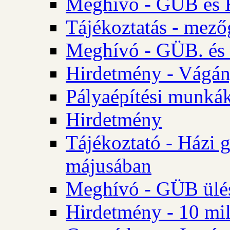
Meghívó - GÜB és K
Tájékoztatás - mező
Meghívó - GÜB. és 
Hirdetmény - Vágán
Pályaépítési munká
Hirdetmény
Tájékoztató - Házi 
májusában
Meghívó - GÜB ülés
Hirdetmény - 10 mill