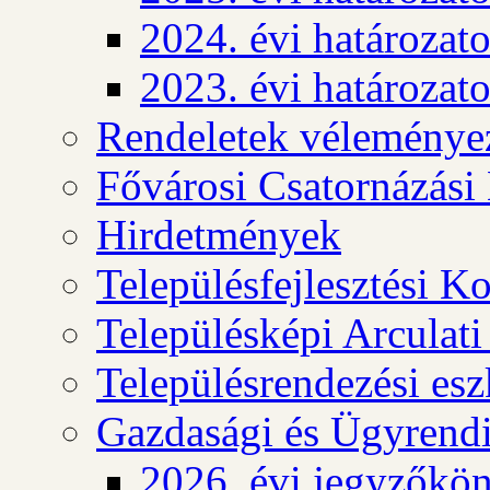
2024. évi határozat
2023. évi határozat
Rendeletek véleménye
Fővárosi Csatornázási
Hirdetmények
Településfejlesztési K
Településképi Arculat
Településrendezési es
Gazdasági és Ügyrendi
2026. évi jegyzőkö