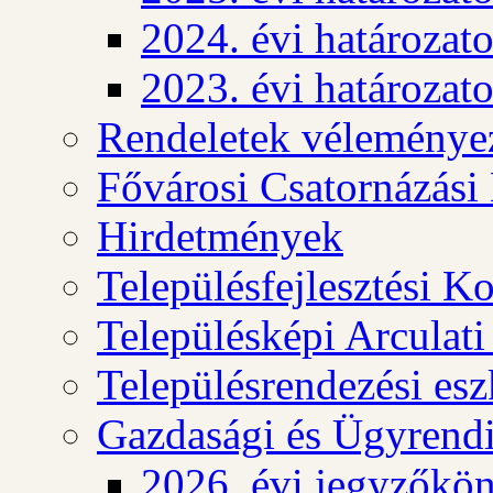
2024. évi határozat
2023. évi határozat
Rendeletek véleménye
Fővárosi Csatornázási
Hirdetmények
Településfejlesztési K
Településképi Arculat
Településrendezési es
Gazdasági és Ügyrendi
2026. évi jegyzőkö