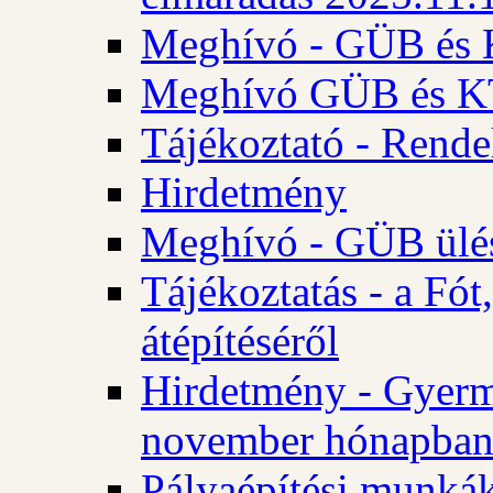
Meghívó - GÜB és K
Meghívó GÜB és KT 
Tájékoztató - Rende
Hirdetmény
Meghívó - GÜB ülés
Tájékoztatás - a Fó
átépítéséről
Hirdetmény - Gyerm
november hónapba
Pályaépítési munkák