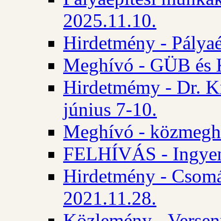
2025.11.10.
Hirdetmény - Pályaé
Meghívó - GÜB és K
Hirdetmémy - Dr. Ki
június 7-10.
Meghívó - közmeghal
FELHÍVÁS - Ingyene
Hirdetmény - Csomád
2021.11.28.
Közlemény - Versen