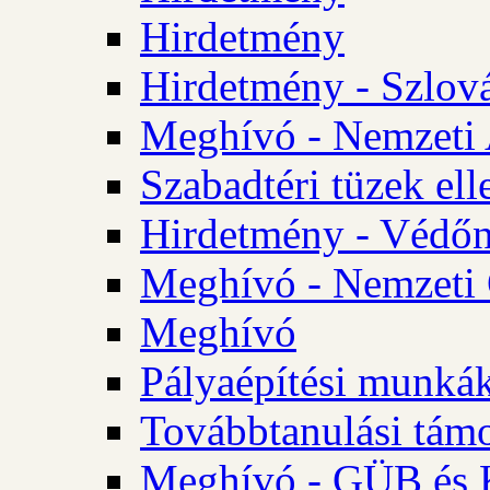
Hirdetmény
Hirdetmény - Szlo
Meghívó - Nemzeti 
Szabadtéri tüzek ell
Hirdetmény - Védőn
Meghívó - Nemzeti 
Meghívó
Pályaépítési munká
Továbbtanulási tám
Meghívó - GÜB és K