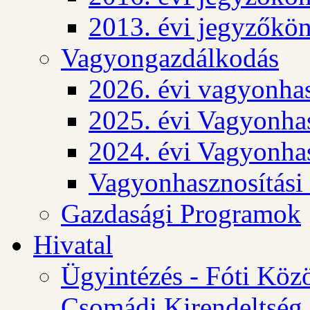
2013. évi jegyzőkö
Vagyongazdálkodás
2026. évi vagyonhas
2025. évi Vagyonhas
2024. évi Vagyonhas
Vagyonhasznosítási
Gazdasági Programok
Hivatal
Ügyintézés - Fóti Köz
Csomádi Kirendeltség