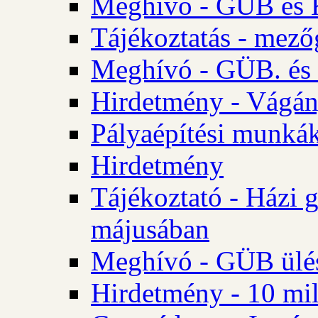
Meghívó - GÜB és K
Tájékoztatás - mező
Meghívó - GÜB. és 
Hirdetmény - Vágán
Pályaépítési munká
Hirdetmény
Tájékoztató - Házi 
májusában
Meghívó - GÜB ülés
Hirdetmény - 10 mill