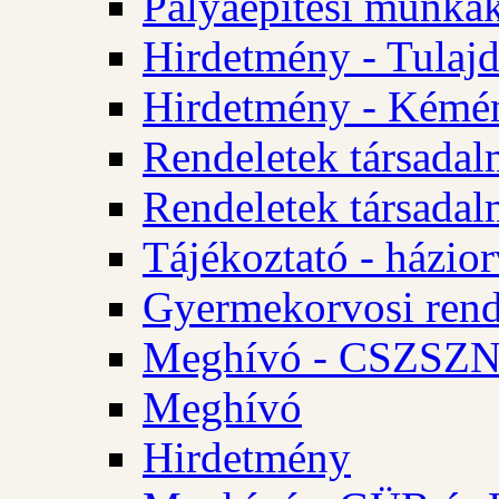
Pályaépítési munkák
Hirdetmény - Tulajd
Hirdetmény - Kémén
Rendeletek társadal
Rendeletek társadal
Tájékoztató - házior
Gyermekorvosi rend
Meghívó - CSZSZNO
Meghívó
Hirdetmény