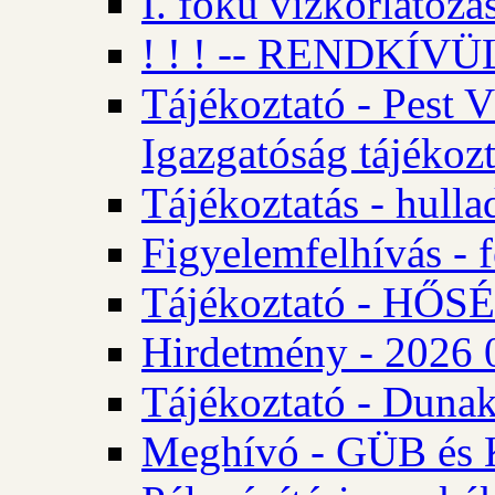
I. fokú vízkorlátozá
! ! ! -- RENDKÍVÜL
Tájékoztató - Pest 
Igazgatóság tájékozt
Tájékoztatás - hulla
Figyelemfelhívás - f
Tájékoztató - HŐ
Hirdetmény - 2026 0
Tájékoztató - Dunak
Meghívó - GÜB és K