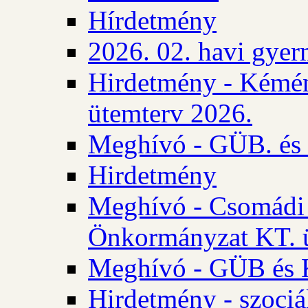
Hírdetmény
2026. 02. havi gyer
Hirdetmény - Kémén
ütemterv 2026.
Meghívó - GÜB. és K
Hirdetmény
Meghívó - Csomádi 
Önkormányzat KT. ü
Meghívó - GÜB és K
Hirdetmény - szociá