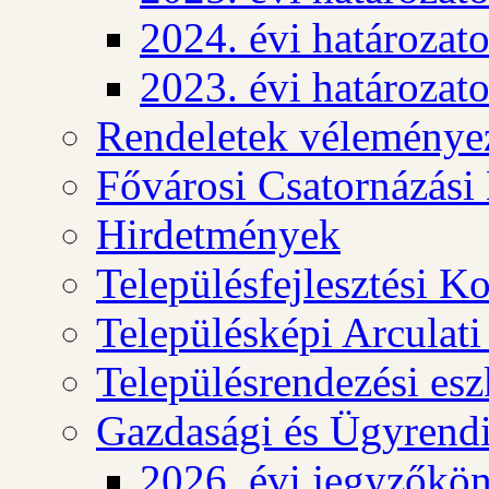
2024. évi határozat
2023. évi határozat
Rendeletek véleménye
Fővárosi Csatornázási
Hirdetmények
Településfejlesztési K
Településképi Arculat
Településrendezési es
Gazdasági és Ügyrendi
2026. évi jegyzőkö