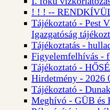
I. fokú vízkorlátozá
! ! ! -- RENDKÍVÜL
Tájékoztató - Pest 
Igazgatóság tájékozt
Tájékoztatás - hulla
Figyelemfelhívás - f
Tájékoztató - HŐ
Hirdetmény - 2026 0
Tájékoztató - Dunak
Meghívó - GÜB és K