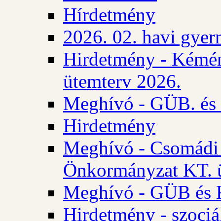
Hírdetmény
2026. 02. havi gyer
Hirdetmény - Kémén
ütemterv 2026.
Meghívó - GÜB. és K
Hirdetmény
Meghívó - Csomádi 
Önkormányzat KT. ü
Meghívó - GÜB és K
Hirdetmény - szociá