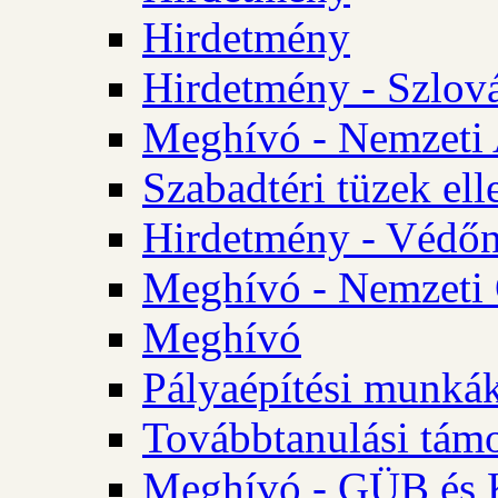
Hirdetmény
Hirdetmény - Szlo
Meghívó - Nemzeti 
Szabadtéri tüzek ell
Hirdetmény - Védőn
Meghívó - Nemzeti 
Meghívó
Pályaépítési munká
Továbbtanulási tám
Meghívó - GÜB és K