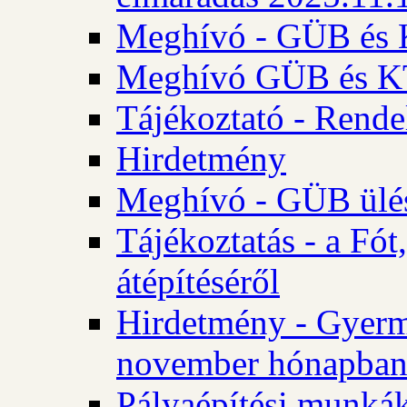
Meghívó - GÜB és K
Meghívó GÜB és KT 
Tájékoztató - Rende
Hirdetmény
Meghívó - GÜB ülés
Tájékoztatás - a Fó
átépítéséről
Hirdetmény - Gyerm
november hónapba
Pályaépítési munkák