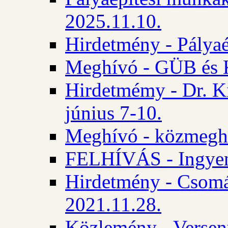
2025.11.10.
Hirdetmény - Pályaé
Meghívó - GÜB és K
Hirdetmémy - Dr. Ki
június 7-10.
Meghívó - közmeghal
FELHÍVÁS - Ingyene
Hirdetmény - Csomád
2021.11.28.
Közlemény - Versen