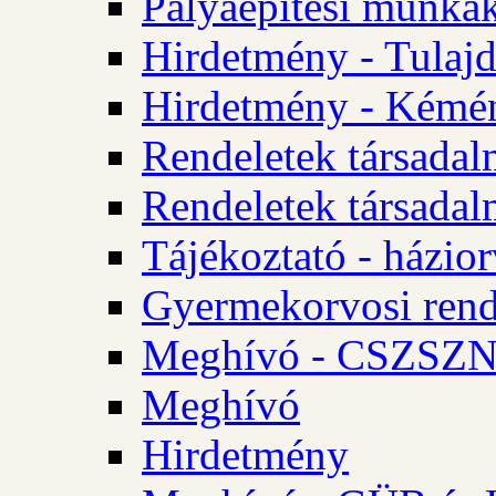
Pályaépítési munkák
Hirdetmény - Tulajd
Hirdetmény - Kémén
Rendeletek társadal
Rendeletek társadal
Tájékoztató - házior
Gyermekorvosi rend
Meghívó - CSZSZNO
Meghívó
Hirdetmény