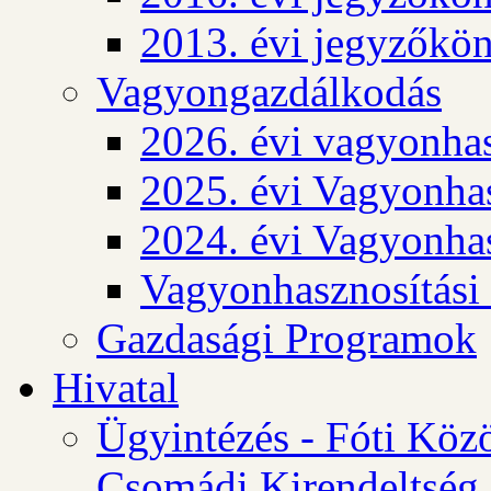
2013. évi jegyzőkö
Vagyongazdálkodás
2026. évi vagyonhas
2025. évi Vagyonhas
2024. évi Vagyonhas
Vagyonhasznosítási
Gazdasági Programok
Hivatal
Ügyintézés - Fóti Köz
Csomádi Kirendeltség