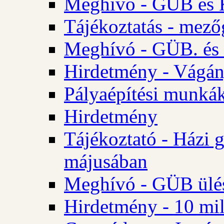
Meghívó - GÜB és K
Tájékoztatás - mező
Meghívó - GÜB. és 
Hirdetmény - Vágán
Pályaépítési munká
Hirdetmény
Tájékoztató - Házi 
májusában
Meghívó - GÜB ülés
Hirdetmény - 10 mill