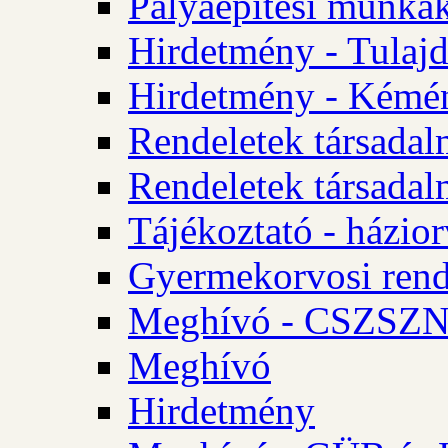
Pályaépítési munkák
Hirdetmény - Tulajd
Hirdetmény - Kémén
Rendeletek társadal
Rendeletek társadal
Tájékoztató - házior
Gyermekorvosi rend
Meghívó - CSZSZNO
Meghívó
Hirdetmény