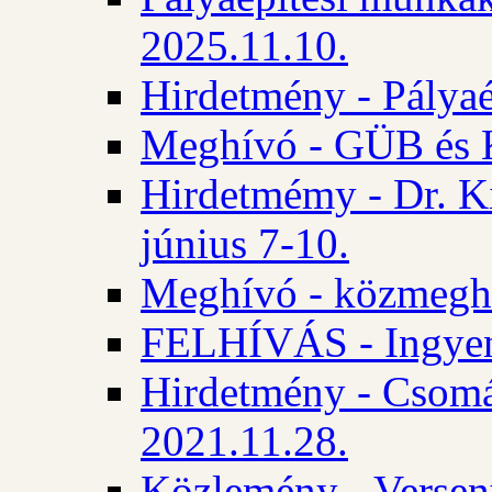
2025.11.10.
Hirdetmény - Pályaé
Meghívó - GÜB és K
Hirdetmémy - Dr. Ki
június 7-10.
Meghívó - közmeghal
FELHÍVÁS - Ingyene
Hirdetmény - Csomád
2021.11.28.
Közlemény - Versen