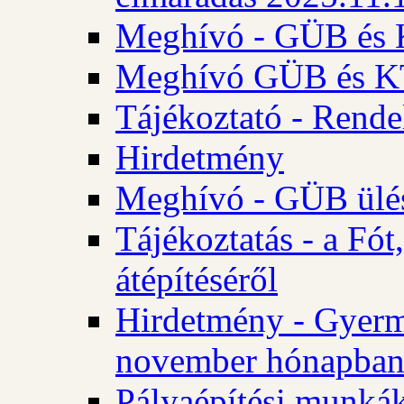
Meghívó - GÜB és K
Meghívó GÜB és KT 
Tájékoztató - Rende
Hirdetmény
Meghívó - GÜB ülés
Tájékoztatás - a Fó
átépítéséről
Hirdetmény - Gyerm
november hónapba
Pályaépítési munkák