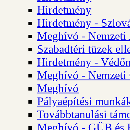
Hirdetmény
Hirdetmény - Szlo
Meghívó - Nemzeti 
Szabadtéri tüzek ell
Hirdetmény - Védőn
Meghívó - Nemzeti 
Meghívó
Pályaépítési munká
Továbbtanulási tám
Meghívó - GÜB és K