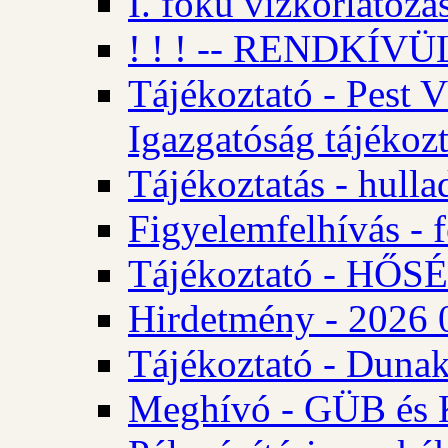
I. fokú vízkorlátozá
! ! ! -- RENDKÍVÜL
Tájékoztató - Pest 
Igazgatóság tájékozt
Tájékoztatás - hulla
Figyelemfelhívás - f
Tájékoztató - HŐ
Hirdetmény - 2026 0
Tájékoztató - Dunak
Meghívó - GÜB és K