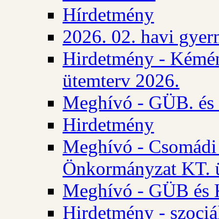
Hírdetmény
2026. 02. havi gyer
Hirdetmény - Kémén
ütemterv 2026.
Meghívó - GÜB. és K
Hirdetmény
Meghívó - Csomádi 
Önkormányzat KT. ü
Meghívó - GÜB és K
Hirdetmény - szociá