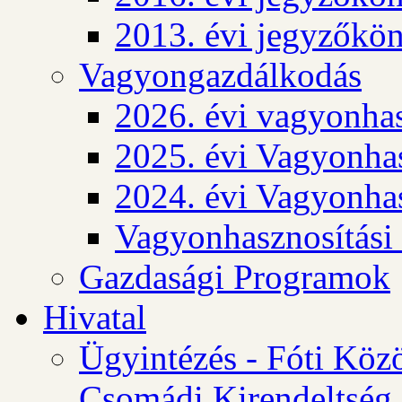
2013. évi jegyzőkö
Vagyongazdálkodás
2026. évi vagyonhas
2025. évi Vagyonhas
2024. évi Vagyonhas
Vagyonhasznosítási
Gazdasági Programok
Hivatal
Ügyintézés - Fóti Köz
Csomádi Kirendeltség