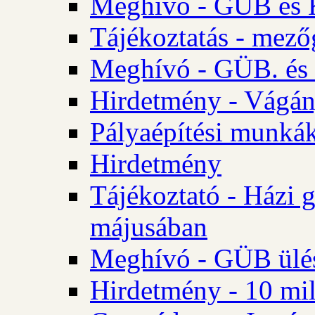
Meghívó - GÜB és K
Tájékoztatás - mező
Meghívó - GÜB. és 
Hirdetmény - Vágán
Pályaépítési munká
Hirdetmény
Tájékoztató - Házi 
májusában
Meghívó - GÜB ülés
Hirdetmény - 10 mill