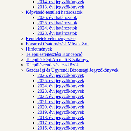
2014. évi jegyzőkönyvek
2013. évi jegyzőkönyvek
Képviselő-testületi határozatok
2026. évi határozatok
2025. évi határozatok
2024. évi határozatok
2023. évi határozatok
Rendeletek véleményezése
Fővárosi Csatornázási Művek Zrt.
Hirdetmények
Településfejlesztési Koncepció
Településképi Arculati Kézikönyv
Településrendezési eszközök
Gazdasági és Ügyrendi Bizottsági Jegyzőkönyvek
2026. évi jegyzőkönyvek
2025. évi jegyzőkönyvek
2024. évi jegyzőkönyvek
2023. évi jegyzőkönyvek
2022. évi jegyzőkönyvek
2021. évi jegyzőkönyvek
2020. évi jegyzőkönyvek
2019. évi jegyzőkönyvek
2018. évi jegyzőkönyvek
2017. évi jegyzőkönyvek
2016. évi jegyzőkönyvek