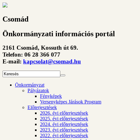
Csomád
Önkormányzati információs portál
2161 Csomád, Kossuth út 69.
Telefon: 06 28 366 077
E-mail:
kapcsolat@csomad.hu
Önkormányzat
Pályázatok
Fényképek
Versenyképes Járások Program
Előterjesztések
2026. évi előterjesztések
2025. évi előterjesztések
2024. évi előterjesztések
2023. évi előterjesztések
2022. évi előterjesztések