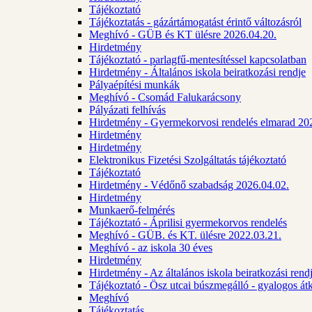
Tájékoztató
Tájékoztatás - gázártámogatást érintő változásról
Meghívó - GÜB és KT ülésre 2026.04.20.
Hirdetmény
Tájékoztató - parlagfű-mentesítéssel kapcsolatban
Hirdetmény - Általános iskola beiratkozási rendje
Pályaépítési munkák
Meghívó - Csomád Falukarácsony
Pályázati felhívás
Hirdetmény - Gyermekorvosi rendelés elmarad 20
Hirdetmény
Hirdetmény
Elektronikus Fizetési Szolgáltatás tájékoztató
Tájékoztató
Hirdetmény - Védőnő szabadság 2026.04.02.
Hirdetmény
Munkaerő-felmérés
Tájékoztató - Áprilisi gyermekorvos rendelés
Meghívó - GÜB. és KT. ülésre 2022.03.21.
Meghívó - az iskola 30 éves
Hirdetmény
Hirdetmény - Az általános iskola beiratkozási ren
Tájékoztató - Ösz utcai búszmegálló - gyalogos át
Meghívó
Tájékoztatás