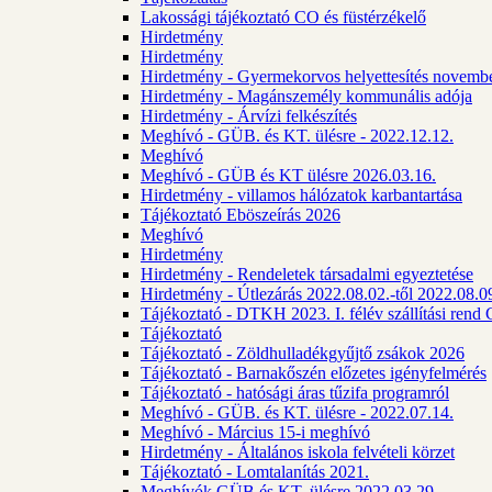
Lakossági tájékoztató CO és füstérzékelő
Hirdetmény
Hirdetmény
Hirdetmény - Gyermekorvos helyettesítés novembe
Hirdetmény - Magánszemély kommunális adója
Hirdetmény - Árvízi felkészítés
Meghívó - GÜB. és KT. ülésre - 2022.12.12.
Meghívó
Meghívó - GÜB és KT ülésre 2026.03.16.
Hirdetmény - villamos hálózatok karbantartása
Tájékoztató Eböszeírás 2026
Meghívó
Hirdetmény
Hirdetmény - Rendeletek társadalmi egyeztetése
Hirdetmény - Útlezárás 2022.08.02.-től 2022.08.09
Tájékoztató - DTKH 2023. I. félév szállítási ren
Tájékoztató
Tájékoztató - Zöldhulladékgyűjtő zsákok 2026
Tájékoztató - Barnakőszén előzetes igényfelmérés
Tájékoztató - hatósági áras tűzifa programról
Meghívó - GÜB. és KT. ülésre - 2022.07.14.
Meghívó - Március 15-i meghívó
Hirdetmény - Általános iskola felvételi körzet
Tájékoztató - Lomtalanítás 2021.
Meghívók GÜB és KT. ülésre 2022.03.29.