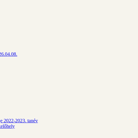
26.04.08.
dje 2022-2023. tanév
kelőhely