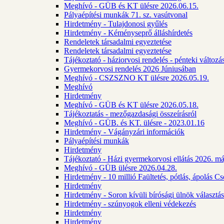
Meghívó - GÜB és KT ülésre 2026.06.15.
Pályaépítési munkák 71. sz. vasútvonal
Hirdetmény - Tulajdonosi gyűlés
Hirdetmény - Kéményseprő álláshírdetés
Rendeletek társadalmi egyeztetése
Rendeletek társadalmi egyeztetése
Tájékoztató - háziorvosi rendelés - pénteki változá
Gyermekorvosi rendelés 2026 Júniusában
Meghívó - CSZSZNO KT ülésre 2026.05.19.
Meghívó
Hirdetmény
Meghívó - GÜB és KT ülésre 2026.05.18.
Tájékoztatás - mezőgazdasági összeírásról
Meghívó - GÜB. és KT. ülésre - 2023.01.16
Hirdetmény - Vágányzári információk
Pályaépítési munkák
Hirdetmény
Tájékoztató - Házi gyermekorvosi ellátás 2026. m
Meghívó - GÜB ülésre 2026.04.28.
Hirdetmény - 10 millió Faültetés, pótlás, ápolás 
Hirdetmény
Hirdetmény - Soron kívüli bírósági ülnök választás
Hirdetmény - szúnyogok elleni védekezés
Hirdetmény
Hirdetmény