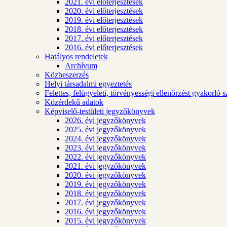
2021. évi előterjesztések
2020. évi előterjesztések
2019. évi előterjesztések
2018. évi előterjesztések
2017. évi előterjesztések
2016. évi előterjesztések
Hatályos rendeletek
Archívum
Közbeszerzés
Helyi társadalmi egyeztetés
Felettes, felügyeleti, törvényességi ellenőrzést gyakorló 
Közérdekű adatok
Képviselő-testületi jegyzőkönyvek
2026. évi jegyzőkönyvek
2025. évi jegyzőkönyvek
2024. évi jegyzőkönyvek
2023. évi jegyzőkönyvek
2022. évi jegyzőkönyvek
2021. évi jegyzőkönyvek
2020. évi jegyzőkönyvek
2019. évi jegyzőkönyvek
2018. évi jegyzőkönyvek
2017. évi jegyzőkönyvek
2016. évi jegyzőkönyvek
2015. évi jegyzőkönyvek