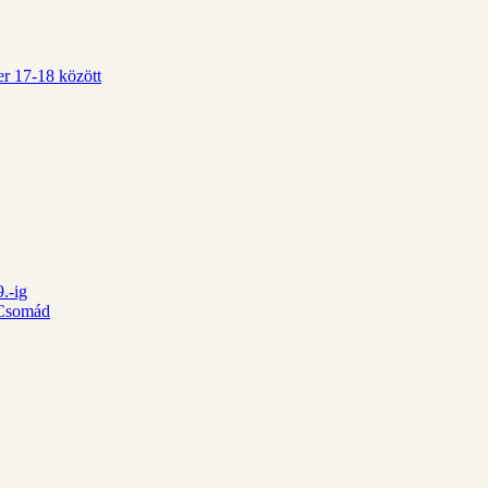
r 17-18 között
.-ig
d Csomád