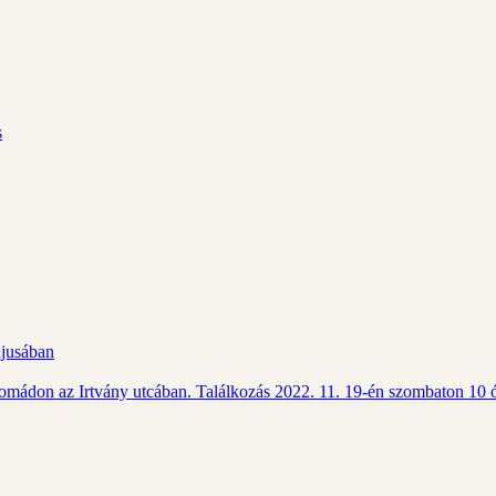
s
ájusában
Csomádon az Irtvány utcában. Találkozás 2022. 11. 19-én szombaton 10 ó