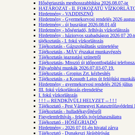
Hőségriasztás meghosszabbítása 2026.08.07-ig
HATÁROZAT - II. FOKOZATÚ VÍZKORLÁT
Hirdetmény - VADDISZNÓ
Hirdetmény - Gyermekorvosi rendelés 2026 augus
Hirdetmény - új buszjárat 2026.08.01-től
Hirdetmény - hőségriadó, felhívás vízkorlátozás
Hirdetmény - háziorvos szabadságon 2026 07 20-tó
tájékoztatás - I. fokú vízkorlátozás
Tájékoztatás - Gázszolgáltatás szünetelése
Tájékoztatás - MÁV éjszakai munkavégzés
Tájékoztatás igazgatási szünetről
Tájékoztatás- Misszió új időpontfoglalási telefons
Pályaépítési munkák 2026.07.03-07.19.
Tájékoztatás - Gropius Zrt. kézbesítés
Tájékoztatás - a Kossuth Lajos út felújítási munk
Hirdetmény - gyermekorvosi rendelés 2026 július
III. fokú vízkorlátozás elrendelése
I. fokú vízkorlátozás
! ! ! -- RENDKÍVÜLI HELYZET -- ! ! !
Tájékoztató - Pest Vármegyei Katasztrófavédelmi I
Tájékoztatás - hulladékgyűjtésről
Figyelemfelhívás - felelős ivóvízhasználatra
Tájékoztató - HŐSÉGRIADÓ
Hirdetmény - 2026 07 01-én hivatal zárva
Tájékoztató - Dunakeszi Járásbíróság