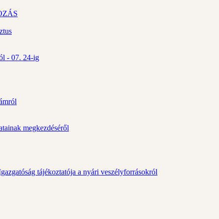
OZÁS
ztus
l - 07. 24-ig
zámról
álatainak megkezdéséről
gazgatóság tájékoztatója a nyári veszélyforrásokról