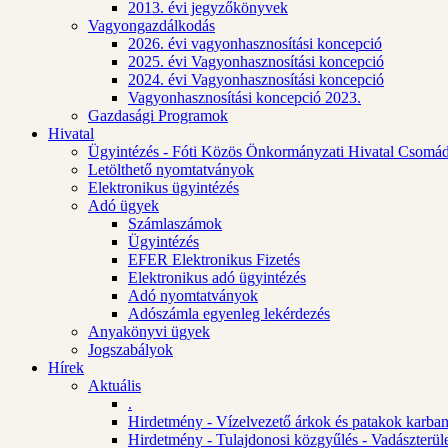
2013. évi jegyzőkönyvek
Vagyongazdálkodás
2026. évi vagyonhasznosítási koncepció
2025. évi Vagyonhasznosítási koncepció
2024. évi Vagyonhasznosítási koncepció
Vagyonhasznosítási koncepció 2023.
Gazdasági Programok
Hivatal
Ügyintézés - Fóti Közös Önkormányzati Hivatal Csomád
Letölthető nyomtatványok
Elektronikus ügyintézés
Adó ügyek
Számlaszámok
Ügyintézés
EFER Elektronikus Fizetés
Elektronikus adó ügyintézés
Adó nyomtatványok
Adószámla egyenleg lekérdezés
Anyakönyvi ügyek
Jogszabályok
Hírek
Aktuális
.
Hirdetmény - Vízelvezető árkok és patakok karban
Hirdetmény - Tulajdonosi közgyűlés - Vadászterül