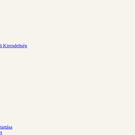
i Kirendeltség
tartása
et