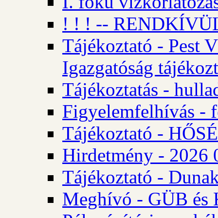
I. fokú vízkorlátozá
! ! ! -- RENDKÍVÜL
Tájékoztató - Pest 
Igazgatóság tájékozt
Tájékoztatás - hulla
Figyelemfelhívás - f
Tájékoztató - HŐ
Hirdetmény - 2026 0
Tájékoztató - Dunak
Meghívó - GÜB és K