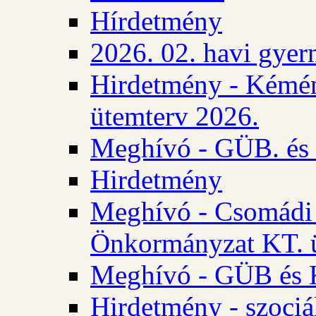
Hírdetmény
2026. 02. havi gyer
Hirdetmény - Kémén
ütemterv 2026.
Meghívó - GÜB. és K
Hirdetmény
Meghívó - Csomádi 
Önkormányzat KT. ü
Meghívó - GÜB és K
Hirdetmény - szociá