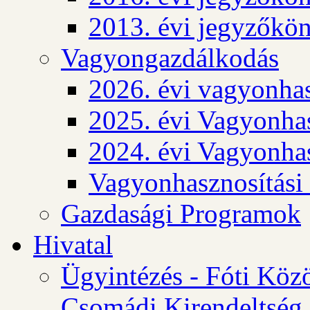
2013. évi jegyzőkö
Vagyongazdálkodás
2026. évi vagyonhas
2025. évi Vagyonhas
2024. évi Vagyonhas
Vagyonhasznosítási
Gazdasági Programok
Hivatal
Ügyintézés - Fóti Köz
Csomádi Kirendeltség