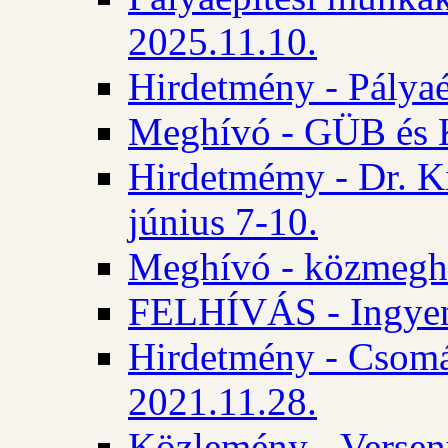
2025.11.10.
Hirdetmény - Pályaé
Meghívó - GÜB és K
Hirdetmémy - Dr. Ki
június 7-10.
Meghívó - közmeghal
FELHÍVÁS - Ingyene
Hirdetmény - Csomád
2021.11.28.
Közlemény - Versen