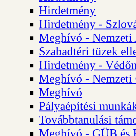
Hirdetmény
Hirdetmény - Szlo
Meghívó - Nemzeti 
Szabadtéri tüzek ell
Hirdetmény - Védőn
Meghívó - Nemzeti 
Meghívó
Pályaépítési munká
Továbbtanulási tám
Meghívó - GÜB és K