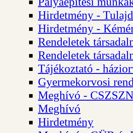
Pályaépítési munkák
Hirdetmény - Tulajd
Hirdetmény - Kémén
Rendeletek társadal
Rendeletek társadal
Tájékoztató - házior
Gyermekorvosi rend
Meghívó - CSZSZNO
Meghívó
Hirdetmény