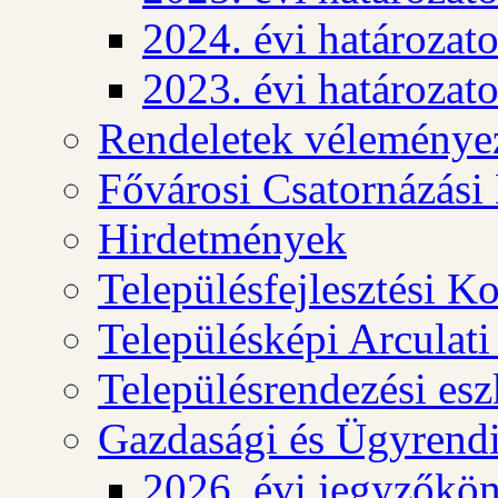
2024. évi határozat
2023. évi határozat
Rendeletek véleménye
Fővárosi Csatornázási
Hirdetmények
Településfejlesztési K
Településképi Arculat
Településrendezési es
Gazdasági és Ügyrendi
2026. évi jegyzőkö