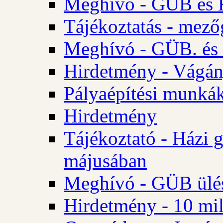
Meghívó - GÜB és K
Tájékoztatás - mező
Meghívó - GÜB. és 
Hirdetmény - Vágán
Pályaépítési munká
Hirdetmény
Tájékoztató - Házi 
májusában
Meghívó - GÜB ülés
Hirdetmény - 10 mill