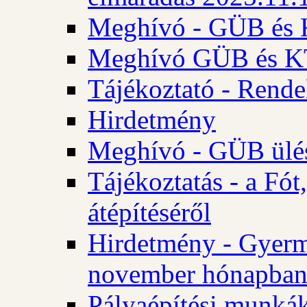
Meghívó - GÜB és K
Meghívó GÜB és KT 
Tájékoztató - Rende
Hirdetmény
Meghívó - GÜB ülés
Tájékoztatás - a Fó
átépítéséről
Hirdetmény - Gyerm
november hónapba
Pályaépítési munkák