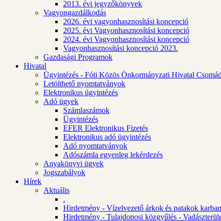
2013. évi jegyzőkönyvek
Vagyongazdálkodás
2026. évi vagyonhasznosítási koncepció
2025. évi Vagyonhasznosítási koncepció
2024. évi Vagyonhasznosítási koncepció
Vagyonhasznosítási koncepció 2023.
Gazdasági Programok
Hivatal
Ügyintézés - Fóti Közös Önkormányzati Hivatal Csomád
Letölthető nyomtatványok
Elektronikus ügyintézés
Adó ügyek
Számlaszámok
Ügyintézés
EFER Elektronikus Fizetés
Elektronikus adó ügyintézés
Adó nyomtatványok
Adószámla egyenleg lekérdezés
Anyakönyvi ügyek
Jogszabályok
Hírek
Aktuális
.
Hirdetmény - Vízelvezető árkok és patakok karban
Hirdetmény - Tulajdonosi közgyűlés - Vadászterül