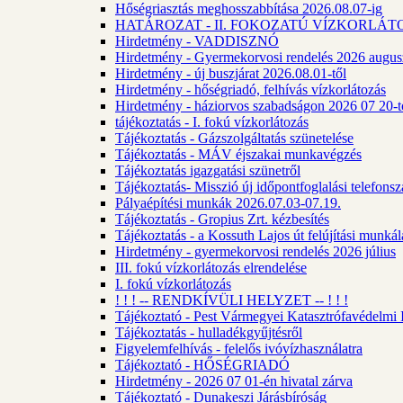
Hőségriasztás meghosszabbítása 2026.08.07-ig
HATÁROZAT - II. FOKOZATÚ VÍZKORLÁT
Hirdetmény - VADDISZNÓ
Hirdetmény - Gyermekorvosi rendelés 2026 augus
Hirdetmény - új buszjárat 2026.08.01-től
Hirdetmény - hőségriadó, felhívás vízkorlátozás
Hirdetmény - háziorvos szabadságon 2026 07 20-tó
tájékoztatás - I. fokú vízkorlátozás
Tájékoztatás - Gázszolgáltatás szünetelése
Tájékoztatás - MÁV éjszakai munkavégzés
Tájékoztatás igazgatási szünetről
Tájékoztatás- Misszió új időpontfoglalási telefons
Pályaépítési munkák 2026.07.03-07.19.
Tájékoztatás - Gropius Zrt. kézbesítés
Tájékoztatás - a Kossuth Lajos út felújítási munk
Hirdetmény - gyermekorvosi rendelés 2026 július
III. fokú vízkorlátozás elrendelése
I. fokú vízkorlátozás
! ! ! -- RENDKÍVÜLI HELYZET -- ! ! !
Tájékoztató - Pest Vármegyei Katasztrófavédelmi I
Tájékoztatás - hulladékgyűjtésről
Figyelemfelhívás - felelős ivóvízhasználatra
Tájékoztató - HŐSÉGRIADÓ
Hirdetmény - 2026 07 01-én hivatal zárva
Tájékoztató - Dunakeszi Járásbíróság