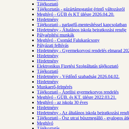
Tájékoztató
Tájékoztatás - gázártámogatást érintő változásról
Meghívó - GÜB és KT ülésre 2026.04.20.
Hirdetmény
Tájékoztató - parlagfű-mentesítéssel kapcsolatban
Hirdetmény - Általános iskola beiratkozási rendje
Pályaépítési munkák
Meghívó - Csomád Falukarácsony
Pályázati felhívás
Hirdetmény - Gyermekorvosi rendelés elmarad 20
Hirdetmény
Hirdetmény
Elektronikus Fizetési Szolgáltatás tájékoztató
Tájékoztató
Hirdetmény - Védőnő szabadság 2026.04.02.
Hirdetmény
Munkaerő-felmérés
Tájékoztató - Áprilisi gyermekorvos rendelés
Meghívó - GÜB. és KT. ülésre 2022.03.21.
Meghívó - az iskola 30 éves
Hirdetmény
Hirdetmény - Az általános iskola beiratkozási ren
Tájékoztató - Ösz utcai búszmegálló - gyalogos át
Meghívó
Tájékoztatás