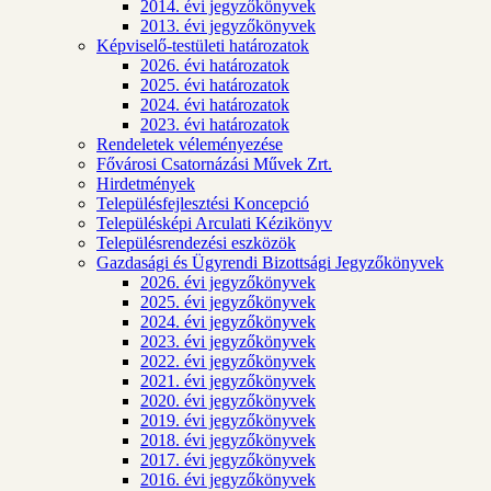
2014. évi jegyzőkönyvek
2013. évi jegyzőkönyvek
Képviselő-testületi határozatok
2026. évi határozatok
2025. évi határozatok
2024. évi határozatok
2023. évi határozatok
Rendeletek véleményezése
Fővárosi Csatornázási Művek Zrt.
Hirdetmények
Településfejlesztési Koncepció
Településképi Arculati Kézikönyv
Településrendezési eszközök
Gazdasági és Ügyrendi Bizottsági Jegyzőkönyvek
2026. évi jegyzőkönyvek
2025. évi jegyzőkönyvek
2024. évi jegyzőkönyvek
2023. évi jegyzőkönyvek
2022. évi jegyzőkönyvek
2021. évi jegyzőkönyvek
2020. évi jegyzőkönyvek
2019. évi jegyzőkönyvek
2018. évi jegyzőkönyvek
2017. évi jegyzőkönyvek
2016. évi jegyzőkönyvek