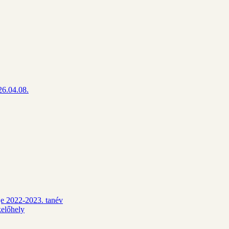
26.04.08.
dje 2022-2023. tanév
kelőhely