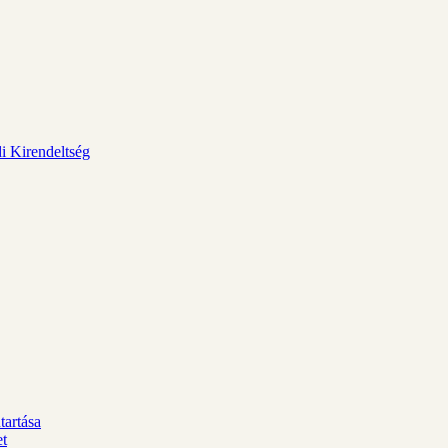
i Kirendeltség
tartása
et