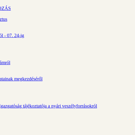
OZÁS
ztus
l - 07. 24-ig
zámról
álatainak megkezdéséről
gazgatóság tájékoztatója a nyári veszélyforrásokról