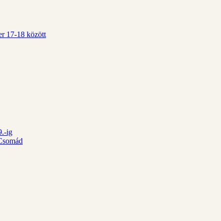
r 17-18 között
.-ig
d Csomád