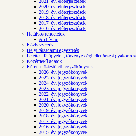
2021. évi előterjesztések
2020. évi előterjesztések
2019. évi előterjesztések
2018. évi előterjesztések
2017. évi előterjesztések
2016. évi előterjesztések
Hatályos rendeletek
Archívum
Közbeszerzés
Helyi társadalmi egyeztetés
Felettes, felügyeleti, törvényességi ellenőrzést gyakorló 
Közérdekű adatok
Képviselő-testületi jegyzőkönyvek
2026. évi jegyzőkönyvek
2025. évi jegyzőkönyvek
2024. évi jegyzőkönyvek
2023. évi jegyzőkönyvek
2022. évi jegyzőkönyvek
2021. évi jegyzőkönyvek
2020. évi jegyzőkönyvek
2019. évi jegyzőkönyvek
2018. évi jegyzőkönyvek
2017. évi jegyzőkönyvek
2016. évi jegyzőkönyvek
2015. évi jegyzőkönyvek