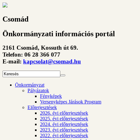
Csomád
Önkormányzati információs portál
2161 Csomád, Kossuth út 69.
Telefon: 06 28 366 077
E-mail:
kapcsolat@csomad.hu
Önkormányzat
Pályázatok
Fényképek
Versenyképes Járások Program
Előterjesztések
2026. évi előterjesztések
2025. évi előterjesztések
2024. évi előterjesztések
2023. évi előterjesztések
2022. évi előterjesztések