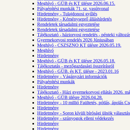
Meghívó - GÜB és KT ülésre 2026.06.15.
Pályaépítési munkák 71. sz. vasútvonal
Hirdetmény - Tulajdonosi gyűlés
Hirdetmény - Kéményseprő álláshírdetés
Rendeletek társadalmi egyeztetése
Rendeletek társadalmi egyeztetése
Tájékoztató - háziorvosi rendelés - pénteki változá
Gyermekorvosi rendelés 2026 Júniusában
Meghívó - CSZSZNO KT ülésre 2026.05.19.
Meghívó
Hirdetmény
Meghívó - GÜB és KT ülésre 2026.05.18.
Tájékoztatás - mezőgazdasági összeírásról
Meghívó - GÜB. és KT. ülésre - 2023.01.16
Hirdetmény - Vágányzári információk
Pályaépítési munkák
Hirdetmény
Tájékoztató - Házi gyermekorvosi ellátás 2026. m
Meghívó - GÜB ülésre 2026.04.28.
Hirdetmény - 10 millió Faültetés, pótlás, ápolás 
Hirdetmény
Hirdetmény - Soron kívüli bírósági ülnök választás
Hirdetmény - szúnyogok elleni védekezés
Hirdetmény
Hirdetmény