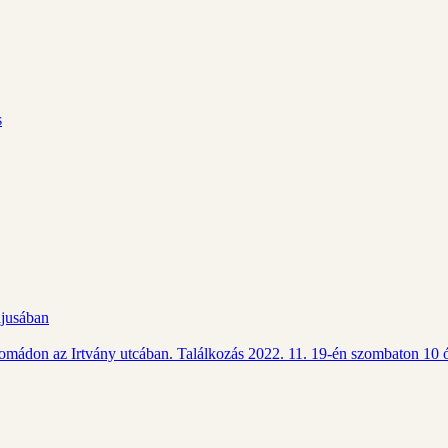
s
ájusában
Csomádon az Irtvány utcában. Találkozás 2022. 11. 19-én szombaton 10 ó