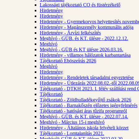
Lakossági tájékoztató CO és füstérzékelő
Hirdetmény
Hirdetmény
Hirdetmény - Gyermekorvos helyettesítés novembe
Hirdetmény - Magánszemély kommunális adója
Hirdetmény - Árvízi felkészítés
Meghívó - GÜB. és KT. ülésre - 2022.12.12.
Meghívó
Meghívó - GÜB és KT ülésre 2026.03.16.
Hirdetmény - villamos hálózatok karbantartása
Tájékoztató Eböszeírás 2026
Meghívó
Hirdetmény
Hirdetmény - Rendeletek társadalmi egyeztetése
Hirdetmény - Útlezárás 2022.08.02.-től 2022.08.09
Tájékoztató - DTKH 2023. I. félév szállítási ren
Tájékoztató
Tájékoztató - Zöldhulladékgyűjtő zsákok 2026
Tájékoztató - Barnakőszén előzetes igényfelmérés
Tájékoztató - hatósági áras tűzifa programról
Meghívó - GÜB. és KT. ülésre - 2022.07.14.
Meghívó - Március 15-i meghívó
Hirdetmény - Általános iskola felvételi körzet
Tájékoztató - Lomtalanítás 2021.
Meghívók GÜB és KT. ülésre 2022.03.29.