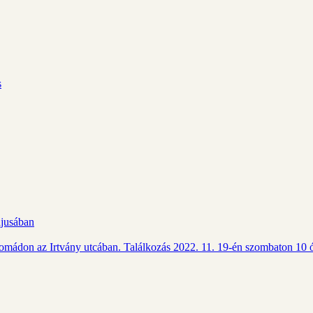
s
ájusában
Csomádon az Irtvány utcában. Találkozás 2022. 11. 19-én szombaton 10 ó