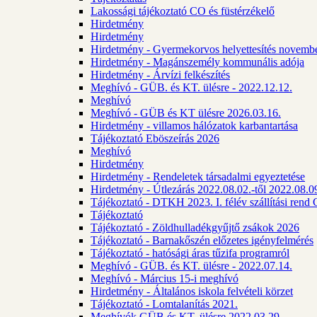
Lakossági tájékoztató CO és füstérzékelő
Hirdetmény
Hirdetmény
Hirdetmény - Gyermekorvos helyettesítés novembe
Hirdetmény - Magánszemély kommunális adója
Hirdetmény - Árvízi felkészítés
Meghívó - GÜB. és KT. ülésre - 2022.12.12.
Meghívó
Meghívó - GÜB és KT ülésre 2026.03.16.
Hirdetmény - villamos hálózatok karbantartása
Tájékoztató Eböszeírás 2026
Meghívó
Hirdetmény
Hirdetmény - Rendeletek társadalmi egyeztetése
Hirdetmény - Útlezárás 2022.08.02.-től 2022.08.09
Tájékoztató - DTKH 2023. I. félév szállítási ren
Tájékoztató
Tájékoztató - Zöldhulladékgyűjtő zsákok 2026
Tájékoztató - Barnakőszén előzetes igényfelmérés
Tájékoztató - hatósági áras tűzifa programról
Meghívó - GÜB. és KT. ülésre - 2022.07.14.
Meghívó - Március 15-i meghívó
Hirdetmény - Általános iskola felvételi körzet
Tájékoztató - Lomtalanítás 2021.
Meghívók GÜB és KT. ülésre 2022.03.29.