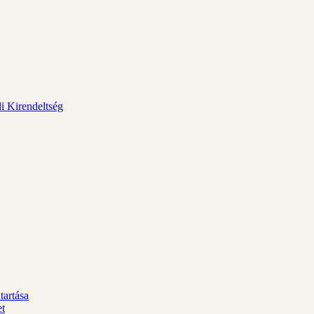
i Kirendeltség
tartása
et