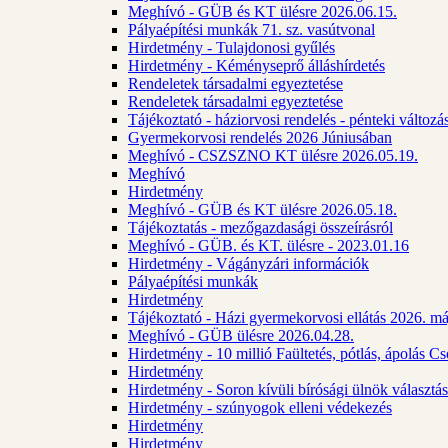
Meghívó - GÜB és KT ülésre 2026.06.15.
Pályaépítési munkák 71. sz. vasútvonal
Hirdetmény - Tulajdonosi gyűlés
Hirdetmény - Kéményseprő álláshírdetés
Rendeletek társadalmi egyeztetése
Rendeletek társadalmi egyeztetése
Tájékoztató - háziorvosi rendelés - pénteki változá
Gyermekorvosi rendelés 2026 Júniusában
Meghívó - CSZSZNO KT ülésre 2026.05.19.
Meghívó
Hirdetmény
Meghívó - GÜB és KT ülésre 2026.05.18.
Tájékoztatás - mezőgazdasági összeírásról
Meghívó - GÜB. és KT. ülésre - 2023.01.16
Hirdetmény - Vágányzári információk
Pályaépítési munkák
Hirdetmény
Tájékoztató - Házi gyermekorvosi ellátás 2026. m
Meghívó - GÜB ülésre 2026.04.28.
Hirdetmény - 10 millió Faültetés, pótlás, ápolás 
Hirdetmény
Hirdetmény - Soron kívüli bírósági ülnök választás
Hirdetmény - szúnyogok elleni védekezés
Hirdetmény
Hirdetmény