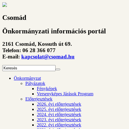
Csomád
Önkormányzati információs portál
2161 Csomád, Kossuth út 69.
Telefon: 06 28 366 077
E-mail:
kapcsolat@csomad.hu
Önkormányzat
Pályázatok
Fényképek
Versenyképes Járások Program
Előterjesztések
2026. évi előterjesztések
2025. évi előterjesztések
2024. évi előterjesztések
2023. évi előterjesztések
2022. évi előterjesztések