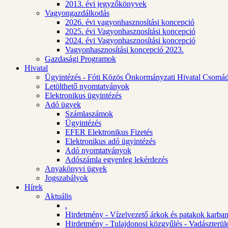
2013. évi jegyzőkönyvek
Vagyongazdálkodás
2026. évi vagyonhasznosítási koncepció
2025. évi Vagyonhasznosítási koncepció
2024. évi Vagyonhasznosítási koncepció
Vagyonhasznosítási koncepció 2023.
Gazdasági Programok
Hivatal
Ügyintézés - Fóti Közös Önkormányzati Hivatal Csomád
Letölthető nyomtatványok
Elektronikus ügyintézés
Adó ügyek
Számlaszámok
Ügyintézés
EFER Elektronikus Fizetés
Elektronikus adó ügyintézés
Adó nyomtatványok
Adószámla egyenleg lekérdezés
Anyakönyvi ügyek
Jogszabályok
Hírek
Aktuális
.
Hirdetmény - Vízelvezető árkok és patakok karban
Hirdetmény - Tulajdonosi közgyűlés - Vadászterül