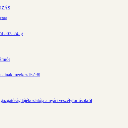
OZÁS
ztus
l - 07. 24-ig
zámról
álatainak megkezdéséről
gazgatóság tájékoztatója a nyári veszélyforrásokról