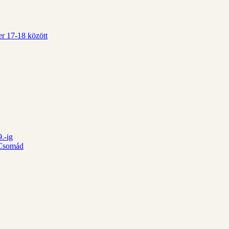
r 17-18 között
.-ig
d Csomád