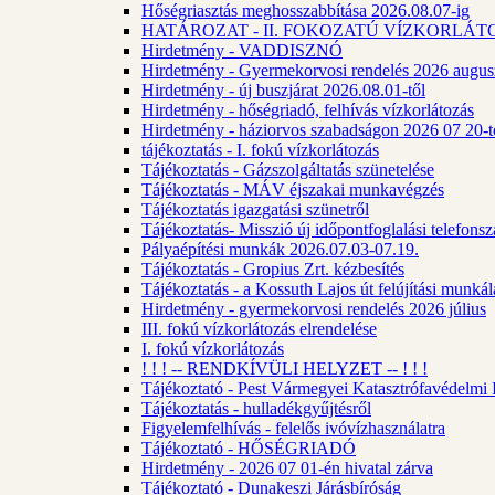
Hőségriasztás meghosszabbítása 2026.08.07-ig
HATÁROZAT - II. FOKOZATÚ VÍZKORLÁT
Hirdetmény - VADDISZNÓ
Hirdetmény - Gyermekorvosi rendelés 2026 augus
Hirdetmény - új buszjárat 2026.08.01-től
Hirdetmény - hőségriadó, felhívás vízkorlátozás
Hirdetmény - háziorvos szabadságon 2026 07 20-tó
tájékoztatás - I. fokú vízkorlátozás
Tájékoztatás - Gázszolgáltatás szünetelése
Tájékoztatás - MÁV éjszakai munkavégzés
Tájékoztatás igazgatási szünetről
Tájékoztatás- Misszió új időpontfoglalási telefons
Pályaépítési munkák 2026.07.03-07.19.
Tájékoztatás - Gropius Zrt. kézbesítés
Tájékoztatás - a Kossuth Lajos út felújítási munk
Hirdetmény - gyermekorvosi rendelés 2026 július
III. fokú vízkorlátozás elrendelése
I. fokú vízkorlátozás
! ! ! -- RENDKÍVÜLI HELYZET -- ! ! !
Tájékoztató - Pest Vármegyei Katasztrófavédelmi I
Tájékoztatás - hulladékgyűjtésről
Figyelemfelhívás - felelős ivóvízhasználatra
Tájékoztató - HŐSÉGRIADÓ
Hirdetmény - 2026 07 01-én hivatal zárva
Tájékoztató - Dunakeszi Járásbíróság