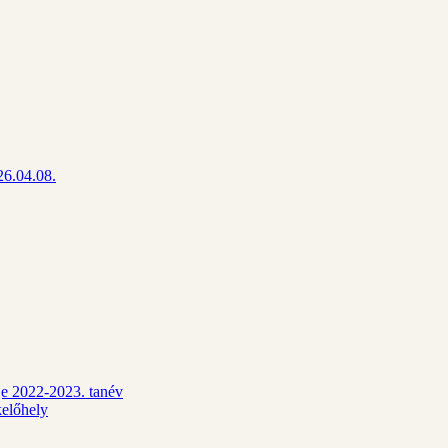
26.04.08.
dje 2022-2023. tanév
kelőhely