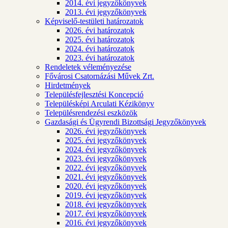
2014. évi jegyzőkönyvek
2013. évi jegyzőkönyvek
Képviselő-testületi határozatok
2026. évi határozatok
2025. évi határozatok
2024. évi határozatok
2023. évi határozatok
Rendeletek véleményezése
Fővárosi Csatornázási Művek Zrt.
Hirdetmények
Településfejlesztési Koncepció
Településképi Arculati Kézikönyv
Településrendezési eszközök
Gazdasági és Ügyrendi Bizottsági Jegyzőkönyvek
2026. évi jegyzőkönyvek
2025. évi jegyzőkönyvek
2024. évi jegyzőkönyvek
2023. évi jegyzőkönyvek
2022. évi jegyzőkönyvek
2021. évi jegyzőkönyvek
2020. évi jegyzőkönyvek
2019. évi jegyzőkönyvek
2018. évi jegyzőkönyvek
2017. évi jegyzőkönyvek
2016. évi jegyzőkönyvek