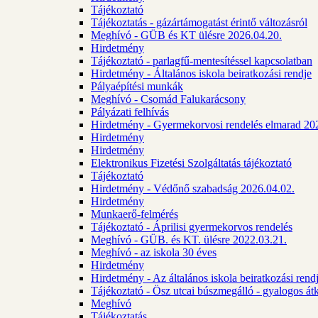
Tájékoztató
Tájékoztatás - gázártámogatást érintő változásról
Meghívó - GÜB és KT ülésre 2026.04.20.
Hirdetmény
Tájékoztató - parlagfű-mentesítéssel kapcsolatban
Hirdetmény - Általános iskola beiratkozási rendje
Pályaépítési munkák
Meghívó - Csomád Falukarácsony
Pályázati felhívás
Hirdetmény - Gyermekorvosi rendelés elmarad 20
Hirdetmény
Hirdetmény
Elektronikus Fizetési Szolgáltatás tájékoztató
Tájékoztató
Hirdetmény - Védőnő szabadság 2026.04.02.
Hirdetmény
Munkaerő-felmérés
Tájékoztató - Áprilisi gyermekorvos rendelés
Meghívó - GÜB. és KT. ülésre 2022.03.21.
Meghívó - az iskola 30 éves
Hirdetmény
Hirdetmény - Az általános iskola beiratkozási ren
Tájékoztató - Ösz utcai búszmegálló - gyalogos át
Meghívó
Tájékoztatás