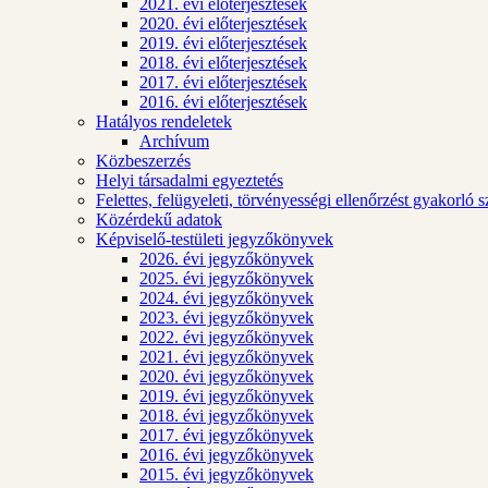
2021. évi előterjesztések
2020. évi előterjesztések
2019. évi előterjesztések
2018. évi előterjesztések
2017. évi előterjesztések
2016. évi előterjesztések
Hatályos rendeletek
Archívum
Közbeszerzés
Helyi társadalmi egyeztetés
Felettes, felügyeleti, törvényességi ellenőrzést gyakorló 
Közérdekű adatok
Képviselő-testületi jegyzőkönyvek
2026. évi jegyzőkönyvek
2025. évi jegyzőkönyvek
2024. évi jegyzőkönyvek
2023. évi jegyzőkönyvek
2022. évi jegyzőkönyvek
2021. évi jegyzőkönyvek
2020. évi jegyzőkönyvek
2019. évi jegyzőkönyvek
2018. évi jegyzőkönyvek
2017. évi jegyzőkönyvek
2016. évi jegyzőkönyvek
2015. évi jegyzőkönyvek