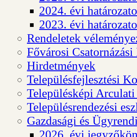
2024. évi határozat
2023. évi határozat
Rendeletek véleménye
Fővárosi Csatornázási
Hirdetmények
Településfejlesztési K
Településképi Arculat
Településrendezési es
Gazdasági és Ügyrendi
2026. évi jegyzőkö