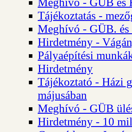
Meghívó - GÜB és K
Tájékoztatás - mező
Meghívó - GÜB. és 
Hirdetmény - Vágán
Pályaépítési munká
Hirdetmény
Tájékoztató - Házi 
májusában
Meghívó - GÜB ülés
Hirdetmény - 10 mill