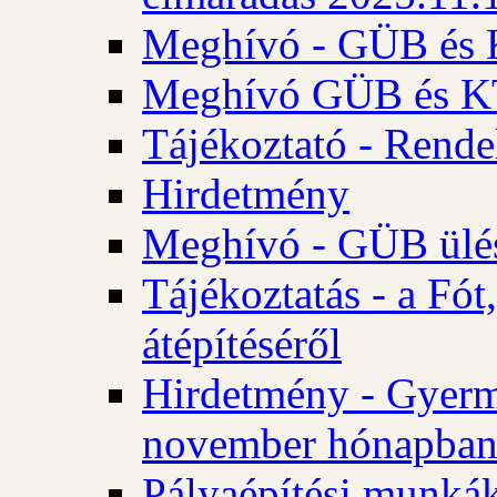
Meghívó - GÜB és K
Meghívó GÜB és KT 
Tájékoztató - Rende
Hirdetmény
Meghívó - GÜB ülés
Tájékoztatás - a Fó
átépítéséről
Hirdetmény - Gyerm
november hónapba
Pályaépítési munkák