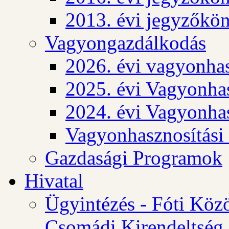
2013. évi jegyzőkö
Vagyongazdálkodás
2026. évi vagyonhas
2025. évi Vagyonhas
2024. évi Vagyonhas
Vagyonhasznosítási
Gazdasági Programok
Hivatal
Ügyintézés - Fóti Köz
Csomádi Kirendeltség