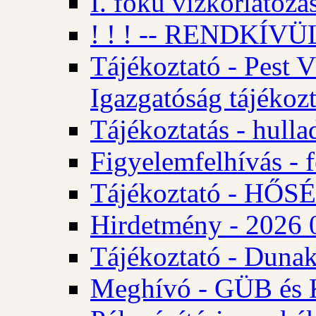
I. fokú vízkorlátozá
! ! ! -- RENDKÍVÜL
Tájékoztató - Pest 
Igazgatóság tájékozt
Tájékoztatás - hulla
Figyelemfelhívás - f
Tájékoztató - HŐ
Hirdetmény - 2026 0
Tájékoztató - Dunak
Meghívó - GÜB és K