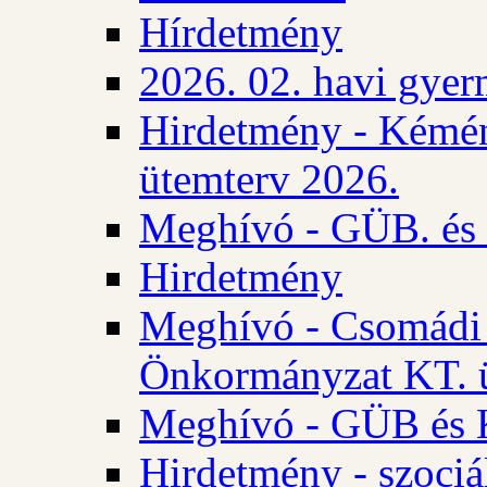
Hírdetmény
2026. 02. havi gyer
Hirdetmény - Kémén
ütemterv 2026.
Meghívó - GÜB. és K
Hirdetmény
Meghívó - Csomádi 
Önkormányzat KT. ü
Meghívó - GÜB és K
Hirdetmény - szociá