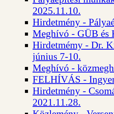
2025.11.10.
Hirdetmény - Pályaé
Meghívó - GÜB és K
Hirdetmémy - Dr. Ki
június 7-10.
Meghívó - közmeghal
FELHÍVÁS - Ingyene
Hirdetmény - Csomád
2021.11.28.
Közlemény - Versen