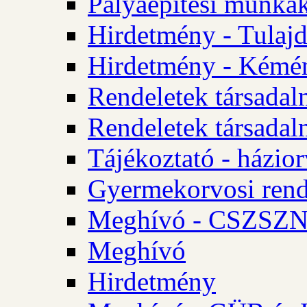
Pályaépítési munkák
Hirdetmény - Tulajd
Hirdetmény - Kémén
Rendeletek társadal
Rendeletek társadal
Tájékoztató - házior
Gyermekorvosi rend
Meghívó - CSZSZNO
Meghívó
Hirdetmény