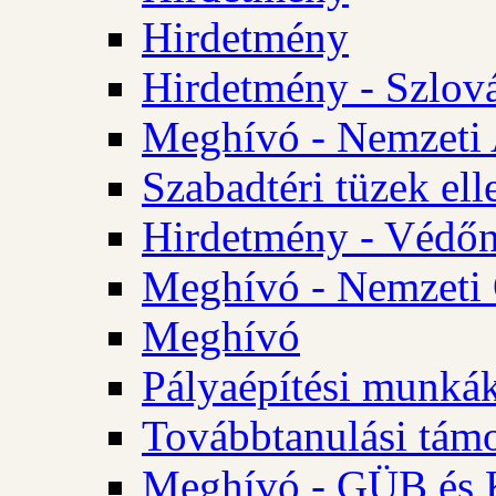
Hirdetmény
Hirdetmény - Szlo
Meghívó - Nemzeti 
Szabadtéri tüzek ell
Hirdetmény - Védőn
Meghívó - Nemzeti 
Meghívó
Pályaépítési munká
Továbbtanulási tám
Meghívó - GÜB és K